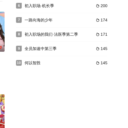
，将自己的教育所得学以致用，为传统型餐饮企
紫棋、张栋梁作为首发歌手官宣加盟。各位音乐人们以”新人“姿态开启音乐分
日城市巡游电音竞演综艺。星电音发起人潘玮柏、黄觉登陆上海、成都、武汉
初入职场·机长季
200
6

一路向海的少年
174
7

初入职场的我们·法医季第二季
171
8

0
全员加速中第三季
145
9

何以智胜
145
10
