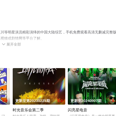
赵川等明星演员精彩演绎的中国大陆综艺，手机免费观看高清无删减完整
电视猫或剧情网等平台了解。
展开全部

4.0
更新至第20230225期
5.0
更新至20240907期
6.
时光音乐会第二季
闪亮星电音