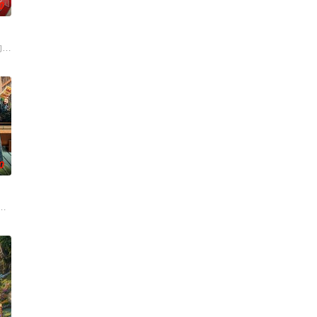
0
现象、重温经典作品为内容的专题栏目。以东北
律效力的排解矛盾、化解纠纷的电视节目。节目将司法局的人民调解室，公安局
的大陆腹地，他们只有一辆车和一车椰子们，通过在途径补给站完成挑战任务，
0
的内容超级引擎”，以更大舞台、更强对决
们如何见招拆招，畅聊人生的酸甜苦辣。观察团已就位，等你一起来“当家”！
的故事，汇聚来自全国各地脱口秀俱乐部的优秀单口喜剧演员和漫才组合。每一