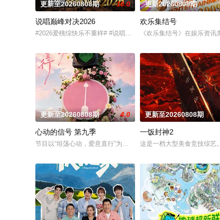
更新至20260808期
10.0
更新20260808期
说唱巅峰对决2026
欢乐集结号
#2026爱桃综快乐不重样# #说唱十周年巅峰对决#全新升级归来
《欢乐集结号》在娱乐资讯
更新至20260808期
4.0
更新至20260808期
心动的信号 第九季
一饭封神2
节目以“坦荡心动，爱意直行”为核心主题，聚焦真诚直白的新式
这是一档大型美食竞技综艺。