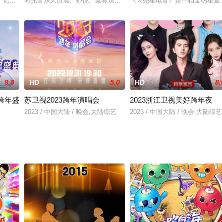
。记录实习生来到一家本土餐饮企业实习的过程，他们接受真实职场的重重挑战
时光音乐人田震、孙悦、梁咏琪、阿杜、周深、胡夏，以及时光好友邓
《闪亮星电音》是一档全明星夏
9.0
HD
5.0
HD
8.
视跨年盛
苏卫视2023跨年演唱会
2023浙江卫视美好跨年夜
2023 / 中国大陆 / 晚会,大陆综艺
2023 / 中国大陆 / 晚会,大陆综艺
陆综艺