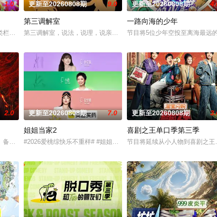
1.0
更新至20260808期
9.0
更新至20260808期
4.
第三调解室
一路向海的少年
，这次不止比技术，更要玩灵魂共振！最顶的舞台+最真的故事，让每个beat
类栏目中一枝独秀，领跑全国，是辽宁卫视唯一一档以报道娱乐动态、解读文化
第三调解室，说法，说理，说亲情。第三调解室是国内第一档具有法
节目将5位少年空投至离海最远
2.0
更新至20260808期
7.0
更新至20260808期
3.
姐姐当家2
喜剧之王单口季第三季
恋爱，告别无效拉扯，走进心动小屋，见证单身青年之间萌生的浪漫情愫。
备受观众期待的“封神厨房”再度启幕，从厨艺竞技进化为“点燃城市与大众味蕾
#2026爱桃综快乐不重样# #姐姐当家# 第二季惊喜回归，看姐姐
节目将延续从小人物到喜剧之王