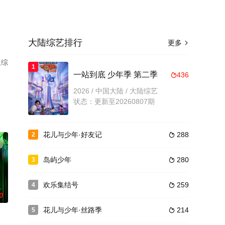
大陆综艺排行
更多

版综
1
一站到底 少年季 第二季
436

2026 / 中国大陆 / 大陆综艺
状态：更新至20260807期
花儿与少年·好友记
288
2

岛屿少年
280
3

欢乐集结号
259
4

0
花儿与少年·丝路季
214
5
