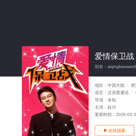
爱情保卫战
别名：aiqingbaoweiz
地区：
中国大陆
类
语言：
汉语普通话
导演：
未知
主演：
赵川
更新时间：
2026-03-
在线观看
