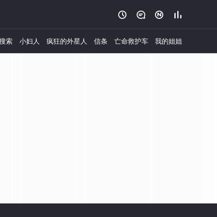




搜索
小妇人
疯狂的外星人
信条
亡命救护车
我的姐姐