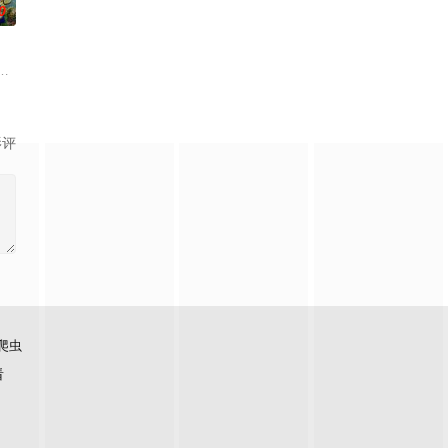
0
居养老
脉络，探索更全面的世界文化旅行和体验。节
饭脑综再度上桌，第二季全面升维！从“单人寻宝”升级“双人寻宝模式”，换乘
影评
爬虫
看