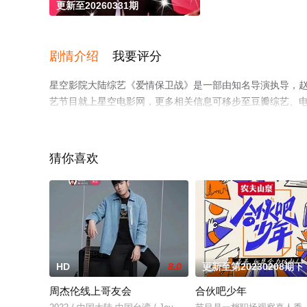
更新至20260331期
剧情介绍
我要评分
星空影院大陆综艺《爱情保卫战》是一部由知名导演执导，
艺节目就上星空电影网，更多相关信息可移步至豆瓣综艺、
猜你喜欢
HD
8.0
更新至第20230208期下
周杰伦线上哥友会
合伙吧少年