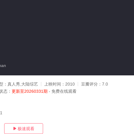
han
型：
真人秀,大陆综艺
上映时间：
2010
豆瓣评分：
7.0
状态：
更新至20260331期
- 免费在线观看
31
极速观看
