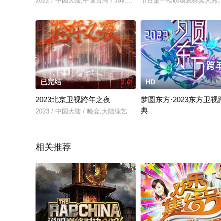
2022 / 中国大陆,中国台湾 / Jay,Chou
节目是一档职场观察真人秀
已完结
1.0
HD
2023北京卫视跨年之夜
梦圆东方·2023东方卫
典
2023 / 中国大陆 / 晚会,大陆综艺
2023 / 中国大陆 / 晚会,大
相关推荐