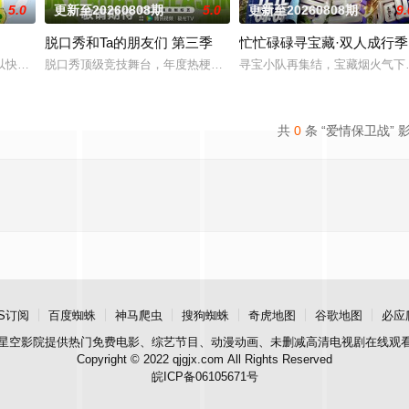
5.0
更新至20260808期
5.0
更新至20260808期
9.
脱口秀和Ta的朋友们 第三季
忙忙碌碌寻宝藏·双人成行季
老友同行”为核心，真实记录老友同行的相处日常、性格碰撞与情感联结，挖掘旅
以快乐解压为核心基调，开启“地球团”的快乐旅程。节目路线将继续延着地球的
脱口秀顶级竞技舞台，年度热梗发源地，2026夏天准时快乐
寻宝小队再集结，宝藏烟火气下
共
0
条 “爱情保卫战” 
S订阅
百度蜘蛛
神马爬虫
搜狗蜘蛛
奇虎地图
谷歌地图
必应
星空影院
提供热门免费电影、综艺节目、动漫动画、未删减高清电视剧在线观
Copyright © 2022 qjgjx.com All Rights Reserved
皖ICP备06105671号