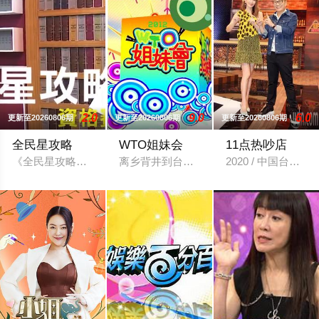
2.0
9.0
6.0
更新至20260806期
更新至20260806期
更新至20260806期
全民星攻略
WTO姐妹会
11点热吵店
《全民星攻略》日本毕业典礼向学长要制服的第二颗钮釦代表著
离乡背井到台湾生活、读书，每个台湾新
2020 / 中国台湾 /