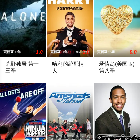
1.0
2.0
9.0
更新至06集
更新至07集
更新至33期
荒野独居 第十
哈利的绝配情
爱情岛(美国版)
三季
人
第八季
拍摄地点：本季重返严寒的北极圈，拍摄地位于加拿大西北地区阿克
He’s flirted, fallen in love, hooked up, and
暂无剧情简介