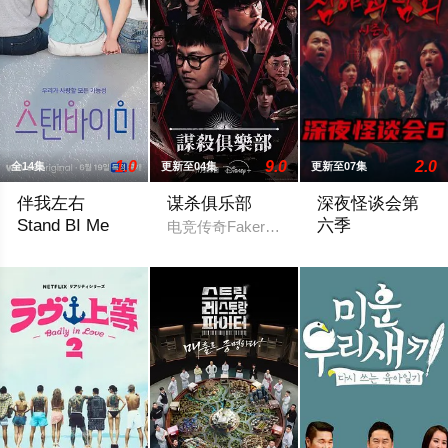
1.0
9.0
2.0
全14集
更新至04集
更新至07集
伴我左右
谋杀俱乐部
深夜怪谈会第
Stand BI Me
六季
电竞传奇Faker、东方神起的最强昌珉
韩国首部性别盲选约会真人秀，展现多样爱情的可能性。 他爱她
2025 / 韩国 / 金