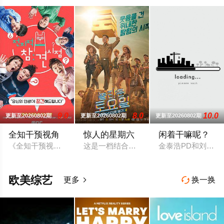
9.0
8.0
10.0
更新至20260802期
更新至20260802期
更新至20260802期
全知干预视角
惊人的星期六
闲着干嘛呢？
《全知干预视角 》为韩国MBC于2017年11月29日与30日
这是一档结合音乐+美食+答题的新综艺。由
金泰浩PD和刘在锡
欧美综艺
更多
换一换

