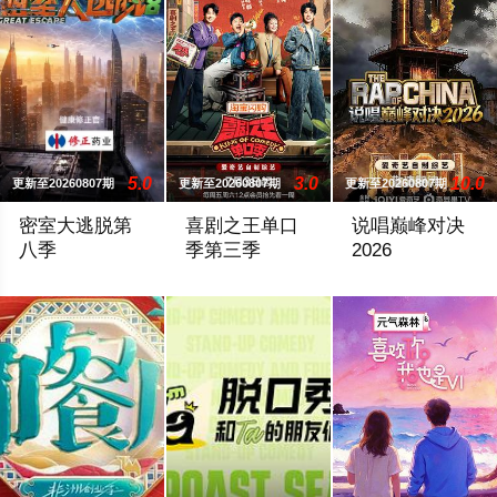
5.0
3.0
10.0
更新至20260807期
更新至20260807期
更新至20260807期
密室大逃脱第
喜剧之王单口
说唱巅峰对决
八季
季第三季
2026
节目升级“时空竞速”模式，每位成员携带有限生存能量，时间分
节目将延续从小人物到喜剧之王的故事，汇
#2026爱桃综快