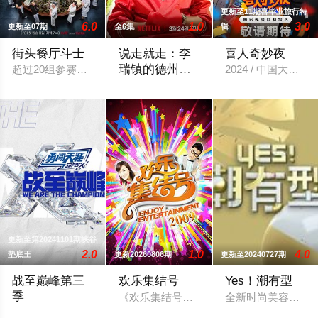
更新至11期喜毕业旅行特
6.0
1.0
3.0
更新至07期
全6集
辑
街头餐厅斗士
说走就走：李
喜人奇妙夜
瑞镇的德州德
超过20组参赛队伍，集结顶尖明星主厨与尚未被发掘的料理高手！
2024 / 中国大陆 
州
是李瑞镇和罗英锡PD无计划无剧本美国流
更新至第20241101期峡谷
2.0
1.0
4.0
垫底王
更新20260806期
更新至20240727期
战至巅峰第三
欢乐集结号
Yes！潮有型
季
《欢乐集结号》在娱乐资讯类栏目中一枝
全新时尚美容节目《
《战至巅峰》第三季正式官宣。