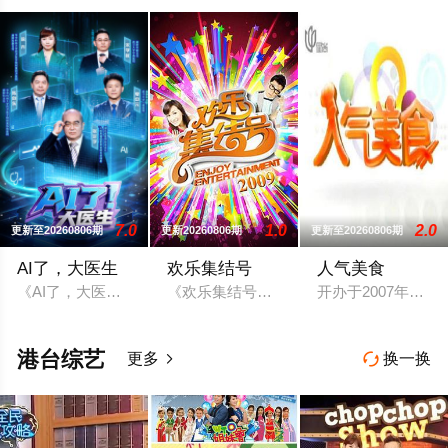
7.0
1.0
2.0
更新至20260806期
更新20260806期
更新至20260806期
AI了，大医生
欢乐集结号
人气美食
《AI了，大医生》是全国首档“AI+医学”全媒体健康科普节目，
《欢乐集结号》在娱乐资讯类栏目中一枝
开办于2007年
港台综艺
更多
换一换

