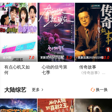
7.0
5.0
10.0
全34期
更新至20241111期
更新至第20250219期
有点心机又如
心动的信号第
传奇故事
何
七季
《传奇故事》每天2
日本节目以“有点心机又如何”作为主题，邀请5位颇有心得的女生
恋爱社交推理真人秀节目《心动的信号 第
大陆综艺
更多
换一换

