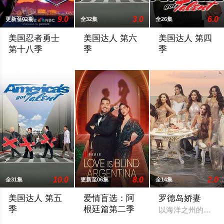
9.0
3.0
6.0
更新至02期
全32集
全26集
美国忍者勇士
美国达人 第六
美国达人 第四
第十八季
季
季
Are you ready for another obstacle course? American Ninja Warrio
你的生活中，有私底下引以为豪，却不敢拿出来显
The fourth season o
10.0
8.0
2.0
全31集
更新至06集
全14集
美国达人 第五
爱情盲选：阿
罗德岛娇妻
季
根廷篇第二季
以海洋之州的海岸
The fifth season of America's Got Talent, an American television
2026 / 其它 / 欧美综艺