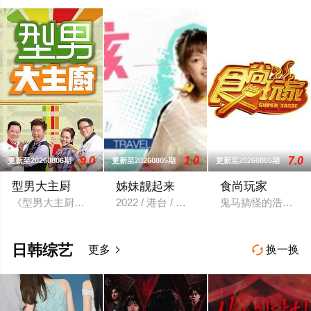
9.0
1.0
7.0
更新至20260806期
更新至20260805期
更新至20260805期
型男大主厨
姊妹靓起来
食尚玩家
《型男大主厨》自2006年7月10日首播推出以来，收视率长期
2022 / 港台 / 梁赫群,于子育
鬼马搞怪的浩角翔
日韩综艺
更多
换一换

