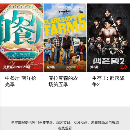
2.0
6.0
1.0
更新至20260623期
全8集
第3期
中餐厅·南洋拾
克拉克森的农
生存王: 部落战
光季
场第五季
争2
《中餐厅》第十年，将在“南洋拾光”的氛围中，打造一家独具风
亚马逊续订《克拉克森的农场》第五季。
是在野外生存10
星空影院
提供热门免费电影、综艺节目、动漫动画、未删减高清电视剧
在线观看