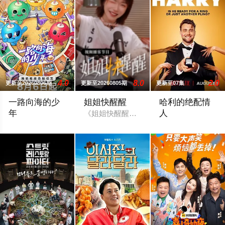
4.0
8.0
2.0
更新至20260806期
更新至20260805期
更新至07集
一路向海的少
姐姐快醒醒
哈利的绝配情
年
人
《姐姐快醒醒》是由刘恋主理的一档女性
节目将5位少年空投至离海最远的大陆腹地，他们只有一辆车和
He’s flirted, fallen