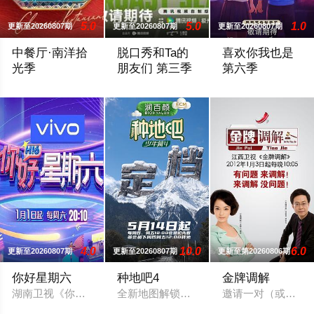
5.0
5.0
1.0
更新至20260807期
更新至20260807期
更新至20260807期
中餐厅·南洋拾
脱口秀和Ta的
喜欢你我也是
光季
朋友们 第三季
第六季
《中餐厅》第十年，将在“南洋拾光”的氛围中，打造一家独具风
脱口秀顶级竞技舞台，年度热梗发源地，20
#2026爱桃综快乐
4.0
10.0
6.0
更新至20260807期
更新至20260807期
更新至第20260806期
你好星期六
种地吧4
金牌调解
湖南卫视《你好星期六》2022年1月1日起与你相约每周六20：
全新地图解锁中！脚下的土地变了，但十个
邀请一对（或多个