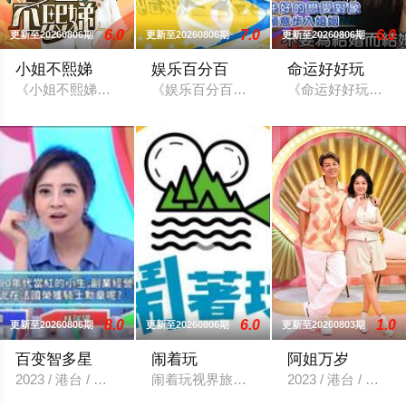
6.0
7.0
6.0
更新至20260806期
更新至20260806期
更新至20260806期
小姐不熙娣
娱乐百分百
命运好好玩
《小姐不熙娣》是一檔以女性做為出發點，討論內容聚焦女性職
《娱乐百分百》是八大综合台一档娱乐新
《命运好好玩》是台
8.0
6.0
1.0
更新至20260806期
更新至20260806期
更新至20260803期
百变智多星
闹着玩
阿姐万岁
2023 / 港台 / 港台综艺
闹着玩视界旅游》由《食尚玩家》建造团
2023 / 港台 / 港台