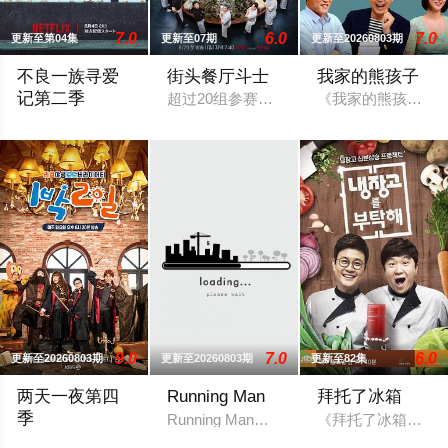
7.0
6.0
7.0
更新至第04集
更新至07期
更新至20260803期
不良一族寻爱
街头餐厅斗士
我家的熊孩子
记第二季
超过20组参赛队伍，集结顶尖明星主厨与
《我家的熊孩子》
本季将舞台搬到了阳光明媚的冲绳，来自日本各地的暴走族与不
9.0
7.0
6.0
更新至20260803期
更新至20260803期
更新至82集
两天一夜第四
Running Man
拜托了冰箱
季
Running Man是韩国SBS电视台周
《拜托了冰箱》节
韩国KBS电视台综艺节目，也是该台Happy Sunday的长寿