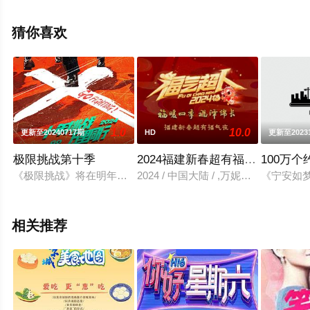
可移步至豆瓣综艺、电视猫或剧情网等平台了解。
猜你喜欢
1.0
10.0
更新至20240717期
HD
更新至2023
极限挑战第十季
2024福建新春超有福气夜
100万
《极限挑战》将在明年迎来十岁生日。《极限挑战》第十季将以“
2024 / 中国大陆 / ,万妮达,伯远,赵一博
《宁安如
相关推荐