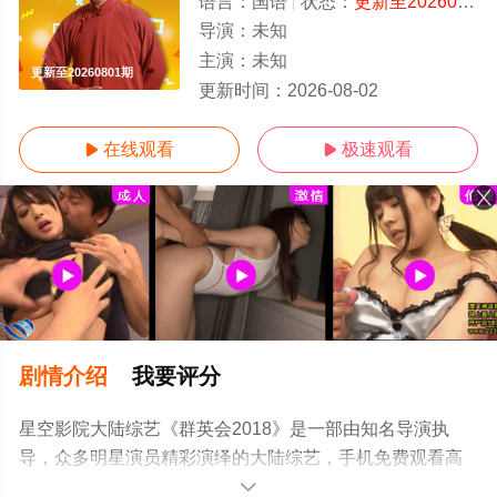
语言：
国语
状态：
更新至20260801期
导演：
未知
主演：
未知
更新至20260801期
更新时间：
2026-08-02
在线观看
极速观看


剧情介绍
我要评分
星空影院大陆综艺《群英会2018》是一部由知名导演执
导，众多明星演员精彩演绎的大陆综艺，手机免费观看高
清无删减完整版综艺节目就上星空电影网，更多相关信息
