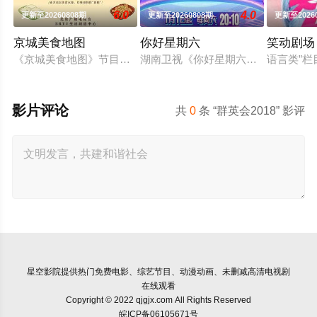
6.0
4.0
更新至20260808期
更新至20260808期
更新至2026
京城美食地图
你好星期六
笑动剧场
《京城美食地图》节目组的美食侦探邀约行业专家和爱吃团网友
湖南卫视《你好星期六》2022年1月
语言类”栏
影片评论
共
0
条 “群英会2018” 影评
星空影院
提供热门免费电影、综艺节目、动漫动画、未删减高清电视剧
在线观看
Copyright © 2022 qjgjx.com All Rights Reserved
皖ICP备06105671号