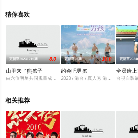
空电影网，更多相关信息可移步至豆瓣综艺、电视猫或剧
情网等平台了解。
猜你喜欢
8.0
10.0
更新至20231216期
更新至05期
更新至2024
山里来了熊孩子
约会吧男孩
全员请上
由六位明星共同規畫成立幼兒夏令營，他們將自訂營隊體驗內容
2023 / 港台 / 真人秀,港台综艺
台視自製
相关推荐