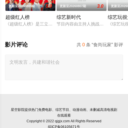
5.0
3.0
更新至20260809期
更新至20260807期
更新至2026
超级红人榜
综艺新时代
综艺玩很
《超级红人榜》是三立电视的歌唱选秀节目，由于美人与蔡昌宪、许
节目内容由主持人挑战各行各业的好
《综艺玩很
影片评论
共
0
条 “食尚玩家” 影评
星空影院
提供热门免费电影、综艺节目、动漫动画、未删减高清电视剧
在线观看
Copyright © 2022 qjgjx.com All Rights Reserved
皖ICP备06105671号