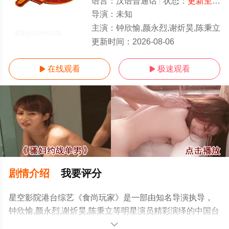
语言：
汉语普通话
状态：
更新至20260805期
导演：
未知
主演：
钟欣愉,颜永烈,谢炘昊,陈秉立
更新至20260805期
更新时间：
2026-08-06
在线观看
极速观看


剧情介绍
我要评分
星空影院港台综艺《食尚玩家》是一部由知名导演执导，
钟欣愉,颜永烈,谢炘昊,陈秉立等明星演员精彩演绎的中国台
湾综艺，手机免费观看高清无删减完整版综艺节目就上星
