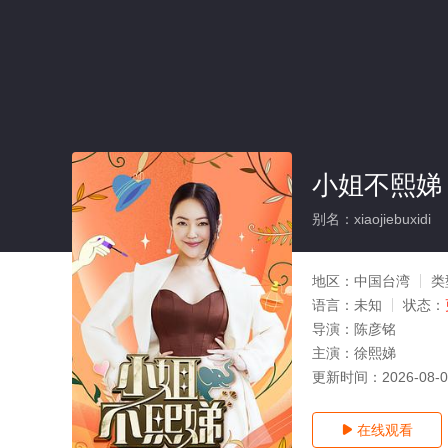
小姐不熙娣
别名：xiaojiebuxidi
地区：
中国台湾
类
语言：
未知
状态：
导演：
陈彦铭
主演：
徐熙娣
更新时间：
2026-08-
在线观看
