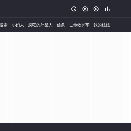




搜索
小妇人
疯狂的外星人
信条
亡命救护车
我的姐姐