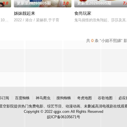
9.0
更新至20260805期
1.0
更新至20260805期
7.
姊妹靓起来
食尚玩家
7月10日首播推出以来，收视率长期占据台湾美食教学类节目收视第一名的位置
2022 / 港台 / 梁赫群,于子育
鬼马搞怪的浩角翔起、莎莎及其
共
0
条 “小姐不熙娣” 
S订阅
百度蜘蛛
神马爬虫
搜狗蜘蛛
奇虎地图
谷歌地图
必应
星空影院
提供热门免费电影、综艺节目、动漫动画、未删减高清电视剧在线观
Copyright © 2022 qjgjx.com All Rights Reserved
皖ICP备06105671号