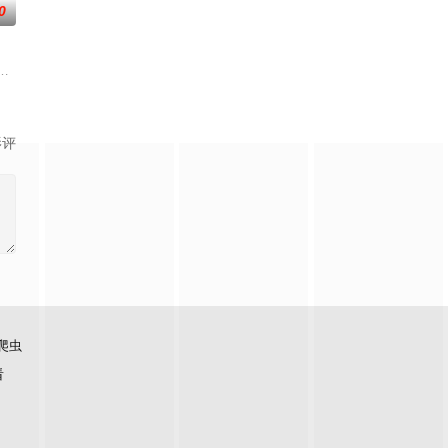
0
，内容综合烹饪节目性质及综艺竞赛型态，
他主持人，以轻松有趣、非一般的旅游方式，带你游遍世界各地！不管是奢侈
影评
爬虫
看