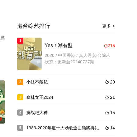
港台综艺排行
更多

完整
1
Yes！潮有型
215

2020 / 中国香港 / 真人秀,港台综艺
状态：更新至20240727期
小姐不藏私
29
2

森林女王2024
21
3

挑战吧大神
15
4

0
1983-2020年度十大劲歌金曲颁奖典礼
14
5
