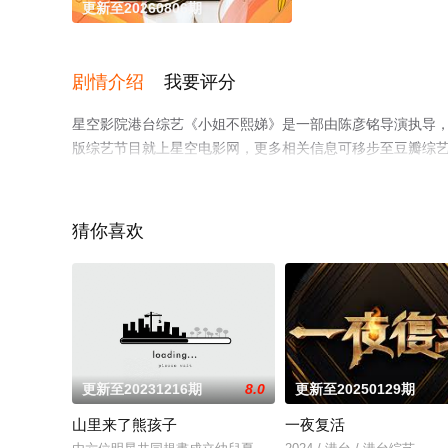
更新至20260806期
剧情介绍
我要评分
星空影院港台综艺《小姐不熙娣》是一部由陈彦铭导演执导
版综艺节目就上星空电影网，更多相关信息可移步至豆瓣综
猜你喜欢
更新至20231216期
8.0
更新至20250129期
山里来了熊孩子
一夜复活