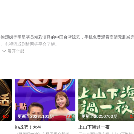
，徐熙娣等明星演员精彩演绎的中国台湾综艺，手机免费观看高清无删减
艺、电视猫或剧情网等平台了解。
展开全部

6.0
更新至20231101期
3.0
更新至20250703期
1.
挑战吧！大神
上山下海过一夜