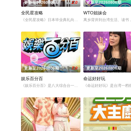
更新至20260806期
2.0
更新至20260806期
全民星攻略
WTO姐妹会
《全民星攻略》日本毕业典礼向学长要制服的第二颗钮釦代表著
离乡背井到台湾生活、读书
更新至20260806期
7.0
更新至20260806期
娱乐百分百
命运好好玩
《娱乐百分百》是八大综合台一档娱乐新闻节目，每天报道最新
《命运好好玩》是台湾一档