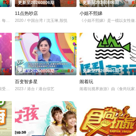
9.0
更新至20260806期
6.0
更新至20260806期
6.
11点热吵店
小姐不熙娣
什麽意思呢？喜欢金庸小说的人必须要来挑战这一题，郭靖第一次见到黄蓉请她
，每个台湾新住民难免会因为文化差异、风俗不同，在日常生活上遇到许多有趣
2020 / 中国台湾 / 沈玉琳,殷悦
《小姐不熙娣》是一檔以女性做
6.0
更新至20260806期
8.0
更新至20260806期
6.
百变智多星
闹着玩
的娱乐新闻，节目还会请嘉宾现场访谈！节目贴近年轻族群，介绍时下流行的装
很受欢迎的命理节目,各类风水、星座、命理占卜等时下社交必备的流行话题,节
2023 / 港台 / 港台综艺
闹着玩视界旅游》由《食尚玩家