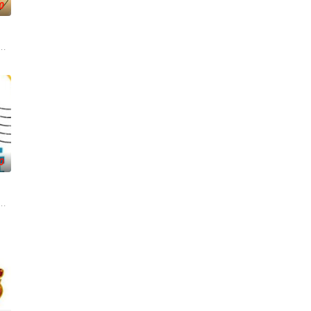
0
吃饭，花了
的事。哪国女生最受欢迎？不同国家的生活习惯
為出發點，討論內容聚焦女性職場與生活感受的節目。
0
扮、以及艺
目里全部都有,关于爱情、命运、事业等也都
》建造团队以及浩角翔起、颜永烈，重新拾起主持棒，带大家继续闹着玩！