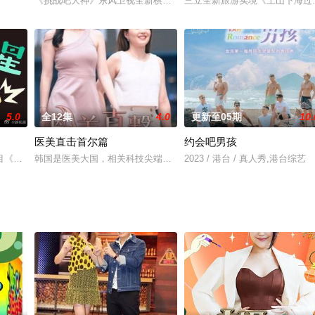
、籌備遊戲，從無到有打造孩子們的活動空間、準備食宿和生活用品、安排課後
《挑战吧大神》东风卫视全新棋牌类益智型节目，由徐乃麟、熊熊主
三立全新旅游实境《上山下海过
5.0
全12集
4.0
更新至05期
10.
医美直击首尔篇
约会吧男孩
目《我的明星村長》在地化協助村民，主軸以SDG（永續發展目標）為核心精
韩国是医美大国，相关科技尖端，2024年就有逾一百万外地人赴韩
2023 / 港台 / 真人秀,港台综艺