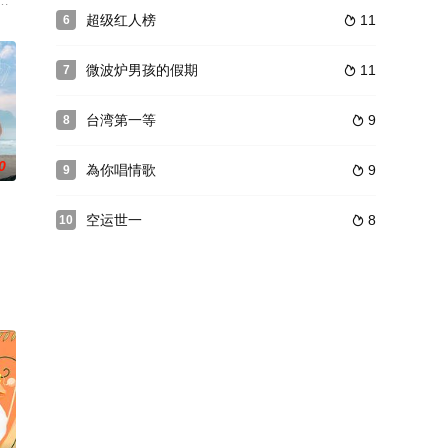
活動等…，
持，征求素人上节目方城之战拿奖金
一夜》，由5位独具风格且拥有不同生活技能的年轻职人，共同组队进行两天一
超级红人榜
11
6

微波炉男孩的假期
11
7

台湾第一等
9
8

0
為你唱情歌
9
9

空运世一
8
10

神，打造屬於台灣特色的鄉村綜藝。邀請5位明
国做医美。如何才可以拣选到安全、有效、性价比高的医美疗程？主持何依婷与