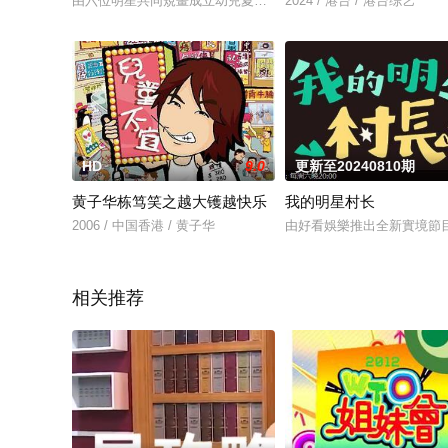
由六位明星共同規畫成立幼兒夏令營，他們將自訂營隊體驗內容
2024 / 港台 / 港台综艺
HD
9.0
更新至20240810期
黄子华栋笃笑之越大镬越快乐
我的明星村长
2006 / 中国香港 / 黄子华
由好看娛樂推出全新實境節
相关推荐