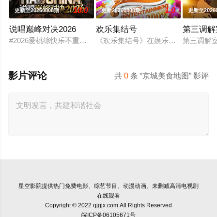
10.0
1.0
更新至20260808期
更新20260808期
更新至2026
说唱巅峰对决2026
欢乐集结号
第三调解
#2026爱桃综快乐不重样# #说唱十周年巅峰对决#全新升级归
《欢乐集结号》在娱乐资讯类栏目中
第三调解
影片评论
共
0
条 “京城美食地图” 影评
星空影院
提供热门免费电影、综艺节目、动漫动画、未删减高清电视剧
在线观看
Copyright © 2022 qjgjx.com All Rights Reserved
皖ICP备06105671号