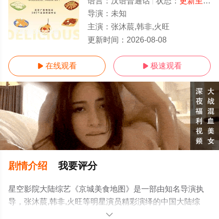
语言：
汉语普通话
状态：
更新至20260808期
导演：
未知
主演：
张沐莀,韩非,火旺
更新至20260808期
更新时间：
2026-08-08
在线观看
极速观看


剧情介绍
我要评分
星空影院大陆综艺《京城美食地图》是一部由知名导演执
导，张沐莀,韩非,火旺等明星演员精彩演绎的中国大陆综
艺，手机免费观看高清无删减完整版综艺节目就上星空电
