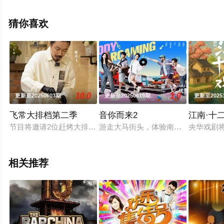
影网，更多相关信息可移步至豆瓣综艺、电视猫或剧情网
等平台了解。
猜你喜欢
10.0
1.0
更新至20250603期
更新至20250619期
更新至2025
飞常大排档第二季
音你而来2
江南·十
节目将邀请2位赶烤大排档主理人，根据不同好友顾客的心愿菜
游走大马街头，体验南洋文化，一切
央华戏剧
相关推荐