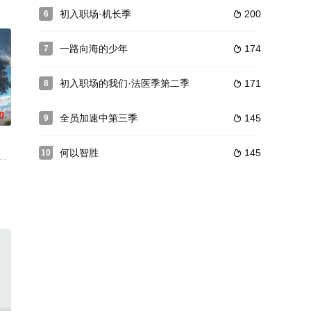
解锁终极目
初入职场·机长季
200
6

一路向海的少年
174
7

初入职场的我们·法医季第二季
171
8

0
全员加速中第三季
145
9

何以智胜
145
10

目。以东北
市群，邀请12位身份背景各不相同的素人
每天30分钟。节目口号为“每天一个故事，纵览天下传奇” 《传奇故事》
少年》将继续开启“一带一路”国家的游学体验，节目将邀请九位不同年龄嘉宾组成