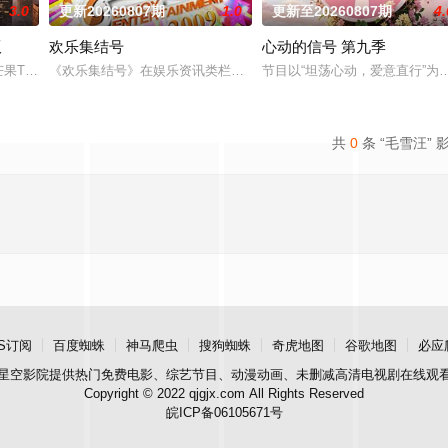
3.0
更新20260807期
1.0
更新至20260807期
4.
版
欢乐集结号
心动的信号 第九季
是芒果TV超大型密室逃脱真人秀《密室大逃脱》的官方定制衍生节目。节目邀请
《欢乐集结号》在娱乐资讯类栏目中一枝独秀，领跑全国，是辽宁卫
节目以“坦荡心动，爱意直行”
共
0
条 “毛雪汪” 
S订阅
百度蜘蛛
神马爬虫
搜狗蜘蛛
奇虎地图
谷歌地图
必应
星空影院
提供热门免费电影、综艺节目、动漫动画、未删减高清电视剧在线观
Copyright © 2022 qjgjx.com All Rights Reserved
皖ICP备06105671号