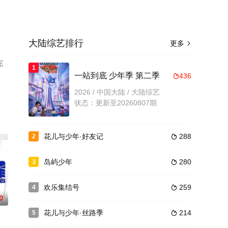
大陆综艺排行
更多

完
1
一站到底 少年季 第二季
436

2026 / 中国大陆 / 大陆综艺
状态：更新至20260807期
花儿与少年·好友记
288
2

岛屿少年
280
3

欢乐集结号
259
4

0
花儿与少年·丝路季
214
5
