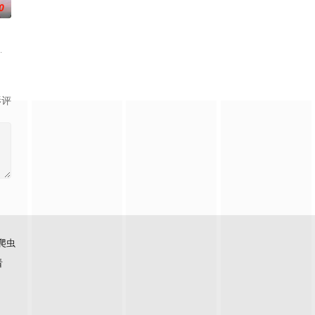
0
大神玩家进入全封闭的未知密室，根据线索进
视唯一一档以报道娱乐动态、解读文化现象、重温经典作品为内容的专题栏目。
为核心主题，聚焦真诚直白的新式恋爱，告别无效拉扯，走进心动小屋，见证单
影评
爬虫
看