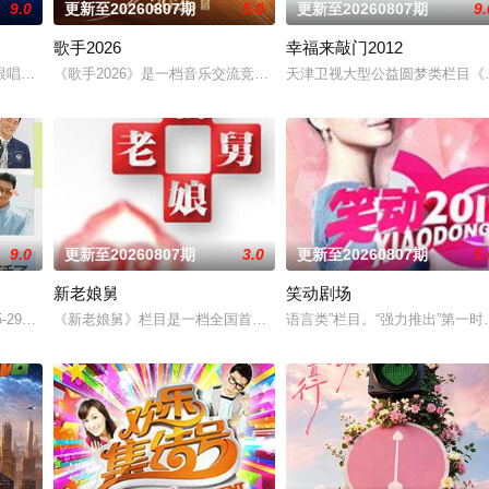
9.0
更新至20260807期
5.0
更新至20260807期
9.
歌手2026
幸福来敲门2012
真人秀。
跟唱的歌，有意想不到的合作搭档，更有看完会忍不住反复回味的舞台。
《歌手2026》是一档音乐交流竞技节目。节目集结全球实力唱将，
天津卫视大型公益圆梦类栏目《
9.0
更新至20260807期
3.0
更新至20260807期
5.
新老娘舅
笑动剧场
，走进中医的万千世界，从草木到经络，从领悟到亲手实践。
-29日开启
《新老娘舅》栏目是一档全国首创的调解类谈话节目，由新娱乐和上
语言类”栏目。“强力推出”第一时