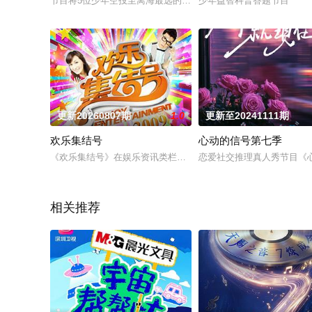
节目将5位少年空投至离海最远的大陆腹地，他们只有一辆车和一
少年益智科普答题节目
更新20260807期
1.0
更新至20241111期
欢乐集结号
心动的信号第七季
《欢乐集结号》在娱乐资讯类栏目中一枝独秀，领跑全国，是辽
恋爱社交推理真人秀节目《心
相关推荐