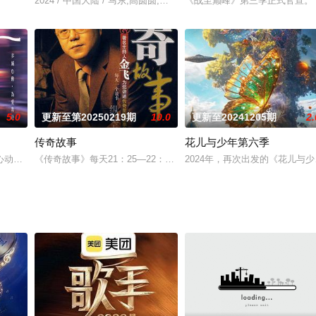
车椰子们，通过在途径补给站完成挑战任务，获取里程盲盒，一路向海，最终
2024 / 中国大陆 / 马东,高圆圆,黄渤,贾冰,秦昊,金靖,宋木子
《战至巅峰》第三季正式官宣。
5.0
更新至第20250219期
10.0
更新至20241205期
2.
传奇故事
花儿与少年第六季
宁卫视唯一一档以报道娱乐动态、解读文化现象、重温经典作品为内容的专题栏
动的信号 第七季》，本季推出全新“多城心动，为爱奔赴”概念，聚焦大湾区城
《传奇故事》每天21：25—22：00在江西卫视准时播出，周一至周日
2024年，再次出发的《花儿与