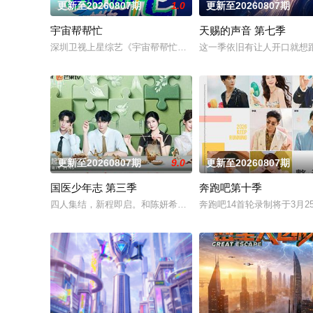
更新至20260807期
1.0
更新至20260807期
宇宙帮帮忙
天赐的声音 第七季
深圳卫视上星综艺《宇宙帮帮忙》是一档以文具快闪店为场景的
这一季依旧有让人开口就想
更新至20260807期
9.0
更新至20260807期
国医少年志 第三季
奔跑吧第十季
四人集结，新程即启。和陈妍希、夏之光、高卿尘、李雅娟一起
奔跑吧14首轮录制将于3月25