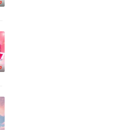
0
在每周的直播比拼中高能开唱，演绎各国音乐风情、展现各自文化底蕴，以超水
幸福来敲门》，每期节目请出4位嘉宾说出自己幸福心愿,心愿中包含各种公益
0
海市司法局联合制作。节目以调解百姓纠纷、营造和谐社会为宗旨，用老百姓喜
段，独创“幽默评书”打造北京风格，“坚守稳固”第二时段，坚持有“亲和力”的专