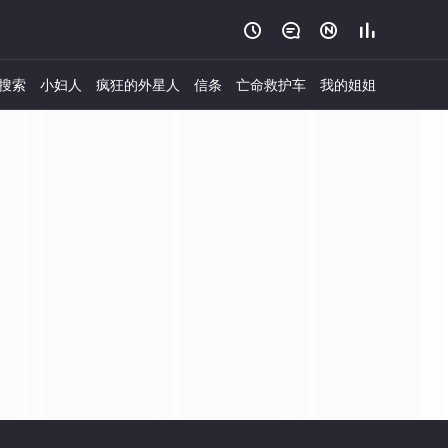




搜索
小妇人
疯狂的外星人
信条
亡命救护车
我的姐姐