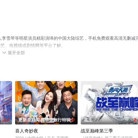
,李雪琴等明星演员精彩演绎的中国大陆综艺，手机免费观看高清无删减
综艺、电视猫或剧情网等平台了解。
展开全部

更新至第20241101期峡谷垫
2.0
更新至11期喜毕业旅行特辑
3.0
底王
2.
喜人奇妙夜
战至巅峰第三季