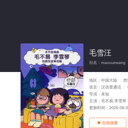
毛雪汪
别名：maoxuewang
地区：
中国大陆
类
语言：
汉语普通话
导演：
未知
主演：
毛不易,李雪琴
更新时间：
2026-08-
在线观看
