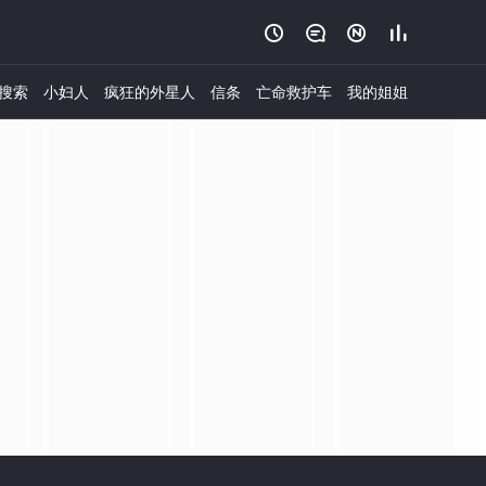




搜索
小妇人
疯狂的外星人
信条
亡命救护车
我的姐姐