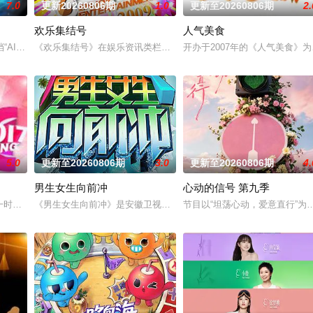
7.0
更新20260806期
1.0
更新至20260806期
2.
欢乐集结号
人气美食
调解员现场为当事人排忧解难，通过节目告诉观众面对纠纷的智慧和解决矛盾的
档“AI+医学”全媒体健康科普节目，第一季大咖季由湖北广播电视台联合湖北省
《欢乐集结号》在娱乐资讯类栏目中一枝独秀，领跑全国，是辽宁卫
开办于2007年的《人气美食
5.0
更新至20260806期
3.0
更新至20260806期
4.
男生女生向前冲
心动的信号 第九季
和上海市司法局联合制作。节目以调解百姓纠纷、营造和谐社会为宗旨，用老百
一时段，独创“幽默评书”打造北京风格，“坚守稳固”第二时段，坚持有“亲和力”
《男生女生向前冲》是安徽卫视的一档全民榜样健身节目。从2010
节目以“坦荡心动，爱意直行”