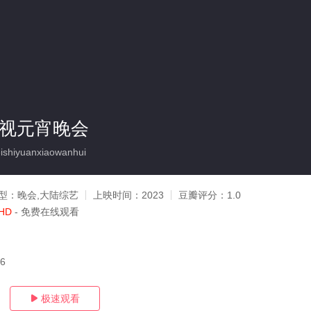
卫视元宵晚会
shiyuanxiaowanhui
型：
晚会,大陆综艺
上映时间：
2023
豆瓣评分：
1.0
HD
- 免费在线观看
06
极速观看
