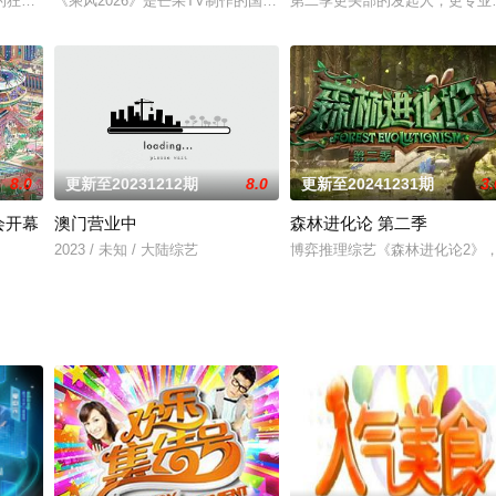
狂欢已悄然来袭，一场颠覆现实的冒险在38°C高温中翻腾！工作生活忙碌之余，
《乘风2026》是芒果TV制作的国际女性文化交流与音乐竞演综艺节目，
第二季更头部的发起人，更专业
8.0
更新至20231212期
8.0
更新至20241231期
3.
会开幕
澳门营业中
森林进化论 第二季
会 11 月 9 日准时相约！
2023 / 未知 / 大陆综艺
博弈推理综艺《森林进化论2》
日举行，计划在巴黎的标志性地标——埃菲尔铁塔前进行。此次开幕式的设计和理