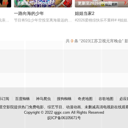
9.0
更新至20260806期
4.0
更新至20260806期
7.
一路向海的少年
姐姐当家2
活与亲手建造，探索"在不够理想的环境中，如何创造理想生活&quo
说亲情。第三调解室是国内第一档具有法律效力的排解矛盾、化解纠纷的电视节
节目将5位少年空投至离海最远的大陆腹地，他们只有一辆车和一车
#2026爱桃综快乐不重样# 
共
0
条 “2023江苏卫视元宵晚会” 
S订阅
百度蜘蛛
神马爬虫
搜狗蜘蛛
奇虎地图
谷歌地图
必应
星空影院
提供热门免费电影、综艺节目、动漫动画、未删减高清电视剧在线观
Copyright © 2022 qjgjx.com All Rights Reserved
皖ICP备06105671号