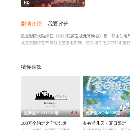
HD
剧情介绍
我要评分
星空影院大陆综艺《2023江苏卫视元宵晚会》是一部由知
减完整版综艺节目就上星空电影网，更多相关信息可移步至
猜你喜欢
更新至20231128期
5.0
更新至20250525期
100万个约定之宁安如梦
友有游几天・夏日限定