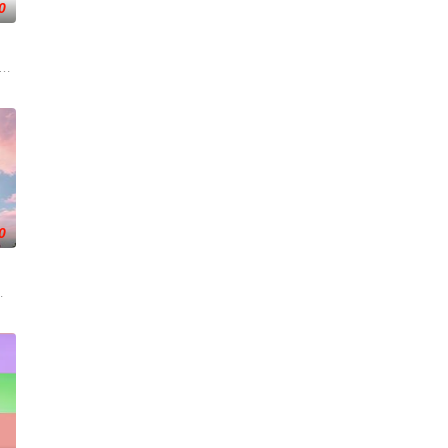
0
艺术，将真
医师协会策划推出，“人民英雄”国家荣
视唯一一档以报道娱乐动态、解读文化现象、重温经典作品为内容的专题栏目。
》为美食榜单、人气小店、民间美食、烹饪厨艺和饮食风俗为主要内容的美食文化
0
姓喜闻乐见
的专业化道路，“独具匠心”年轻时
年开始，《男生女生向前冲》已经连续播出三年，形成了自身的品牌规模效应，据
为核心主题，聚焦真诚直白的新式恋爱，告别无效拉扯，走进心动小屋，见证单