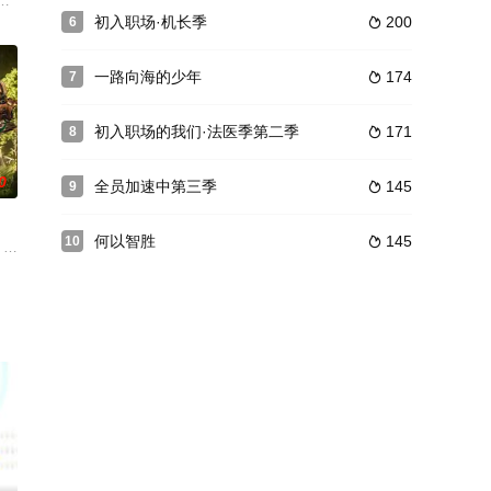
不管“游”几天、不管“有”哪几位，只
2025年10月28日，该节目在芒果TV秋季招商大会亮相，被列入平台
的创意舞台总监，更破圈的厂牌矩阵，更多街舞圈顶级厂牌。后浪无畏奔涌入
初入职场·机长季
200
6

一路向海的少年
174
7

初入职场的我们·法医季第二季
171
8

0
全员加速中第三季
145
9

何以智胜
145
10

，将邀请各界优秀青年参加，以紧张刺激的推理赛制模式推进，倾力打造沉浸式
念与以往不同，主办方将开幕式的主要部分