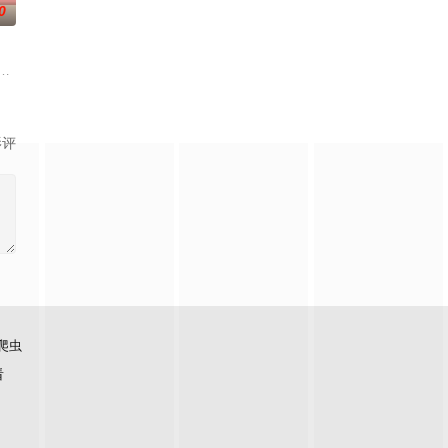
0
目。节目将司法局的人民调解室，公安局的联合
椰子们，通过在途径补给站完成挑战任务，获取里程盲盒，一路向海，最终解锁
#姐姐当家# 第二季惊喜回归，看姐姐们如何见招拆招，畅聊人生的酸甜苦辣。观察
影评
爬虫
看