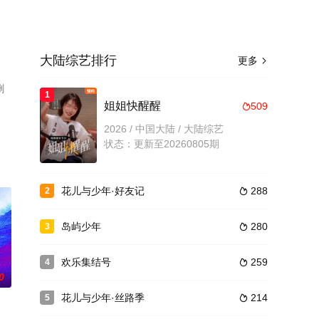
大陆综艺排行
更多

删
1
姐姐快醒醒
509

2026 / 中国大陆 / 大陆综艺
状态：更新至20260805期
花儿与少年·好友记
288
2

岛屿少年
280
3

欢乐集结号
259
4

0
花儿与少年·丝路季
214
5
