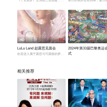
《宁安如梦》主演团三亚团建，完成宁檬果的心愿~
春日的美好还在回味，夏日的
HD
5.0
HD
LuLu Land 赵露思见面会
2024年第33届巴黎奥运
式
欢迎进入属于露思与可露丽的梦幻仙境 「LULU LAND」赵露思见面
开幕式于2024年7月26
相关推荐