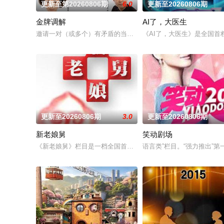
更新至第20260806期
6.0
更新至20260806期
金牌调解
AI了，大医生
邀请一对（或多个）有矛盾的当事人进入演播室，主持人和人民
《AI了，大医生》是全国首
更新至20260806期
3.0
更新至20260806期
新老娘舅
笑动剧场
《新老娘舅》栏目是一档全国首创的调解类谈话节目，由新娱乐
语言类”栏目。“强力推出”第