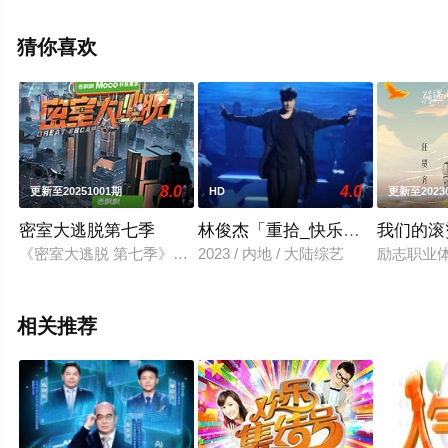
上星空电影网，更多相关信息可移步至豆瓣综艺、电视猫
或剧情网等平台了解。
猜你喜欢
8.0
4.0
更新至20251001期
HD
更新至2023
密室大逃脱第七季
林俊杰「重拾_快乐」首唱会
我们的滚
《密室大逃脱 第七季》是由芒果TV节目中心晏吉超级工作室打
2023 / 内地 / 大陆综艺
励志职业
相关推荐