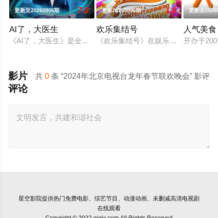
7.0
1.0
更新至20260806期
更新20260806期
更新至2026
AI了，大医生
欢乐集结号
人气美食
《AI了，大医生》是全国首档“AI+医学”全媒体健康科普节目
《欢乐集结号》在娱乐资讯类栏目中
开办于2
影片
共
0
条 “2024年北京电视台龙年春节联欢晚会” 影评
评论
星空影院
提供热门免费电影、综艺节目、动漫动画、未删减高清电视剧
在线观看
Copyright © 2022 qjgjx.com All Rights Reserved