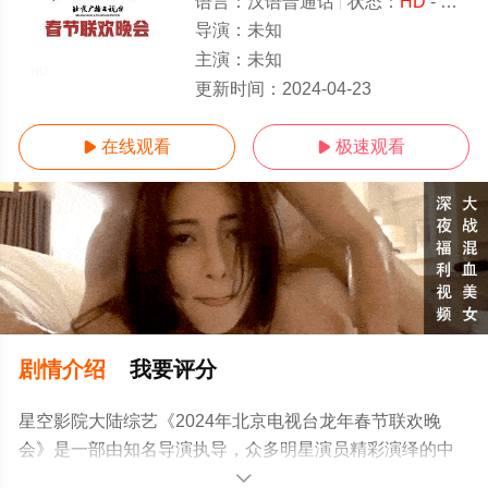
语言：
汉语普通话
状态：
HD
- 免费在线观看
导演：
未知
主演：
未知
HD
更新时间：
2024-04-23
在线观看
极速观看


剧情介绍
我要评分
星空影院大陆综艺《2024年北京电视台龙年春节联欢晚
会》是一部由知名导演执导，众多明星演员精彩演绎的中
国大陆综艺，手机免费观看高清无删减完整版综艺节目就
