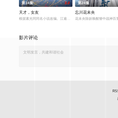
第14集
3.0
第24集
天才，女友
忘川花未央
根据素光同同名小说改编。江逾白长大以后，林知夏忽然对他说：
花未央除妖唤醒簪中战神百
影片评论
RS