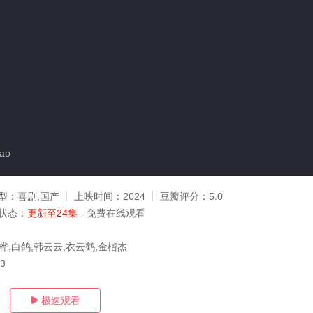
ao
型：
喜剧,国产
上映时间：
2024
豆瓣评分：
5.0
状态：
更新至24集
- 免费在线观看
桦,白鸽,韩云云,衣云鹤,金楷杰
13
极速观看
