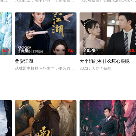
亲，如今还是孤家寡人。母亲（李明启 饰）借房屋拆迁补偿再次催儿子，耀东只
妈祖庙准备进献的贺寿礼――无价之宝珊瑚树被盗，乾隆皇帝乔装暗访，旋巧计
水晶镇上，魔术界有一个宝物名为圣水晶遭人偷盗，却没有成功。正在
《忍者校园》是由大唐星禾公司制
8.0
全6集
7.0
全95集
10.
叠影江湖
大小姐能有什么坏心眼呢
迹般来到有着完全不同人生的平行世界，得以用另一种视角重新审视过往，并通
武林盟主柳林突然离世，作为独女的柳星辰（金晨饰）被迫继承盟主
2023 / 大陆 / 短剧