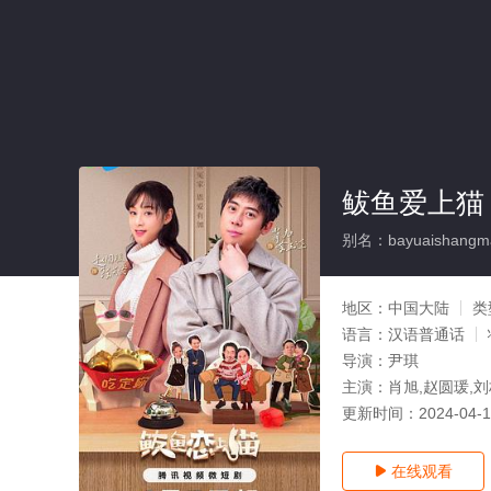
鲅鱼爱上猫
别名：bayuaishangm
地区：
中国大陆
类
语言：
汉语普通话
导演：
尹琪
主演：
肖旭,赵圆瑗,刘
更新时间：
2024-04-
在线观看
