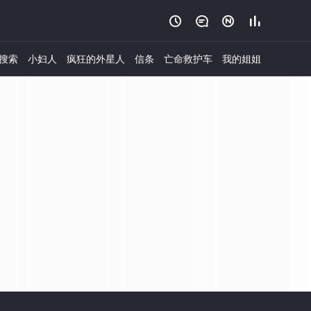




搜索
小妇人
疯狂的外星人
信条
亡命救护车
我的姐姐