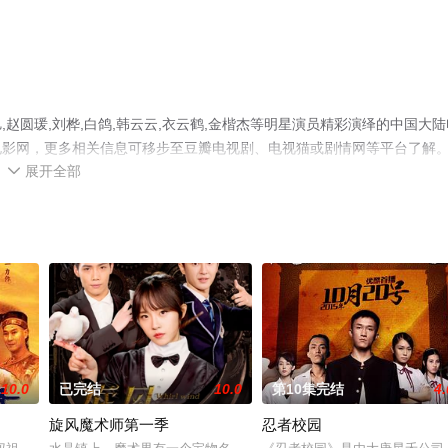
赵圆瑗,刘桦,白鸽,韩云云,衣云鹤,金楷杰等明星演员精彩演绎的中国大陆
电影网，更多相关信息可移步至豆瓣电视剧、电视猫或剧情网等平台了解
展开全部

10.0
已完结
10.0
第10集完结
4.
旋风魔术师第一季
忍者校园