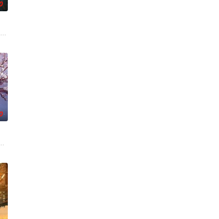
0
瞬间，灵
刑侦手段，接连破获数起重案要案的艰难过程
帅许又安与昆曲名伶荣筱楠推向不死不休的对立绝境。而他们不知，对方正是自
市 海南越酷文化传媒有限公司
0
鬼运
的她被他从死人堆里救出来，蓬头垢面口齿不清
带自己用程序员身份卧底电诈集团以求查出未婚妻离奇死亡的真相。两人联手查
《平阳公主》。