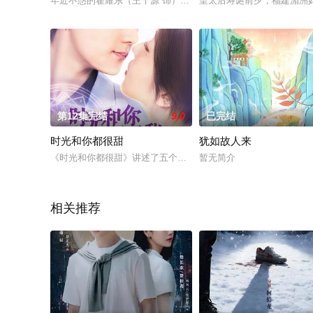
年近不惑的翟耀东（王千源 饰）是一名公司小职员，历经N次相
皇太后寿诞前夕，福建湄洲
第12集完结
9.0
已完结
时光和你都很甜
犹如故人来
《时光和你都很甜》讲述了五个拥有埃西斯塔罗牌的年轻人，奇
暂无简介
相关推荐