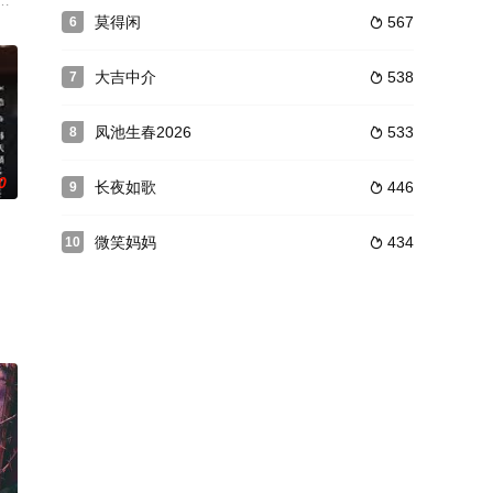
好在报
将其夺回。 寿典之上皇太后复将宝物赐还湄洲
这时少年禹威随着母..
作的一部网络剧，于2015年10月20日在优酷播出，共10集，每集15分钟。
莫得闲
567
6

大吉中介
538
7

凤池生春2026
533
8

0
长夜如歌
446
9

微笑妈妈
434
10

过智慧与情
之位，但她武功属实一般，唯一能打的招式也不足以击退江湖仇家。某天，在被