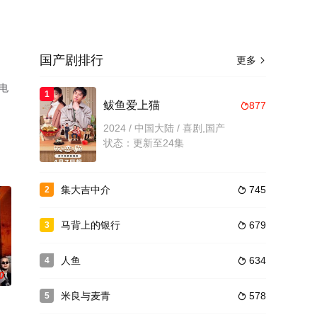
国产剧排行
更多

电
1
。
鲅鱼爱上猫
877

2024 / 中国大陆 / 喜剧,国产
状态：更新至24集
集大吉中介
745
2

马背上的银行
679
3

人鱼
634
4

0
米良与麦青
578
5
