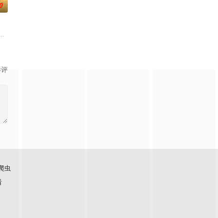
0
还听见自
负玄鸟之力的夜族公主，前世相恋遭他任务背叛
子剑因不满演习流于形式，假传指令要求真打实抗，虽引发哗然，却获赏识调任3
大生企业，实业报国的故事。甲午战争后，国家蒙羞，张謇虽高中状元，却渴
影评
爬虫
看