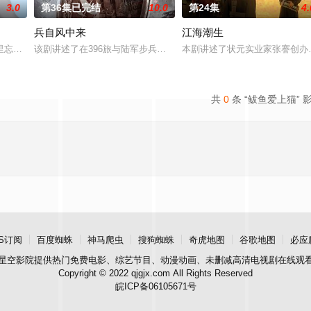
3.0
第36集已完结
10.0
第24集
4.
兵自风中来
江海潮生
“江逾白，我喜欢你，哲学和生物学意义上的喜欢。”那个夜晚，他脸颊微热，
里忘川元神，二人共感相连，一同寻仙草修复肉身。未央动心，却不知自身是身
该剧讲述了在396旅与陆军步兵学院联合举办的小型军事演习中，郭
本剧讲述了状元实业家张謇创办
共
0
条 “鲅鱼爱上猫” 
S订阅
百度蜘蛛
神马爬虫
搜狗蜘蛛
奇虎地图
谷歌地图
必应
星空影院
提供热门免费电影、综艺节目、动漫动画、未删减高清电视剧在线观
Copyright © 2022 qjgjx.com All Rights Reserved
皖ICP备06105671号