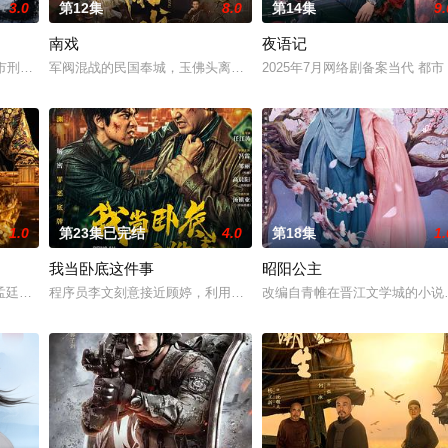
3.0
第12集
8.0
第14集
9.
南戏
夜语记
惨遭满门流放，楚父以死鸣冤。楚家大小姐楚梓鸢带着滔天恨意，在屠刀落地的
河市刑侦支队在无普及监控、无DNA鉴定技术的支持下，通过摸排、勘查等传统
军阀混战的民国奉城，玉佛头离奇失窃，戏班主横尸戏台，将冷血少
2025年7月网络剧备案当代 都
1.0
第23集已完结
4.0
第18集
1.
我当卧底这件事
昭阳公主
房”的阴阳宅，江淮被掳走配“阴婚”。他与女探长穆英搭档，侦破阎王娶亲、五
孟廷辉，大平王朝有史以来个以女子进士科三元及第入翰林院的奇女子。十年前
程序员李文刻意接近顾婷，利用顾炎女儿奴的属性，请求老炮儿顾炎
改编自青帷在晋江文学城的小说