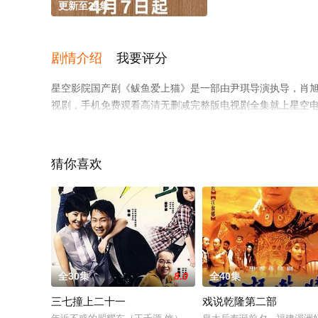
更新至24集
剧情介绍
我要评分
星空影院国产剧《鲅鱼爱上猫》是一部由尹琪导演执导，肖旭,
视剧，手机免费观看高清无删减完整版电视剧全集就上星空
猜你喜欢
全30集
8.0
全40集
三七撞上二十一
戏说乾隆第二部