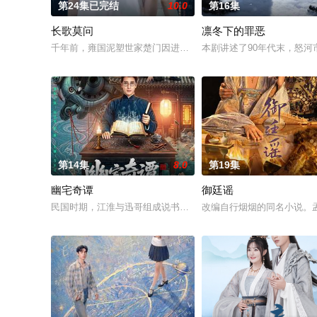
第24集已完结
10.0
第16集
长歌莫问
凛冬下的罪恶
千年前，雍国泥塑世家楚门因进贡的“十二生肖”离奇流血炸裂，
本剧讲述了90年代末，怒
第14集
8.0
第19集
幽宅奇谭
御廷谣
民国时期，江淮与迅哥组成说书班子，偶遇“白天人住屋，晚上鬼占
改编自行烟烟的同名小说。