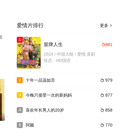
爱情片排行
更多

观
1
冒牌人生
981

2024 / 中国大陆 / 爱情,喜剧
状态：HD国语
十年一品温如言
979
2

今晚只接受一次的新妈妈
877
3

喜欢年长男人的20岁
858
4

0
阿颖
770
5
