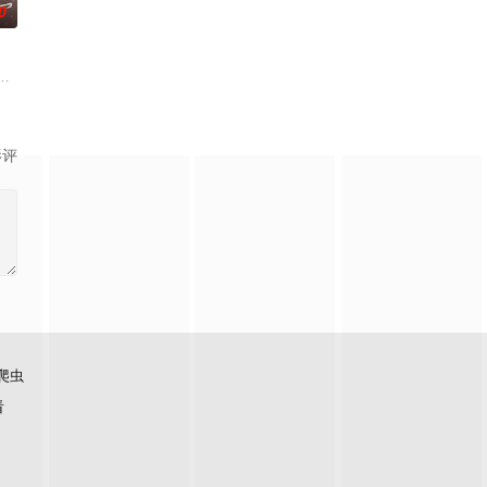
0
你是否遇见十年羁绊百年奉陪的那个人？十年前，寄养在江南水乡的温衡（任敏
影评
爬虫
看