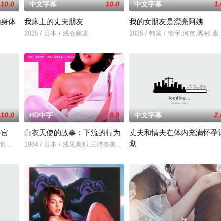
10.0
中文字幕
10.0
中文字幕
1.
的身体
我床上的丈夫朋友
我的女朋友是漂亮阿姨
2025 / 日本 / 浅仓麻凛
2025 / 韩国 / 徐宇,河京,秀彬
10.0
HD中字
8.0
中文字幕
2.
器官
白衣天使的故事：下流的行为
丈夫和情夫在体内充满怀孕
划
小泽彻,有村望海
1984 / 日本 / 浅见美那,三崎奈美,深見博,野上祐二
2025 / 日本 / 瀧唯奈