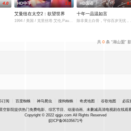
4.0
HD中字
1.0
HD国语
8.
艾曼纽在太空2：欲望世界
十年一品温如言
1994 / 美国 / 克里丝塔·艾伦,Paul,Michael,Robinson,P.S.,Sono
除非黄土白骨，守你百岁无忧，
共
0
条 “湖山盟” 
S订阅
百度蜘蛛
神马爬虫
搜狗蜘蛛
奇虎地图
谷歌地图
必应
星空影院
提供热门免费电影、综艺节目、动漫动画、未删减高清电视剧在线观
Copyright © 2022 qjgjx.com All Rights Reserved
皖ICP备06105671号