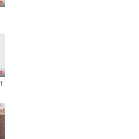
0
,素美,崔敏浩,时宇,金东宇,韩蔚
0
计