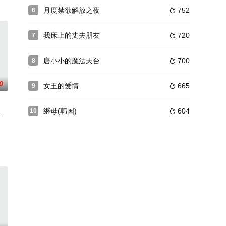
军入
月度禁欲解放之夜
752
6

我床上的丈夫朋友
720
7

唐小小的魔法天台
700
8

0
女王的爱情
665
9

继母(韩国)
604
10

。然而没过多久，阿
游泳运动员穆然（陈熙明饰）整日颓废、滥交成瘾。在朋友绿子（张垚祎饰）的
 年美国西部无声浪漫电影，由道格拉斯·费尔班克斯和诺亚·比瑞主演。这部定义