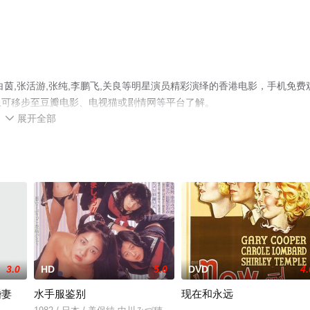
茵,张活游,张纯,李鹏飞,关良等明星演员精彩演绎的香港电影，手机免费
息可移步至豆瓣电影、电视猫或剧情网等平台了解。
展开全部

3.0
HD
5.0
DVD
4.
婚妻
水手服鉴别
现在和永远