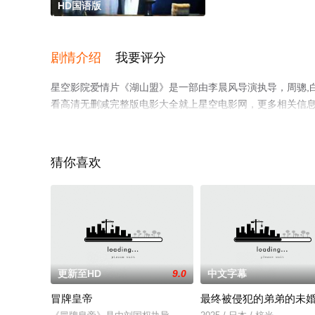
HD国语版
剧情介绍
我要评分
星空影院爱情片《湖山盟》是一部由李晨风导演执导，周骢,白
看高清无删减完整版电影大全就上星空电影网，更多相关信
猜你喜欢
更新至HD
9.0
中文字幕
冒牌皇帝
最终被侵犯的弟弟的未