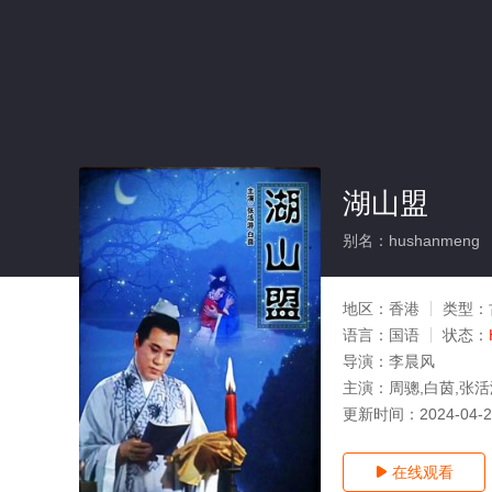
湖山盟
别名：hushanmeng
地区：
香港
类型：
语言：
国语
状态：
导演：
李晨风
主演：
周骢,白茵,张活
更新时间：
2024-04-
在线观看
