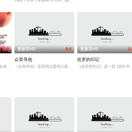
该片于1995年2月25日在中国香港上映。影片讲述了清朝光绪年阿，八国联
1982 / 日本 / 美保純,中川みづ穂,山口千枝
1.0
更新至HD
9.0
更新至HD
3.
众里寻他
佐罗的印记
 Parker 饰）和保罗（让-皮埃尔·奥蒙特 Jean-Pi
歇尔•盖拉 Sarah Michelle Gellar 饰）继承了母亲生前精心经营的餐馆
《众里寻他》是部同志爱情公路电影，主要讲述了因意外而丧失记忆
《佐罗的印记》是一部 1920