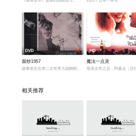
《冒牌皇帝》是由刘国权执导，冯宝宝、洪欣、吴镇宇主演的电影。
2025 / 日本 / 梓光
DVD
1.0
HD
面纱1957
魔法一点灵
故事发生在第二次世界大战刚刚结束之际，卡罗尔（埃琳诺·帕克 Eleanor
母亲去世之后，阿曼达（莎拉•米
相关推荐