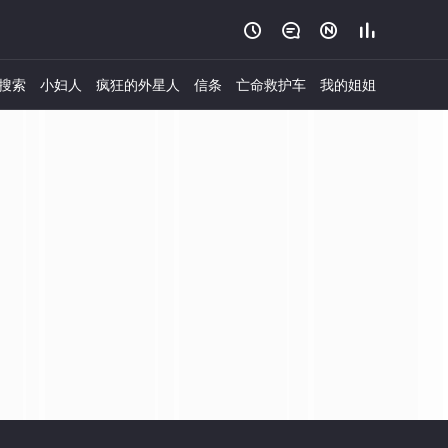




搜索
小妇人
疯狂的外星人
信条
亡命救护车
我的姐姐