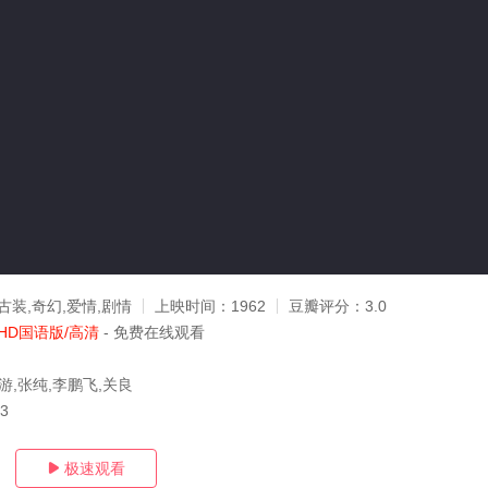
古装,奇幻,爱情,剧情
上映时间：
1962
豆瓣评分：
3.0
HD国语版/高清
- 免费在线观看
游,张纯,李鹏飞,关良
23
极速观看
