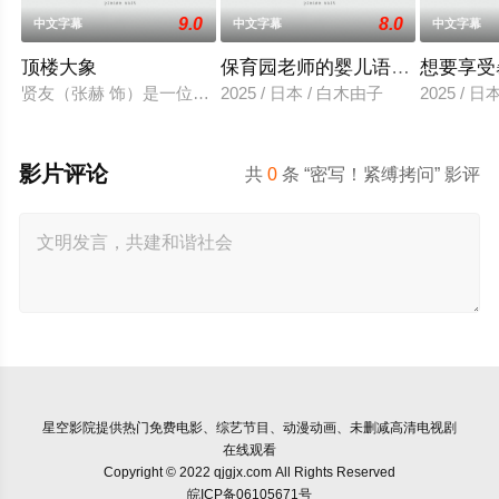
9.0
8.0
中文字幕
中文字幕
中文字幕
顶楼大象
保育园老师的婴儿语让人超兴奋
想要享受
贤友（张赫 饰）是一位小有名气的作家，自从被前女友无故抛弃
2025 / 日本 / 白木由子
2025 / 
影片评论
共
0
条 “密写！紧缚拷问” 影评
星空影院
提供热门免费电影、综艺节目、动漫动画、未删减高清电视剧
在线观看
Copyright © 2022 qjgjx.com All Rights Reserved
皖ICP备06105671号