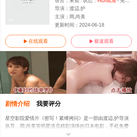
语言：
未知
状态：
HD/高清
- 免费在线观看
导演：
渡辺,护
主演：
岡,尚美
HD
更新时间：
2024-06-18
在线观看
极速观看


剧情介绍
我要评分
星空影院爱情片《密写！紧缚拷问》是一部由渡辺,护导演
执导，岡,尚美等明星演员精彩演绎的日本电影，手机免费
观看高清无删减完整版电影大全就上星空电影网，更多相
