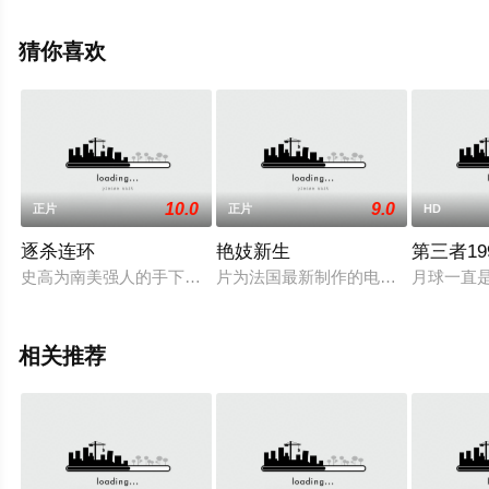
关信息可移步至豆瓣电影、电视猫或剧情网等平台了解。
猜你喜欢
10.0
9.0
正片
正片
HD
逐杀连环
艳妓新生
第三者19
史高为南美强人的手下，他知道强人手中有一笔金钱存在银行。
片为法国最新制作的电视电影，刚刚
月球一直
相关推荐