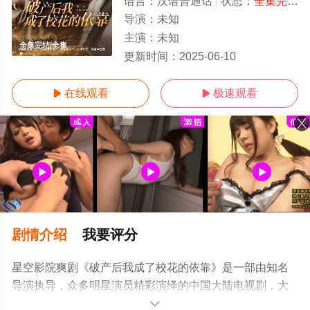
语言：
汉语普通话
状态：
全集完结
-
导演：
未知
主演：
未知
全集完结/全集
更新时间：
2025-06-10
在线观看
极速观看


剧情介绍
我要评分
星空影院爽剧《破产后我成了校花的依靠》是一部由知名
导演执导，众多明星演员精彩演绎的中国大陆电视剧，大
结局剧情已揭晓（全集完结），手机免费观看高清无删减
