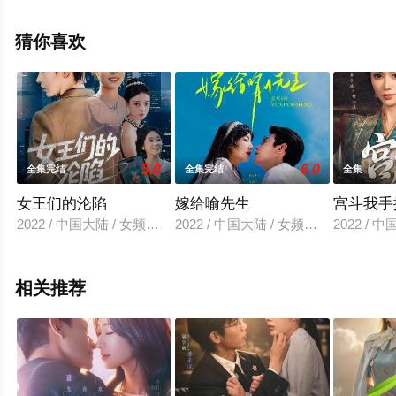
完整版电视剧全集就上星空电影网，更多相关信息可移步
至豆瓣电视剧、电视猫或剧情网等平台了解。
猜你喜欢
5.0
6.0
全集完结
全集完结
全集
女王们的沦陷
嫁给喻先生
宫斗我手
2022 / 中国大陆 / 女频恋爱
2022 / 中国大陆 / 女频恋爱
2022 / 
相关推荐