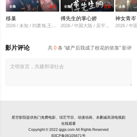
3.0
5.0
全集
全集
全集
移巢
傅先生的掌心娇
神女青岑
2026 / 未知 / 刘萧旭,王格格
2026 / 中国大陆 / 吴宇航＆郑千亦
2026 /
影片评论
共
0
条 “破产后我成了校花的依靠” 影评
星空影院
提供热门免费电影、综艺节目、动漫动画、未删减高清电视剧
在线观看
Copyright © 2022 qjgjx.com All Rights Reserved
皖ICP备06105671号