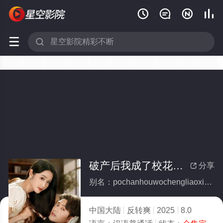






破产后我成了校花的依靠(全集)
分享

别名：pochanhouwochengliaoxiaohuadeyikao
中国大陆
反转爽
2025
8.0