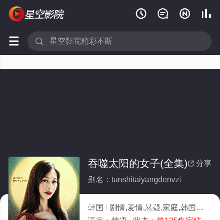






吞噬太阳的女子(全集)
分享

别名：tunshitaiyangdenvzi
韩国
剧情,爱情,悬疑,家庭,韩国
2025