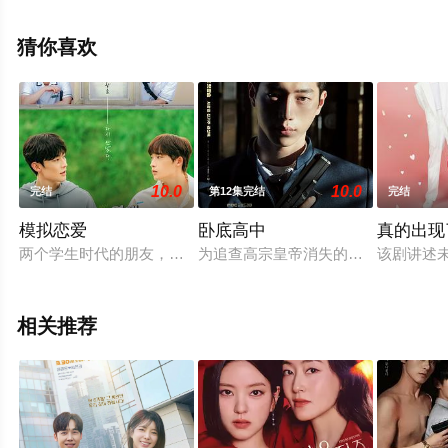
观看高清无删减完整版电视剧全集就上星空电影网，更多
相关信息可移步至豆瓣电视剧、电视猫或剧情网等平台了
猜你喜欢
解。
10.0
10.0
完结
第12集完结
完结
模拟恋爱
卧底高中
真的出现
两个学生时代的朋友，在工作中再次相遇，并一起研制一款恋爱
为追查高宗皇帝消失的金条而伪装成
该剧讲述
相关推荐