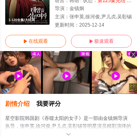
语言：
韩语
状态：
第125集完结
- 免费在线观看
导演：
金镇炯
主演：
张申英,徐河俊,尹儿贞,吴彰锡
1-120全集/大结局
更新时间：
2025-12-14
在线观看
极速观看


剧情介绍
我要评分
星空影院韩国剧《吞噬太阳的女子》是一部由金镇炯导演
执导，张申英,徐河俊,尹儿贞,吴彰锡等明星演员精彩演绎的
韩国电视剧，大结局剧情已揭晓（1-120全集），手机免费
