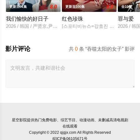
8.0
9.0
更新至91集
更新至100集
全10集
我们愉快的好日子
红色珍珠
罪与爱
2026 / 韩国 / 严贤京,尹仲勋,申正允,尹多英,金惠玉,鲜于在德,
[스포티비뉴스=강효진 기자] 배우 박진
2026 /
影片评论
共
0
条 “吞噬太阳的女子” 影评
星空影院
提供热门免费电影、综艺节目、动漫动画、未删减高清电视剧
在线观看
Copyright © 2022 qjgjx.com All Rights Reserved
皖ICP备06105671号