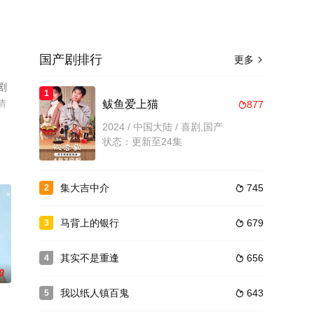
国产剧排行
更多

剧
1
情
鲅鱼爱上猫
877

2024 / 中国大陆 / 喜剧,国产
状态：更新至24集
集大吉中介
745
2

马背上的银行
679
3

其实不是重逢
656
4

0
我以纸人镇百鬼
643
5
