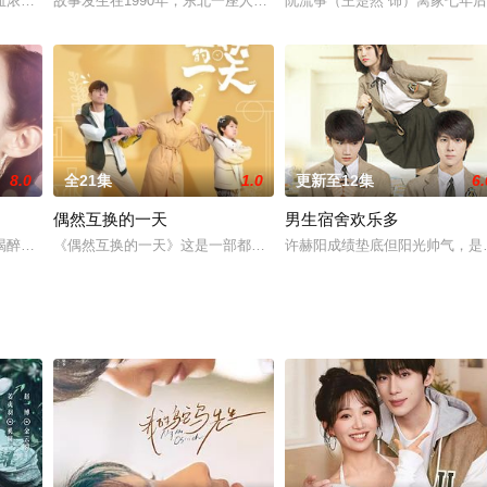
逅为主线，通过一枚串联古今的纱布机齿轮，展现两位跨时代的年轻人在守护工业
血浓于水的平民亲情史诗。讲述的是七十年代初期，生长在林区三个出身不同、
故事发生在1990年，东北一座人口两万人的小城市——双鱼河，双
阮流筝（王楚然 饰）离家七年
8.0
全21集
1.0
更新至12集
6.
偶然互换的一天
男生宿舍欢乐多
 饰）在单身三年后突然宣布恋 爱，他的新女友章小强（黎一萱 饰）实际上是
喝醉后不小心走错了房间，意外认识了影帝欧天擎。 一个总裁影帝，一个十八
《偶然互换的一天》这是一部都市青春爱情题材剧，主要是讲述了 科
许赫阳成绩垫底但阳光帅气，是