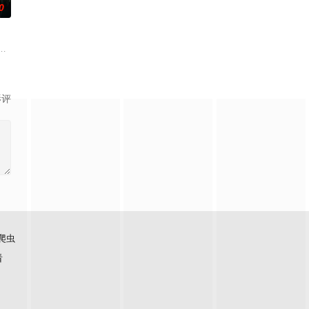
0
还听见自
与女探长穆英搭档，侦破阎王娶亲、五鬼运
科三元及第入翰林院的奇女子。十年前的她被他从死人堆里救出来，蓬头垢面口
顾炎女儿奴的属性，请求老炮儿顾炎带自己用程序员身份卧底电诈集团以求查
影评
爬虫
看