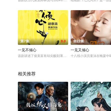
该剧以当代策划师林悦与1914年大生纱厂学徒苏然的跨时空邂
电视剧《七九河开》是一部
第7集
9.0
全22集
一见不倾心
一见又倾心
该剧讲述了俊美富有却尖酸刻薄的西餐厅老板杨敬一（张哲瀚疯子
十八线小演员童沫在晚宴中
相关推荐