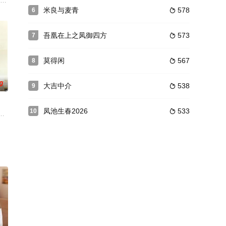
遗产中
性格各异的青年曲折的成长经历。剧情中，通过
鱼河恶性事件频发，而这些案件的线索竟皆与暖瓶厂保卫科职工商全亮（范伟 饰
后回到了自己生长的城市，成为北雅医院神经外科的一名进修医生。为了能留在
米良与麦青
578
6

吾凰在上之凤御四方
573
7

莫得闲
567
8

0
大吉中介
538
9

凤池生春2026
533
10

因家事
线小演员，两人很快陷入爱河，并悄悄领证结婚
技霸总薄修沉和天才萌宝梁小译因一场意外互换灵魂，翻车不断的三人同居生
篮球队队长。而周雪菲成绩优异，经常帮老师收作业，抓纪律。两人不仅成绩