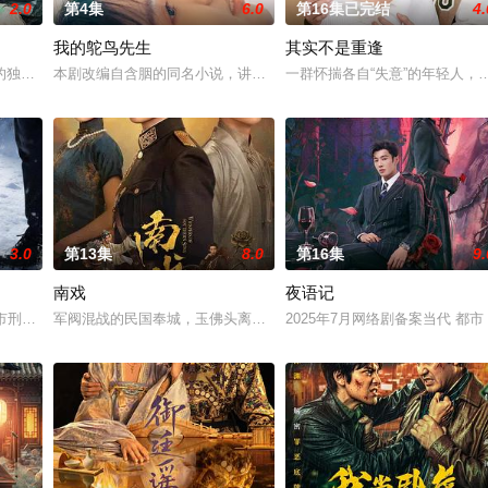
2.0
第4集
6.0
第16集已完结
4.
我的鸵鸟先生
其实不是重逢
具流血的新娘纸人卷入了一场跨越十年的惊天阴谋。这纸人身上，竟贴着父亲消
的独家连载漫画《吾凰在上》。现代少女奚圆（姜贞羽 饰）因意外踏入玄机界
本剧改编自含胭的同名小说，讲述了邻家女孩庞倩（苏晓彤 饰）与童
一群怀揣各自“失意”的年轻人
3.0
第13集
8.0
第16集
9.
南戏
夜语记
惨遭满门流放，楚父以死鸣冤。楚家大小姐楚梓鸢带着滔天恨意，在屠刀落地的
河市刑侦支队在无普及监控、无DNA鉴定技术的支持下，通过摸排、勘查等传统
军阀混战的民国奉城，玉佛头离奇失窃，戏班主横尸戏台，将冷血少
2025年7月网络剧备案当代 都