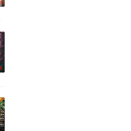
0
失前的绝命
，继而卷入虎云国内乱的漩涡，身陷重重危机，
年时因一场意外落下身体残缺的少年顾铭夕（何洛洛 饰）的成长印记与深深联
，在沿海小城南安相遇相知，他们决心各展所长创办旅行社。他们以当地的特色
0
瞬间，灵
刑侦手段，接连破获数起重案要案的艰难过程
帅许又安与昆曲名伶荣筱楠推向不死不休的对立绝境。而他们不知，对方正是自
市 海南越酷文化传媒有限公司