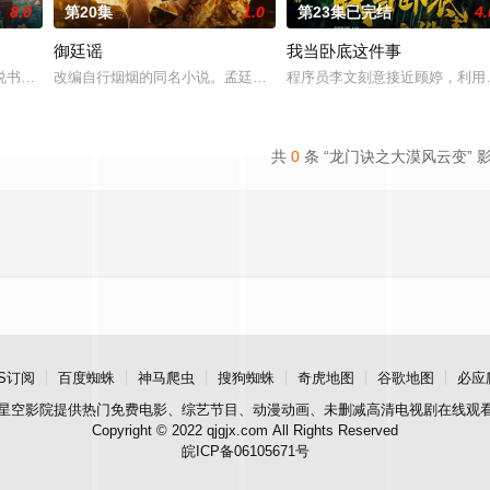
8.0
第20集
1.0
第23集已完结
4.
御廷谣
我当卧底这件事
“江逾白，我喜欢你，哲学和生物学意义上的喜欢。”那个夜晚，他脸颊微热，
书班子，偶遇“白天人住屋，晚上鬼占房”的阴阳宅，江淮被掳走配“阴婚”。他
改编自行烟烟的同名小说。孟廷辉，大平王朝有史以来个以女子进士
程序员李文刻意接近顾婷，利用
共
0
条 “龙门诀之大漠风云变” 
S订阅
百度蜘蛛
神马爬虫
搜狗蜘蛛
奇虎地图
谷歌地图
必应
星空影院
提供热门免费电影、综艺节目、动漫动画、未删减高清电视剧在线观
Copyright © 2022 qjgjx.com All Rights Reserved
皖ICP备06105671号