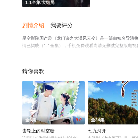
1-1全集/大结局
剧情介绍
我要评分
星空影院国产剧《龙门诀之大漠风云变》是一部由知名导演执
情已揭晓（1-1全集），手机免费观看高清无删减完整版电
网等平台了解。
猜你喜欢
全8集
9.0
全34集
齿轮上的时空糖
七九河开