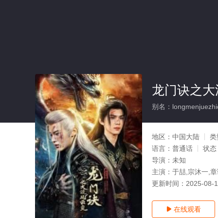
龙门诀之大
别名：longmenjuezhid
地区：
中国大陆
类
语言：
普通话
状态
导演：
未知
主演：
于喆,宗沐一,
更新时间：
2025-08-
在线观看
