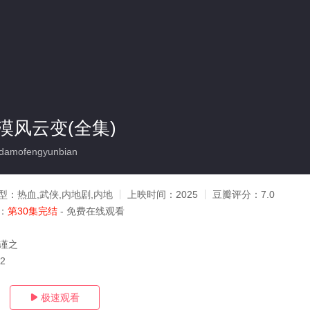
漠风云变(全集)
amofengyunbian
型：
热血,武侠,内地剧,内地
上映时间：
2025
豆瓣评分：
7.0
：
第30集完结
- 免费在线观看
章谨之
12
极速观看
