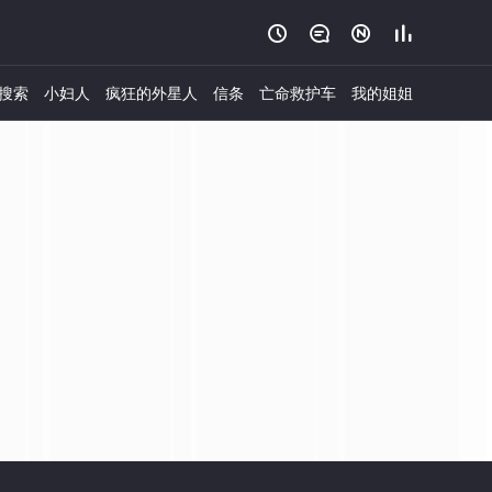




搜索
小妇人
疯狂的外星人
信条
亡命救护车
我的姐姐