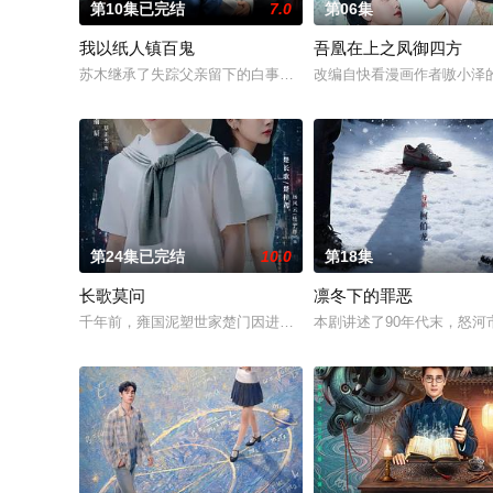
第10集已完结
7.0
第06集
我以纸人镇百鬼
吾凰在上之凤御四方
苏木继承了失踪父亲留下的白事馆，本想低调扎纸维生，却因一
改编自快看漫画作者嗷小泽
第24集已完结
10.0
第18集
长歌莫问
凛冬下的罪恶
千年前，雍国泥塑世家楚门因进贡的“十二生肖”离奇流血炸裂，
本剧讲述了90年代末，怒