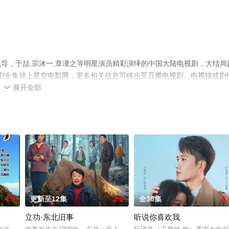
导，于喆,宗沐一,章谨之等明星演员精彩演绎的中国大陆电视剧，大结局
视剧全集就上星空电影网，更多相关信息可移步至豆瓣电视剧、电视猫或剧
展开全部

4.0
更新至12集
2.0
全36集
5.
立功·东北旧事
听说你喜欢我