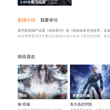
1-60全集/大结局
剧情介绍
我要评分
星空影院国产动漫《武碎星河》是一部由知名导演执导，众多
机免费观看高清无删减完整版动漫全集就上星空电影网，更
猜你喜欢
完结
7.0
更新至05集
镜·双城
东大高武学院