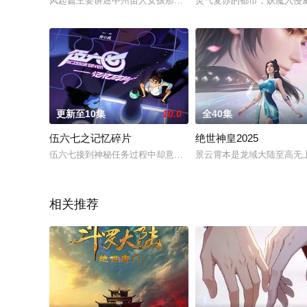
风起篇主要讲述中州苗人女孩那笙初入云荒雪岭，机缘巧合下邂
灵气复苏的都市，妖魔入侵
更新至10集
10.0
全40集
伍六七之记忆碎片
绝世神皇2025
伍六七接到神秘任务过程中却意外丧失记忆，为了唤醒记忆，伍
景云霄本是龙域大陆至高无
相关推荐