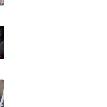
0
令他震惊的是，游戏中强大无比的魔王苏夜不知
人朋友们，他们在日常琐事中脑洞大开，以充满趣味的方式应对生活琐事或难题
下一秒竟然血流成河……明明是爱民如子的君王下一秒竟然变成嗜血凶兽……“
0
，他困于初
“风轮”也会以声优的身份参加，成为本季的
治从集万千宠爱于一身的&quo
伐罗天，剑斩诛邪永定乾坤，万道争锋吾为主率!