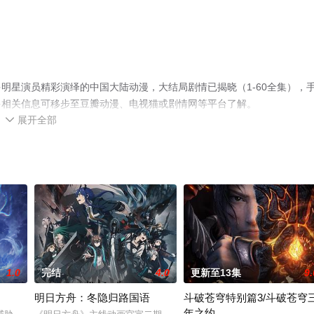
明星演员精彩演绎的中国大陆动漫，大结局剧情已揭晓（1-60全集），
多相关信息可移步至豆瓣动漫、电视猫或剧情网等平台了解。
展开全部

1.0
完结
4.0
更新至13集
9.
明日方舟：冬隐归路国语
斗破苍穹特别篇3/斗破苍穹
年之约