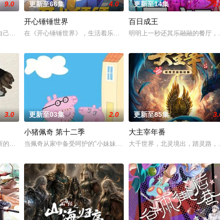
9.0
更新至66集
4.0
更新至14集
2.
开心锤锤世界
百日成王
画正式启动！
自己精心打造的数字世界时，他原本以为能在这片熟悉的地方游刃有余。然而，
在《开心锤锤世界》，生活着乐观善良的少年锤锤和他性格各异的家
明明上一秒还其乐融融的餐厅，
3.0
更新至03集
2.0
更新至85集
3.
小猪佩奇 第十二季
大主宰年番
中觉醒绑定逆天系统，靠水系启灵死里逃生，立誓肃清世间妖邪。十年蛰伏苦修
新的恐怖演出，充满了令人脊背发凉的故事。负责演唱片尾主题曲的二人歌谣组合
当佩奇从家中备受呵护的"小妹妹"一跃成为肩负责任的"大姐姐"，而乔
大千世界，北灵境出，踏灵路，