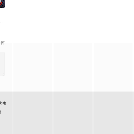
0
妙仙语的
高丽使者之子金富轼与金富辙合二为一，女扮男
滋生侵蚀神魂、扰乱秩序的暗紫色暗力；天地遴选十二山海神兽为十二秩序祀神
谷雨街后巷。 无论城市的角落，还是繁星坠落的荒漠， 穿过现实的迷宫，欢迎
影评
爬虫
看