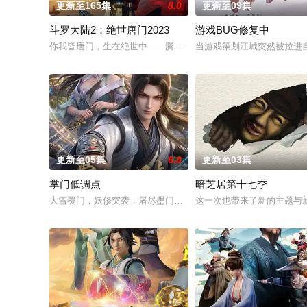
更新至165集
8.0
更新至09集
斗罗大陆2：绝世唐门2023
游戏BUG修复中
你我皆唐门，生在绝世中——腾讯视频《斗罗大陆绝世唐门》动
当游戏策划江城突然被拉进
更新至05集
6.0
更新至03集
掌门低调点
暗芝居第十七季
大雪覆门，妖修突袭，屠尽墨门，少年路朝歌痛失至亲，绝境之
这一次也带来了新的主题与