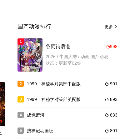
国产动漫排行
更多

手
1
谷雨街后巷
998

2026 / 中国大陆 / 动画,国产动漫
状态：更新至02集
1999！神秘学对策部中配版
901
2

1999！神秘学对策部英配版
893
3

成也萧河
833
4

0
搜神记动画版
801
5

三