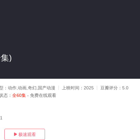
集)
型：
动作,动画,奇幻,国产动漫
上映时间：
2025
豆瓣评分：
5.0
状态：
全60集
- 免费在线观看
01
极速观看
