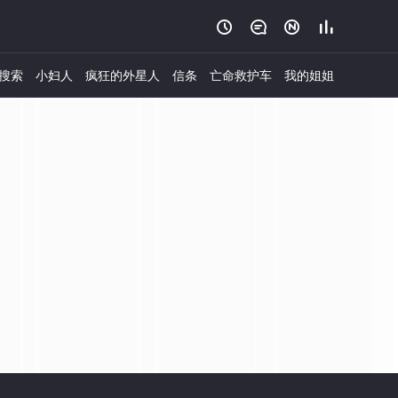




搜索
小妇人
疯狂的外星人
信条
亡命救护车
我的姐姐