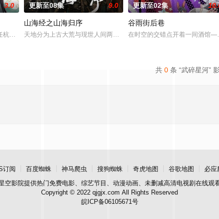
3.0
更新至08集
9.0
更新至02集
10.
山海经之山海归序
谷雨街后巷
，在天运大陆南云帝国有名的“废物牧云”身上觉醒。牧云初醒，就受到了学生
任杭州，与老友佛印（一心想将苏东坡渡入佛门）、辽国女粉丝耶律云（原型为
天地分为上古大荒与现世人间两界，由太极壁垒相隔，域外虚无异境
在时空的交错点开着一间酒馆——
共
0
条 “武碎星河” 
S订阅
百度蜘蛛
神马爬虫
搜狗蜘蛛
奇虎地图
谷歌地图
必应
星空影院
提供热门免费电影、综艺节目、动漫动画、未删减高清电视剧在线观
Copyright © 2022 qjgjx.com All Rights Reserved
皖ICP备06105671号