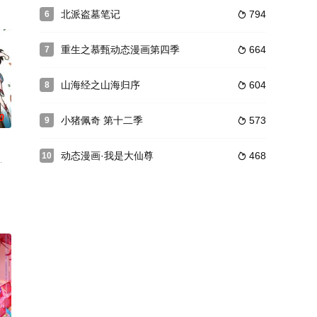
也露出了冰
万物生的传承人。秦雨加入东大高武学院后逐渐
北派盗墓笔记
794
6

贸然退婚，倍感耻辱的萧炎遂与纳兰嫣然定下三年之约。为了这个约定，萧炎
重生之慕甄动态漫画第四季
664
7

山海经之山海归序
604
8

0
小猪佩奇 第十二季
573
9

动态漫画·我是大仙尊
468
10

面。
年。利用前世记忆，景云霄帮助景家解决了黑龙
文青,刘三木,天然的M狼,贺文潇,路扬,朱婧,星潮,刘晴,江月,柳知萧,关帅,张星涵,老森