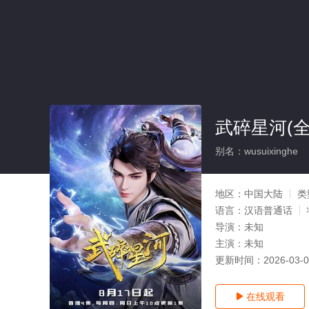
武碎星河(全
别名：wusuixinghe
地区：
中国大陆
类
语言：
汉语普通话
导演：
未知
主演：
未知
更新时间：
2026-03-
在线观看
