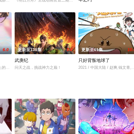
逅了两位云荒大陆的风云人物——苏摩和真岚，两人与白之一族郡主白璎的往事
威胁来袭，天生废灵根的少年秦雨体内意外觉醒神力，被选中成为神秘至强功法
《明日方舟》主线动画官宣二期制作决定！副标题为 冬隐归路。
三年前，云岚宗少宗主纳兰嫣然
6.0
更新至138集
3.0
更新至61集
10.
武庚纪
只好背叛地球了
六七去到过往记忆发生的地方见到记忆相关的人，其身世之谜也随之逐渐浮出水
上的轮回大帝，遭受他人暗算时，施展五转轮回决重生成为红叶镇景家的一名少
问天之战，挑战神力之巅！
2021 / 中国大陆 / 赵爽,钱