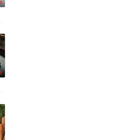
0
展现多样爱情的可能性。 他爱她，他爱他，她爱她。 是兄弟，是姐妹，是情敌
0
究竟
女齐聚新学校。他们将带着各自复杂的过去在海边展开共同生活，不仅直面碰撞
星主厨与尚未被发掘的料理高手！在美食与料理节目泛滥的时代，2026 年，