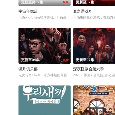
更新至第02集
6.0
更新至07集
宇宙年糕店
血之游戏X
《Biong Biong地球游戏厅》衍生综艺
一场极限生存游戏，在脑力
更新至04集
9.0
更新至07集
谋杀俱乐部
深夜怪谈会第六季
电竞传奇Faker、东方神起的最强昌珉、TXT的杋圭等神级阵
2025 / 韩国 / 金九拉,金淑