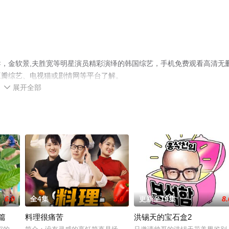
，金软景,夫胜宽等明星演员精彩演绎的韩国综艺，手机免费观看高清无
豆瓣综艺、电视猫或剧情网等平台了解。
展开全部

6.0
全4集
3.0
更新至19集
8.
篇
料理很痛苦
洪锡天的宝石盒2