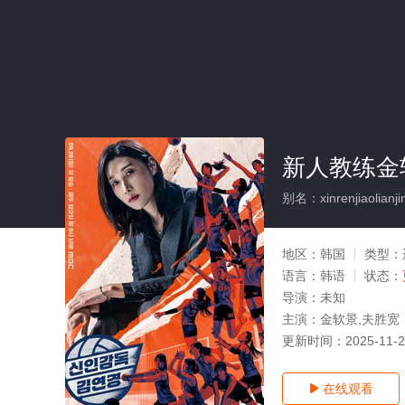
新人教练金
别名：xinrenjiaolianjin
地区：
韩国
类型：
语言：
韩语
状态：
导演：
未知
主演：
金软景,夫胜宽
更新时间：
2025-11-
在线观看
