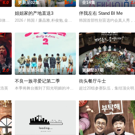
6.0
更新至02集
10.0
全14集
1.
姐姐家的产地直送3
伴我左右 Stand BI Me
和体力最强的玩家之间回归团战。
2026 / 韩国 / 廉晶雅,朴俊勉,金珍荣
韩国首部性别盲选约会真人秀，
2.0
更新至第04集
7.0
更新至07期
6.
不良一族寻爱记第二季
街头餐厅斗士
容破天荒集结，同场大玩推理游戏！面对真真假假的线索和无处不在的心理博弈，
,金浩英
本季将舞台搬到了阳光明媚的冲绳，来自日本各地的暴走族与不良男
超过20组参赛队伍，集结顶尖明