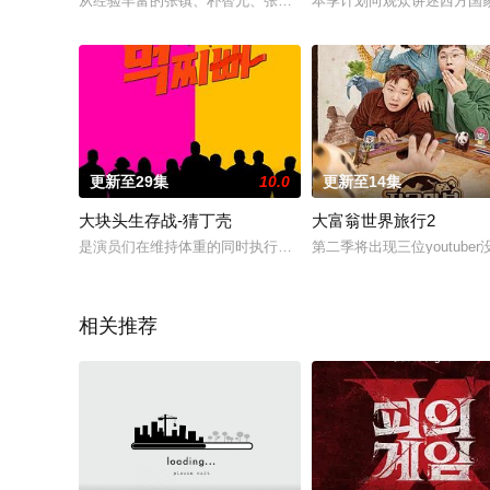
从经验丰富的张镇、朴智允、张东民到新人Key、朱贤英、安宥
本季计划向观众讲述西方国
更新至29集
10.0
更新至14集
大块头生存战-猜丁壳
大富翁世界旅行2
是演员们在维持体重的同时执行各种任务的节目。主持人徐章勋、Pungj
第二季将出现三位youtube
相关推荐