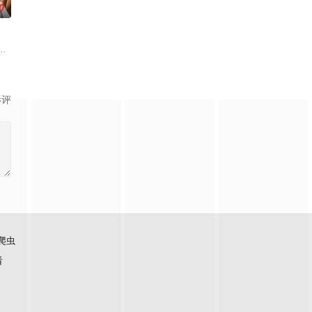
0
故事？孩子
个男人横冲直撞背包旅行的旅行综艺
的版块，是韩国著名主持人刘在石自“家族诞生”第一季结束后时隔五个月接
和自己家里的冰箱一起到节目现场，六位厨师直接使用冰箱里的原材料，用最常
影评
爬虫
看