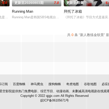
9.0
更新至20260803期
7.0
更新至82集
6.
Running Man
拜托了冰箱
孩子之间的问题。你对孩子了解多少？今天孩子和谁见面了，又发生了什么样的
也是该台Happy Sunday的长寿环节之一。标榜真实野生道路真人秀，描绘6
Running Man是韩国SBS电视台周末娱乐节目《星期天真好》新
《拜托了冰箱》节目方式是嘉宾
共
0
条 “新人教练金软景” 
S订阅
百度蜘蛛
神马爬虫
搜狗蜘蛛
奇虎地图
谷歌地图
必应
星空影院
提供热门免费电影、综艺节目、动漫动画、未删减高清电视剧在线观
Copyright © 2022 qjgjx.com All Rights Reserved
皖ICP备06105671号