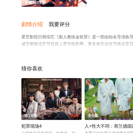
更新至09集
剧情介绍
我要评分
星空影院日韩综艺《新人教练金软景》是一部由知名导演执导
减完整版综艺节目就上星空电影网，更多相关信息可移步至
猜你喜欢
全10集
10.0
全6集
犯罪现场4
人+性大不同：荷兰德国