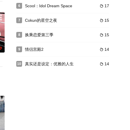
“犯罪
手寻找新的创意！四位风格迥异的大厨将展开一场艰苦卓绝的团队挑战！
脱口秀
Scool：Idol Dream Space
17
6

Cokun的星空之夜
15
7

换乘恋爱第三季
15
8

0
情侣宫殿2
14
9

真实还是设定：优雅的人生
14
10

第一个露营地！为可以尽情享受野营定式的新手野营而准备的最佳野营场所
脱恐惧，超越极限，伸出拳头！包含血汗泪的拳击冠军挑战记。