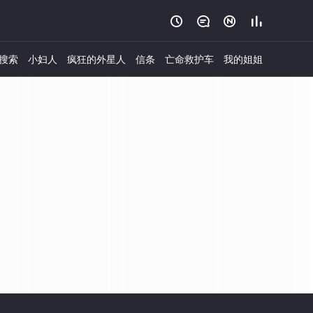




搜索
小妇人
疯狂的外星人
信条
亡命救护车
我的姐姐