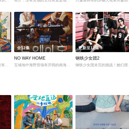
真。一款角色扮演悬疑游戏，参与者成为嫌疑人和侦探，在规模更大、全新回归的
家的故事，尤其是荷兰和德国的故事
简介：没有灵感的烹饪简直是场悲剧！“节目”大厨和“真正”的大厨联
只邀请帅哥的洪锡天花美男鉴别
6.0
全12集
2.0
更新至12集
4.
NO WAY HOME
钢铁少女团2
a、Youtuber罗善旭、gagwoman朴娜莱、申基露、李国主、
r没有去过的旅行地。
宝城地中海野营场有开阔的南海风景的地方！No Way Home的
钢铁少女团未完的挑战！她们摆