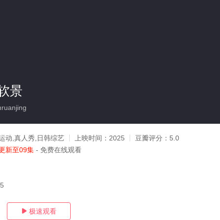
软景
ruanjing
运动,真人秀,日韩综艺
上映时间：
2025
豆瓣评分：
5.0
更新至09集
- 免费在线观看
25
极速观看
