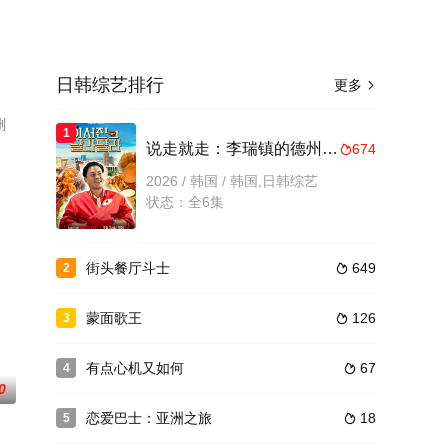
日韩综艺排行
更多

删
1
说走就走：李瑞镇的德州德州
674

2026 / 韩国 / 韩国,日韩综艺
状态：全6集
街头餐厅斗士
649
2

蒙面歌王
126
3

有点心机又如何
67
4

0
恋爱巴士：亚洲之旅
18
5
