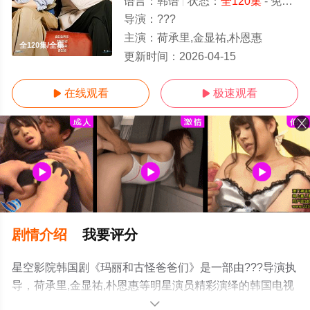
语言：
韩语
状态：
全120集
- 免费在线观看
导演：
???
主演：
荷承里,金显祐,朴恩惠
全120集/全集
更新时间：
2026-04-15
在线观看
极速观看


剧情介绍
我要评分
星空影院韩国剧《玛丽和古怪爸爸们》是一部由???导演执
导，荷承里,金显祐,朴恩惠等明星演员精彩演绎的韩国电视
剧，大结局剧情已揭晓（全120集），手机免费观看高清无
