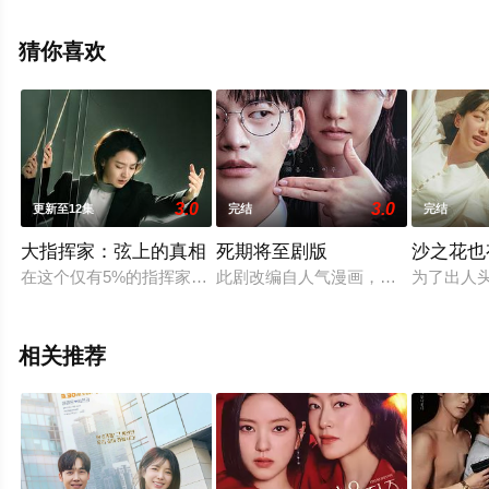
删减完整版电视剧全集就上星空电影网，更多相关信息可
移步至豆瓣电视剧、电视猫或剧情网等平台了解。
猜你喜欢
3.0
3.0
更新至12集
完结
完结
大指挥家：弦上的真相
死期将至剧版
沙之花也
在这个仅有5%的指挥家是女性的世界里，车世音大师脱颖而出
此剧改编自人气漫画，由《再次十八
为了出人
相关推荐