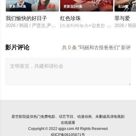
8.0
9.0
更新至91集
更新至100集
全10集
我们愉快的好日子
红色珍珠
罪与爱
2026 / 韩国 / 严贤京,尹仲勋,申正允,尹多英,金惠玉,鲜于在德,
[스포티비뉴스=강효진 기자] 배우 박진
2026 /
影片评论
共
0
条 “玛丽和古怪爸爸们” 影评
星空影院
提供热门免费电影、综艺节目、动漫动画、未删减高清电视剧
在线观看
Copyright © 2022 qjgjx.com All Rights Reserved
皖ICP备06105671号