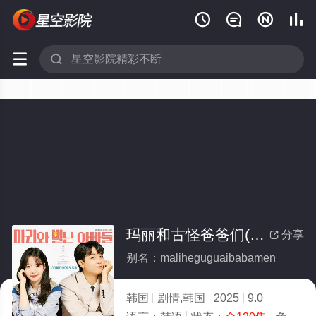






玛丽和古怪爸爸们(全集)
分享

别名：maliheguguaibabamen
韩国
剧情,韩国
2025
9.0