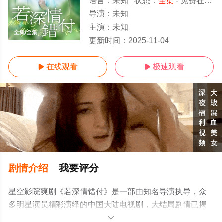
语言：
未知
状态：
全集
- 免费在线观看
导演：
未知
主演：
未知
全集/全集
更新时间：
2025-11-04
在线观看
极速观看


剧情介绍
我要评分
星空影院爽剧《若深情错付》是一部由知名导演执导，众
多明星演员精彩演绎的中国大陆电视剧，大结局剧情已揭
晓（全集），手机免费观看高清无删减完整版电视剧全集
