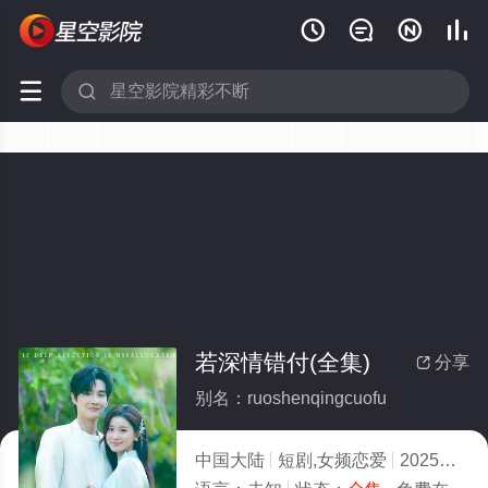






若深情错付(全集)
分享

别名：ruoshenqingcuofu
中国大陆
短剧,女频恋爱
2025
5.0