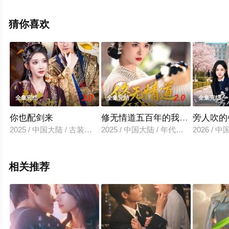
就上星空电影网，更多相关信息可移步至豆瓣电视剧、电
视猫或剧情网等平台了解。
猜你喜欢
1.0
2.0
全集完结
全集完结
全集完结
你也配剑来
修无情道五百年的我下山了
旁人吹的
2025 / 中国大陆 / 古装仙侠
2025 / 中国大陆 / 年代穿越
2026 /
相关推荐