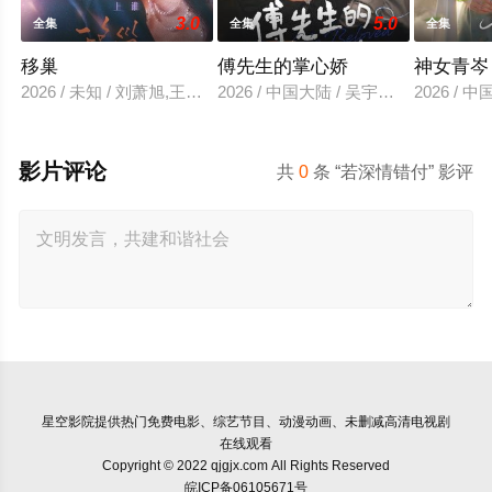
3.0
5.0
全集
全集
全集
移巢
傅先生的掌心娇
神女青岑
2026 / 未知 / 刘萧旭,王格格
2026 / 中国大陆 / 吴宇航＆郑千亦
2026 /
影片评论
共
0
条 “若深情错付” 影评
星空影院
提供热门免费电影、综艺节目、动漫动画、未删减高清电视剧
在线观看
Copyright © 2022 qjgjx.com All Rights Reserved
皖ICP备06105671号