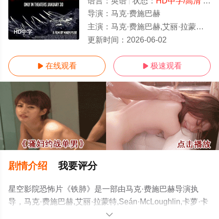
语言：
英语
状态：
HD中字/高清
- 免费在线观看
导演：
马克·费施巴赫
主演：
马克·费施巴赫,艾丽·拉蒙特,Seán·McLoughlin,卡萝·卡普兰,Isaac·McKee,Kazuk
HD中字
更新时间：
2026-06-02
在线观看
极速观看


剧情介绍
我要评分
星空影院恐怖片《铁肺》是一部由马克·费施巴赫导演执
导，马克·费施巴赫,艾丽·拉蒙特,Seán·McLoughlin,卡萝·卡
普兰,Isaac·McKee,Kazuki·Jalal等明星演员精彩演绎的美国
