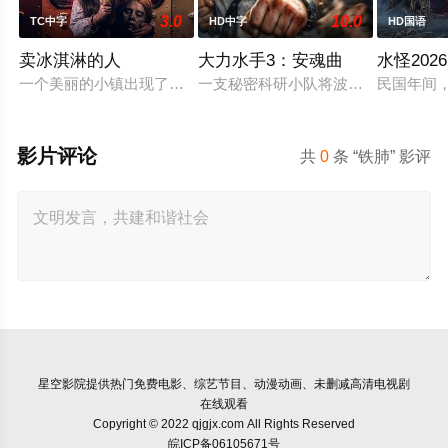
3.0
10.0
TC中字
HD中字
HD国语
卖冰淇淋的人
大力水手3：安魂曲
水怪2026
一个美丽的小镇出现了一位神秘的冰淇淋小贩，他所供应的美味
一支秘密科研小队将波派囚禁在地下
民国年间
影片评论
共
0
条 “铁肺” 影评
星空影院
提供热门免费电影、综艺节目、动漫动画、未删减高清电视剧
在线观看
Copyright © 2022 qjgjx.com All Rights Reserved
皖ICP备06105671号