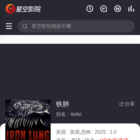






铁肺
分享

别名：tiefei
美国
美国,恐怖
2025
1.0