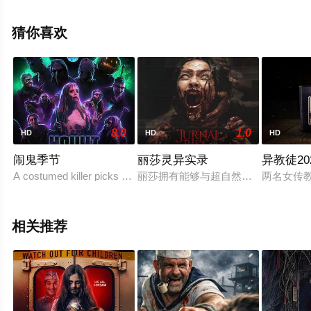
电影，手机免费观看高清无删减完整版电影大全就上星空
电影网，更多相关信息可移步至豆瓣电影、电视猫或剧情
猜你喜欢
网等平台了解。
8.0
1.0
HD
HD
HD
闹鬼季节
丽莎灵异实录
异教徒20
A costumed killer picks off cast members of a Halloween haunt at
丽莎拥有能够与超自然生物交流的超
两名女传
相关推荐