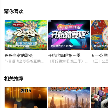
信息可移步至豆瓣综艺、电视猫或剧情网等平台了解。
猜你喜欢
3.0
2.0
更新至20260504期
更新至20251112期
更新至2025
爸爸当家的聚会
开始跳舞吧第三季
五十公里
节目邀请全职爸爸互助会的老家庭们齐聚长沙，开展爸爸当家述
《开始跳舞吧 第三季》聚焦青少年
《五十公
相关推荐