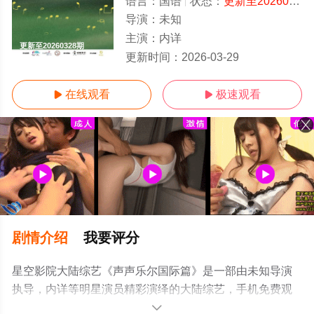
语言：
国语
状态：
更新至20260328期
导演：
未知
主演：
内详
更新至20260328期
更新时间：
2026-03-29
在线观看
极速观看


剧情介绍
我要评分
星空影院大陆综艺《声声乐尔国际篇》是一部由未知导演
执导，内详等明星演员精彩演绎的大陆综艺，手机免费观
看高清无删减完整版综艺节目就上星空电影网，更多相关
