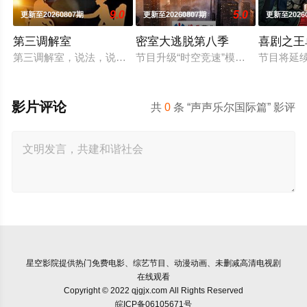
9.0
5.0
更新至20260807期
更新至20260807期
更新至2026
第三调解室
密室大逃脱第八季
喜剧之王
第三调解室，说法，说理，说亲情。第三调解室是国内第一档具
节目升级“时空竞速”模式，每位成员
节目将延
影片评论
共
0
条 “声声乐尔国际篇” 影评
星空影院
提供热门免费电影、综艺节目、动漫动画、未删减高清电视剧
在线观看
Copyright © 2022 qjgjx.com All Rights Reserved
皖ICP备06105671号