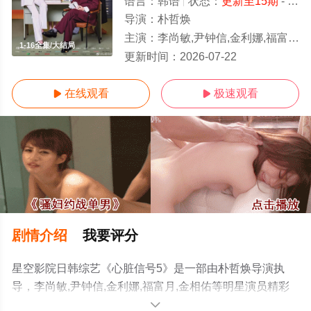
语言：
韩语
状态：
更新至15期
- 免费在线观看
导演：
朴哲焕
主演：
李尚敏,尹钟信,金利娜,福富月,金相佑
1-16全集/大结局
更新时间：
2026-07-22
在线观看
极速观看


剧情介绍
我要评分
星空影院日韩综艺《心脏信号5》是一部由朴哲焕导演执
导，李尚敏,尹钟信,金利娜,福富月,金相佑等明星演员精彩
演绎的韩国综艺，大结局剧情已揭晓（1-16全集），手机
