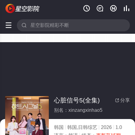






心脏信号5(全集)
分享

别名：xinzangxinhao5
韩国
韩国,日韩综艺
2026
1.0