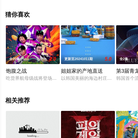
免费观看高清无删减完整版综艺节目就上星空电影网，更
多相关信息可移步至豆瓣综艺、电视猫或剧情网等平台了
猜你喜欢
解。
2.0
5.0
全20集
更新至20241011期
全2集
饱腹之战
姐姐家的产地直送
第3届青
吃货界航母级战将登场！六位名人展开卡路里的爆笑对决，Super 
以韩国美丽的海边村庄为背景的新综
韩国首个流媒体
相关推荐