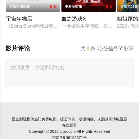
6.0
6.0
更新至第02集
更新至07集
更新至02集
宇宙年糕店
血之游戏X
姐姐家的
《Biong Biong地球游戏厅》衍生综艺
一场极限生存游戏，在脑力和体力最
2026 / 
影片评论
共
0
条 “心脏信号5” 影评
星空影院
提供热门免费电影、综艺节目、动漫动画、未删减高清电视剧
在线观看
Copyright © 2022 qjgjx.com All Rights Reserved
皖ICP备06105671号