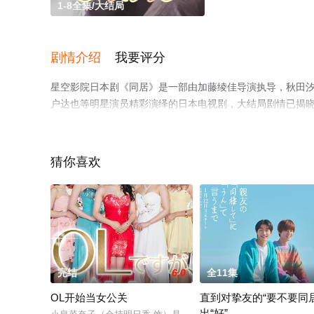
1-8全集/大结局
剧情介绍
我要评分
星空影院日本剧《同居》是一部由加藤绫佳导演执导，秋田汐梨,
户达也等明星演员精彩演绎的日本电视剧，大结局剧情已揭晓
网，更多相关信息可移步至豆瓣电视剧、电视猫或剧情网等
猜你喜欢
完结
6.0
全11集
OL开始当女公关
直到对挚友的“要不要同居
出“好”