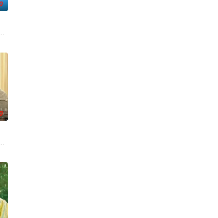
0
在公寓里
事。 身为料理讲师的泽田多树，对料理毫无
辈律师及所长律师一同拾起委托人“无法说出口的声音”，揭开被隐藏的真相。
的影响，自幼便是坚定的推理迷。如今外祖父身患路易体痴呆症，常常能看到
0
对不
吵架时，他与搬来隔壁的白石美子相遇，日常生
在一天结束时把酒喝得最美味”这一人生信条，展开的日常奋斗。她将工作以外的
处于上下级关系的文原一良与东庆伊为中心，讲述这两个笨拙之人寻觅属于自