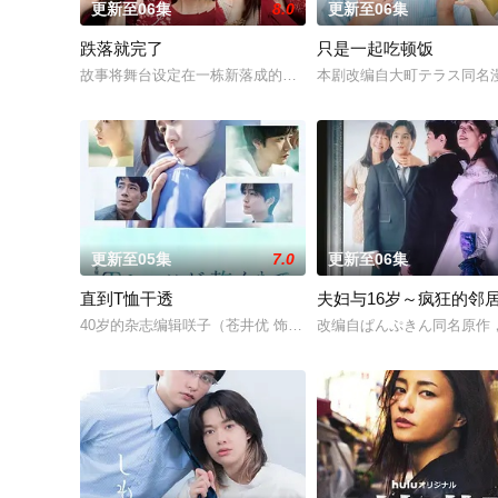
更新至06集
8.0
更新至06集
跌落就完了
只是一起吃顿饭
故事将舞台设定在一栋新落成的豪华高级公寓中。主人公月岛明日
本剧改编自大町テラス同名
更新至05集
7.0
更新至06集
直到T恤干透
夫妇与16岁～疯狂的邻
40岁的杂志编辑咲子（苍井优 饰）原本深信自己拥有美满的婚姻
改编自ぱんぷきん同名原作