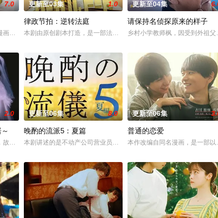
7.0
更新至03集
1.0
更新至04集
6.
律政节拍：逆转法庭
请保持名侦探原来的样子
海（宇垣美里 饰）本以为和丈夫、女儿搬进这里是幸福生活的开始，却没料到
漫画，描绘了过着不满足日常生活的已婚男女以“美味”为契机相互吸引的爱情故
本剧由原创剧本打造，是一部法律剧，讲述患有口吃的新人律师，与前
乡村小学教师枫，因受到外祖父
2.0
更新至06集
8.0
更新至06集
3.
居～
晚酌的流派5：夏篇
普通的恋爱
，但在卷入一场事故后，她意外发现丈夫在每个月“第3个星期五”都有一段完全
，故事以在小公寓里过着新婚生活的公司职员・野村纮为中心展开。在与妻子冴
本剧讲述的是不动产公司营业员伊泽美幸（栗山千明 饰）围绕“如何
本作改编自同名漫画，是一部以