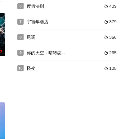
水电费都
司突然解雇开始。失意返家的她，在楼梯上滑倒时被陌生的帅气上班族勤救下
二十面相改编成国际骇客集团，以遭受网路犯罪威胁的现代日本为舞台。
度假法则
409
6

因共同的摄影兴趣而成为挚友，并在大学时期
宇宙年糕店
379
7

尾调
356
8

0
你的天空～晴转恋～
265
9

怪变
105
10

及心爱的女人由美，于是自愿顶替锦山并扛下杀了自己组内老大的罪名，然后服
到了北
友人の奥村（中村ゆうじ）の店を訪ねる。
年功介，意外坠入两段“非典型恋情”的成长故事。在决定只爱动物后，功介对