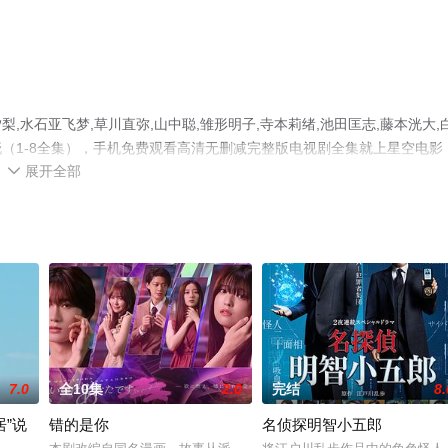
水石亚飞梦,草川直弥,山中聪,雏形明子,寺本莉绪,池田匡志,藤本洸大,
（1-8全集），手机免费观看高清无删减完整版电视剧全集就上星空电影
展开全部
平台了解。

7.0
全10集
2.0
完结
8.
”说
错的是你
名侦探明智小五郎