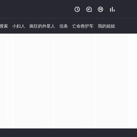




搜索
小妇人
疯狂的外星人
信条
亡命救护车
我的姐姐