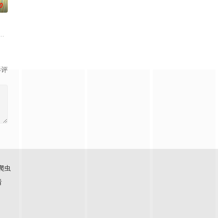
0
也不讲理的
的秘密恋情， 在嫉妒、误解和被发现的恐惧中艰难前行。 他们的爱情始于学校
疲的星野绿（桥本环奈 饰），因诊所突然倒闭而失业。在哥哥的建议下，她来
影评
爬虫
看