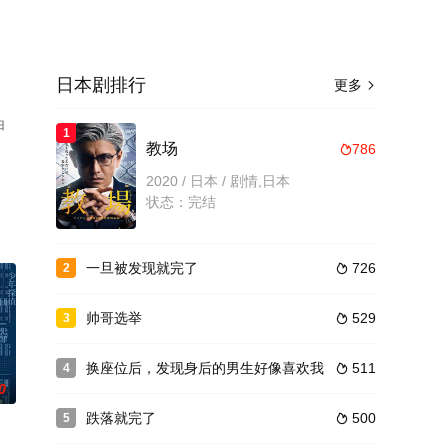
日本剧排行
更多

白
1
教场
786

2020 / 日本 / 剧情,日本
状态：完结
一旦被发现就完了
726
2

帅哥选举
529
3

换座位后，发现身后的男生好像喜欢我
511
4

0
跌落就完了
500
5
