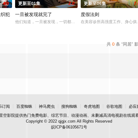
4.0
更新至01集
2.0
更新至06集
7.
组织犯
一旦被发现就完了
度假法则
），以及每天被他使唤来使唤去、身处底层阴角的高明（濑户饰）。即使面对直
他们知道，一旦被发现，一切都会结束。 一对高中情侣努力守护他们
在美容诊所高强度工作、身心俱
,每熊克哉,高良健吾,池内博之,小岛健,凉,藤木直人,奥田瑛二
共
0
条 “同居” 
S订阅
百度蜘蛛
神马爬虫
搜狗蜘蛛
奇虎地图
谷歌地图
必应
星空影院
提供热门免费电影、综艺节目、动漫动画、未删减高清电视剧在线观
Copyright © 2022 qjgjx.com All Rights Reserved
皖ICP备06105671号