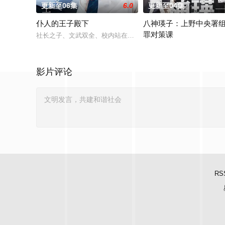
更新至06集
6.0
更新至04集
仆人的王子殿下
八神瑛子：上野中央署
罪对策课
社长之子、文武双全、校内站在金字塔顶端的五藤直也（小川饰
2026 / 日本 / 黑木美沙
影片评论
RS