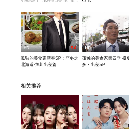
小泉菜奈子（仓持明日香 饰）是在广告公司打工的白领，虽然每
感情不外露的横井凑（吉泽
HD
5.0
HD
孤独的美食家新春SP：严冬之
孤独的美食家第四季 盛
北海道·旭川出差篇
多・出差SP
2016年之初，虽然名义上已经过了春节，但是深冬的严寒仍然让
2014年夏季 テレビ東京
相关推荐