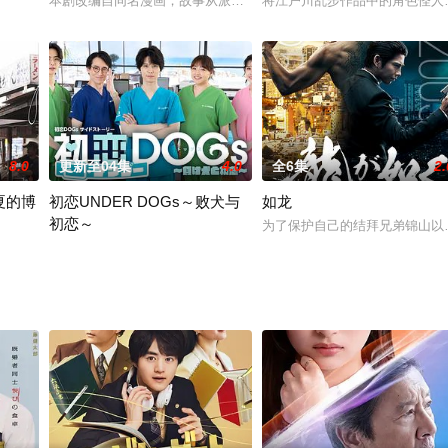
天都将很多心思花在工作上，但菜奈子发现自己的收入实在是太微薄了，甚至连
本剧改编自同名漫画，故事从派遣职员山本莉子（工藤美樱 饰）被公
将江户川乱步作品中的角色怪人
要人 饰），与一切情绪都写在脸上的中乃航（雨宫翔 饰），看似性格相反，却
8.0
更新至04集
4.0
全6集
2.
夏的博
初恋UNDER DOGs～败犬与
如龙
初恋～
为了保护自己的结拜兄弟锦山以
人哆嗦个不停。偏偏在这个时候，我们的井之头五郎大叔（松重丰 饰）出差来
 日剧SP久しぶりの遠方出張、九州は福岡県、博多にやって来た五郎。まずは
该衍生剧讲述了社交能力强、恋爱经验丰富却对人类恋爱感到厌倦的青