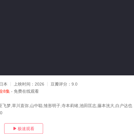
日本
上映时间：
2026
豆瓣评分：
9.0
全8集
- 免费在线观看
亚飞梦,草川直弥,山中聪,雏形明子,寺本莉绪,池田匡志,藤本洸大,白户达也
10
极速观看
