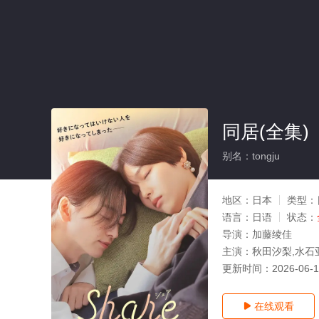
同居(全集)
别名：tongju
地区：
日本
类型：
语言：
日语
状态：
导演：
加藤绫佳
主演：
秋田汐梨,水石
更新时间：
2026-06-
在线观看
