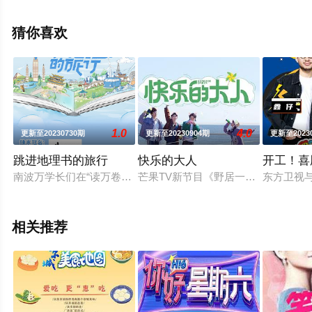
姚弛,颜安,吴俊霆,鹭卓,王晓赟子,余宇涵,马小宇,张郁梓,高
瑞璇,康子奇,王翊恩,杨博睿等明星演员精彩演绎的中国大陆
猜你喜欢
综艺，手机免费观看高清无删减完整版综艺节目就上星空
电影网，更多相关信息可移步至豆瓣综艺、电视猫或剧情
网等平台了解。
1.0
4.0
更新至20230730期
更新至20230904期
更新至2023
跳进地理书的旅行
快乐的大人
开工！喜
南波万学长们在“读万卷书”的同时“行万里路”，实地打卡“地理
芒果TV新节目《野居一家》官宣，由
东方卫视与
相关推荐