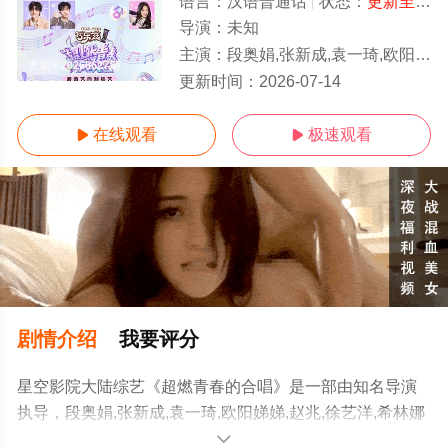
语言：
汉语普通话
状态：
更新至20260627期
导演：
未知
主演：
段奥娟,张新成,袁一琦,欧阳娣娣,赵兆,徐艺洋,希林娜依·高,钟辰乐,代露娃,许馨文,王安宇,张颜齐,谢可寅,
更新至20260627期
更新时间：
2026-07-14
在线观看
极速观看


剧情介绍
我要评分
星空影院大陆综艺《超燃青春的合唱》是一部由知名导演
执导，段奥娟,张新成,袁一琦,欧阳娣娣,赵兆,徐艺洋,希林娜
依·高,钟辰乐,代露娃,许馨文,王安宇,张颜齐,谢可寅,邵子恒,
