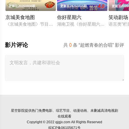
6.0
4.0
更新至20260808期
更新至20260808期
更新至2026
京城美食地图
你好星期六
笑动剧场
《京城美食地图》节目组的美食侦探邀约行业专家和爱吃团网友
湖南卫视《你好星期六》2022年1月
语言类”栏
影片评论
共
0
条 “超燃青春的合唱” 影评
星空影院
提供热门免费电影、综艺节目、动漫动画、未删减高清电视剧
在线观看
Copyright © 2022 qjgjx.com All Rights Reserved
皖ICP备06105671号