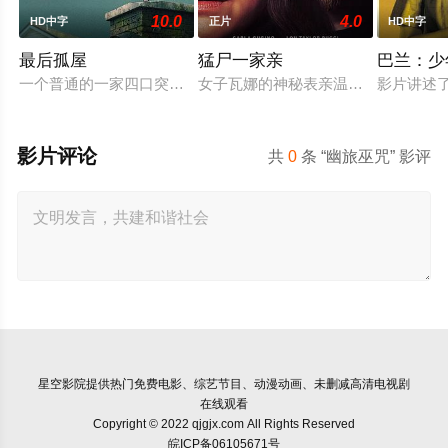
10.0
4.0
HD中字
正片
HD中字
最后孤屋
猛尸一家亲
巴兰：少
一个普通的一家四口突遭诡异变故，被困在自家房屋中超过 100
女子瓦娜的神秘表亲温思罗普突然仓
影片讲述
影片评论
共
0
条 “幽旅巫咒” 影评
星空影院
提供热门免费电影、综艺节目、动漫动画、未删减高清电视剧
在线观看
Copyright © 2022 qjgjx.com All Rights Reserved
皖ICP备06105671号