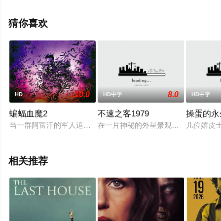
伦丝·奥德
什,Sioux·Carroll,Ezra·Carlisle,Siox·C,Mallory·Adams等明
猜你喜欢
星演员精彩演绎的爱尔兰,美国电影，手机免费观看高清无
删减完整版电影大全就上星空电影网，更多相关信息可移
步至豆瓣电影、电视猫或剧情网等平台了解。
10.0
8.0
HD
HD中字
HD中字
蝙蝠血魔2
不速之客1979
操蛋的永
当一群阿富汗的军人追捕恐怖份子途中 进入了一个迷宫似的洞穴 
在一片神秘的外星景观中，杰西·科
几位嬉皮
相关推荐