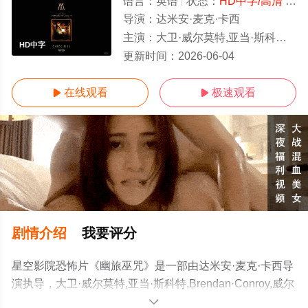
语言：
英语
状态：
HD中字/高清
- 免费在线观看
导演：
达米安·麦克·卡西
主演：
大卫·威尔莫特,亚当·斯科特,Brendan·Conroy,威尔·奥康纳,奥斯丁·阿梅里奥,彼得·库南,迈克尔
HD中字
更新时间：
2026-06-04
在线观看
极速观看


剧情介绍
我要评分
星空影院恐怖片《幽旅巫咒》是一部由达米安·麦克·卡西导
演执导，大卫·威尔莫特,亚当·斯科特,Brendan·Conroy,威尔
·奥康纳,奥斯丁·阿梅里奥,彼得·库南,迈克尔·帕特里克,弗洛
