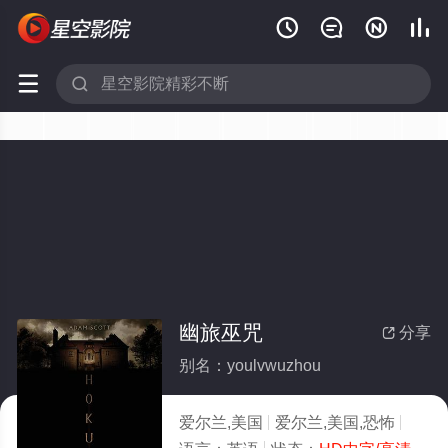






幽旅巫咒
分享

别名：youlvwuzhou
爱尔兰,美国
爱尔兰,美国,恐怖
2026