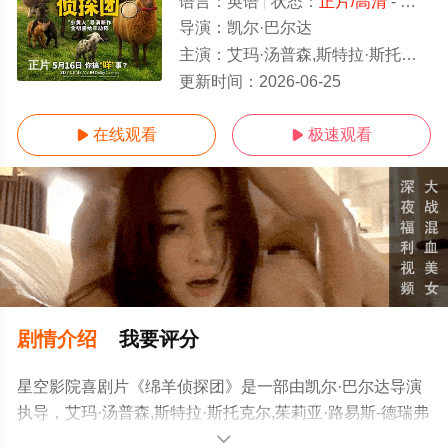
语言：
英语
状态：
正片/高清
- 免费在线观看
导演：
凯尔·巴尔达
主演：
艾玛·汤普森,斯特拉·斯托克尔,茱莉亚·路易斯-德瑞弗斯,雷吉娜·赫尔,休·杰克曼,瑞斯·达比,尼古拉斯·加利
正片
更新时间：
2026-06-25
在线观看
极速观看


剧情介绍
我要评分
星空影院喜剧片《绵羊侦探团》是一部由凯尔·巴尔达导演
执导，艾玛·汤普森,斯特拉·斯托克尔,茱莉亚·路易斯-德瑞弗
斯,雷吉娜·赫尔,休·杰克曼,瑞斯·达比,尼古拉斯·加利齐纳,贝
