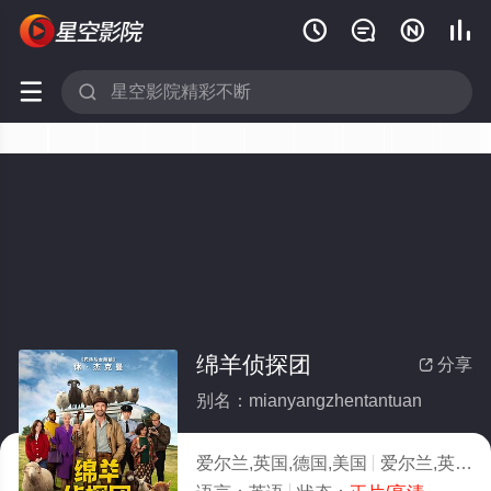






绵羊侦探团
分享

别名：mianyangzhentantuan
爱尔兰,英国,德国,美国
爱尔兰,英国,德国,美国,喜剧