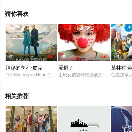
拉·拉姆齐,周洪,克里斯·奥多德,寇布勒·霍尔德布鲁克-史密
斯,曼蒂普·迪伦,帕特里克·斯图尔特,尼可拉斯·博朗,康勒斯·
猜你喜欢
希尔,莫莉·戈登,乔舒亚·希尔,托辛·科尔,乔治·哈等明星演员
精彩演绎的爱尔兰,英国,德国,美国电影，手机免费观看高清
无删减完整版电影大全就上星空电影网，更多相关信息可
移步至豆瓣电影、电视猫或剧情网等平台了解。
9.0
6.0
HD
HD
HD
神秘的亨利·皮克
爱封了
丛林有情
The Mystery of Henri Pick退稿圖書館，館如其名
山城女孩凌玲志愿成为一名空姐，为
住在加拿
相关推荐