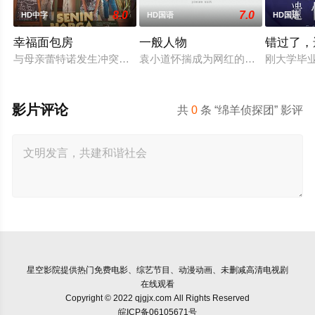
8.0
7.0
HD中字
HD国语
HD国语
幸福面包房
一般人物
错过了，
与母亲蕾特诺发生冲突后，穆蒂亚离家出走，决心证明自己的独
袁小道怀揣成为网红的梦想创作短视频
刚大学毕
影片评论
共
0
条 “绵羊侦探团” 影评
星空影院
提供热门免费电影、综艺节目、动漫动画、未删减高清电视剧
在线观看
Copyright © 2022 qjgjx.com All Rights Reserved
皖ICP备06105671号