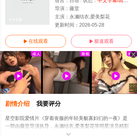
语言：
日语
状态：
中文字幕/高清
- 
导演：
藤堂
主演：
永濑结衣,爱美梨花
中文字幕
更新时间：
2026-05-28
在线观看
极速观看


剧情介绍
我要评分
星空影院爱情片《穿着丧服的年轻美貌寡妇们的一夜》是
一部由藤堂导演执导，永濑结衣,爱美梨花等明星演员精彩
演绎的日本电影，手机免费观看高清无删减完整版电影大
