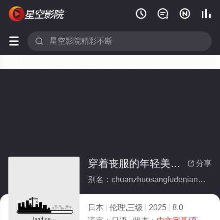






穿着丧服的年轻美貌寡妇们的一夜
分享

别名：chuanzhuosangfudenianqingmeimaoguafumendeyiye
日本
伦理,三级
2025
8.0