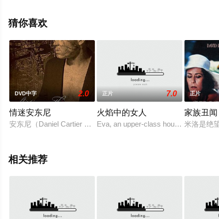
全就上星空电影网，更多相关信息可移步至豆瓣电影、电
视猫或剧情网等平台了解。
猜你喜欢
2.0
7.0
DVD中字
正片
正片
情迷安东尼
火焰中的女人
家族丑闻
安东尼（Daniel Cartier 饰）本是黑道中的一份子，因
Eva, an upper-class housewife, frustr
米洛是绝
相关推荐