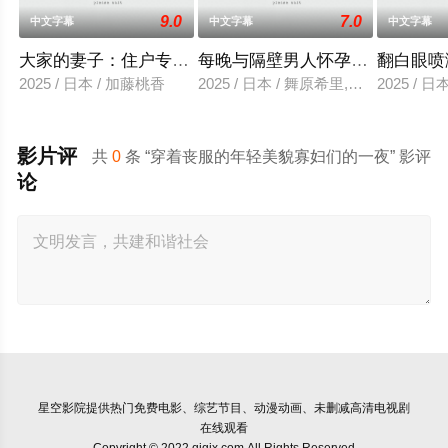
9.0
7.0
中文字幕
中文字幕
中文字幕
大家的妻子：住户专用洞口
每晚与隔壁男人怀孕性爱
翻白眼喷
2025 / 日本 / 加藤桃香
2025 / 日本 / 舞原希里,佐川金二
2025 / 
影片评
共
0
条 “穿着丧服的年轻美貌寡妇们的一夜” 影评
论
星空影院
提供热门免费电影、综艺节目、动漫动画、未删减高清电视剧
在线观看
Copyright © 2022 qjgjx.com All Rights Reserved