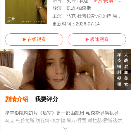
语言：
英语
状态：
正片/高清
- 免费在线观看
导演：
凯恩·帕森斯
主演：
马克·杜普拉斯,切瓦特·埃加福,阿万·乔贾,谢拉赫·霍斯达尔,托比·哈格雷夫,雷娜特·赖因斯夫,卢基塔·麦克斯
正片
更新时间：
2026-07-14
在线观看
极速观看


剧情介绍
我要评分
星空影院科幻片《后室》是一部由凯恩·帕森斯导演执导，
马克·杜普拉斯,切瓦特·埃加福,阿万·乔贾,谢拉赫·霍斯达尔,
托比·哈格雷夫,雷娜特·赖因斯夫,卢基塔·麦克斯韦尔,芬恩·
