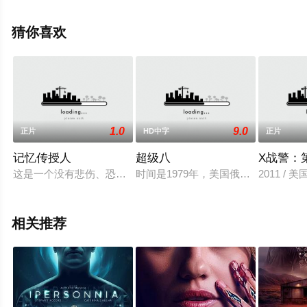
本尼特,米拉尼亚·克尔,菲利普·格兰杰,帕特里克·贝纳姆等明
星演员精彩演绎的美国电影，手机免费观看高清无删减完
猜你喜欢
整版电影大全就上星空电影网，更多相关信息可移步至豆
瓣电影、电视猫或剧情网等平台了解。
1.0
9.0
正片
HD中字
正片
记忆传授人
超级八
X战警：
这是一个没有悲伤、恐惧、痛苦和孤独的社会，然而，这里亦没
时间是1979年，美国俄亥俄州一个平凡小
2011 /
相关推荐