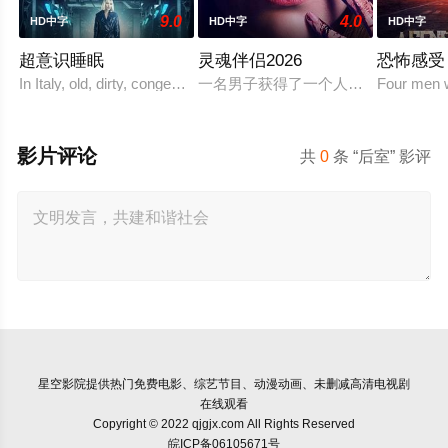
9.0
4.0
HD中字
HD中字
HD中字
超意识睡眠
灵魂伴侣2026
恐怖感受
In Italy, old, dirty, congested prisons full of violence and abuse a
一名男子获得了一个人工智能机器人
Four men wo
影片评论
共
0
条 “后室” 影评
星空影院
提供热门免费电影、综艺节目、动漫动画、未删减高清电视剧
在线观看
Copyright © 2022 qjgjx.com All Rights Reserved
皖ICP备06105671号