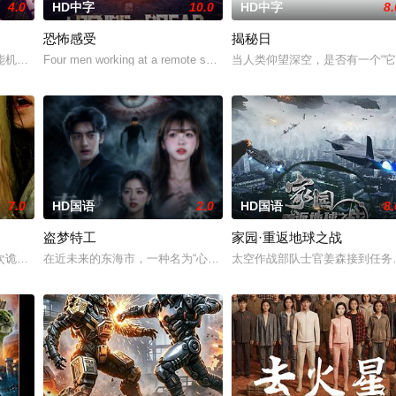
4.0
HD中字
10.0
HD中字
8.
恐怖感受
揭秘日
能机器人，以应对刚刚去世的妻子的去世。 为了创造一个真正有知觉的伴侣，
Four men working at a remote scientific outpost unravel the disturbi
当人类仰望深空，是否有一个“
7.0
HD国语
2.0
HD国语
8.
盗梦特工
家园·重返地球之战
，与寻找丈夫死亡真相的客栈老板娘楚红、小女孩刘六六等人，被卷入亡命匪
诡异的事故中“切入”（No-clip）到了一个超越现实的奇异维度。为了带回病
在近未来的东海市，一种名为“心理病毒”的幽灵在数字世界蔓延。神
太空作战部队士官姜森接到任务