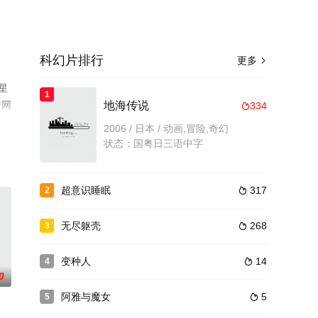
科幻片排行
更多

星
1
情网
地海传说
334

2006 / 日本 / 动画,冒险,奇幻
状态：国粤日三语中字
超意识睡眠
317
2

无尽躯壳
268
3

变种人
14
4

0
阿雅与魔女
5
5
