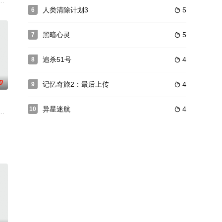
」や「大
TAU，装备有大量的无人机和机器人
儿一女都跟母亲生活——因为他的的贪玩懒散，疏忽责任，这个家庭才如此支
人间，太乙真人观天象，预感天下将大乱，派座下弟子若尘前往人间守护降魔
人类清除计划3
5
6

黑暗心灵
5
7

追杀51号
4
8

0
记忆奇旅2：最后上传
4
9

异星迷航
4
10

望之星的故事。
入大西洋深海。尽管航天局派出许多救援队进行了长时间的救援后仍未找到萨
时特警K（汤姆•李•琼斯 饰）已经退休，成为一名普通的邮局局长，而J（威尔