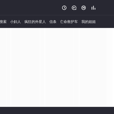




搜索
小妇人
疯狂的外星人
信条
亡命救护车
我的姐姐