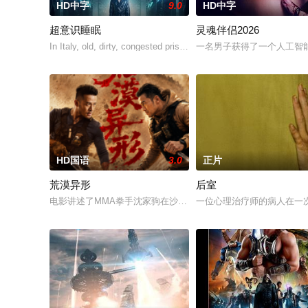
HD中字
9.0
HD中字
超意识睡眠
灵魂伴侣2026
In Italy, old, dirty, congested prisons full of violence and abuse a
一名男子获得了一个人工智
HD国语
3.0
正片
荒漠异形
后室
电影讲述了MMA拳手沈家驹在沙漠小镇散心时遭遇沙漠怪兽袭击
一位心理治疗师的病人在一次