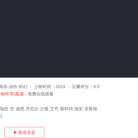
南非,动作,科幻
上映时间：
2024
豆瓣评分：
8.0
HD中字/高清
- 免费在线观看
瑞思·范·迪恩,丹尼尔·沙曼,艾丹·斯科特,瑞安·克鲁格
31
极速观看
