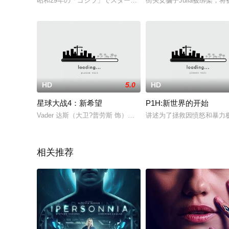
昭和29年の「ゴジラ」でスタートした東宝の怪獣映画シリーズ
街头女骗子Julia被绑架
HD
5.0
HD
星球大战4：新希望
P1H:新世界的开始
Vader 达斯（大卫?普劳斯 饰）秘密捕获了奥德兰公主 Leia（凯莉
讲述为了拯救因愤怒和暴力
相关推荐