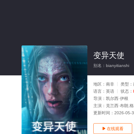
变异天使
别名：bianyitianshi
地区：
南非
类型：
语言：
英语
状态：
导演：
凯尔西·伊根
主演：
克兰西·布朗,格
更新时间：
2026-05-
在线观看
