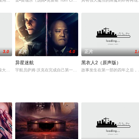
は、「モスラ」や「妖星ゴラス」などの傑作を生み出し、また「大怪獣ガメラ
，将被用于做一个致命实验，她的唯一希望寄予幕后黑手Alex创造的一项人工智能
雷•费瑞尔（汤姆•克鲁斯 Tom Cruise 饰）和妻子离婚了，一
具有强大魔性的降魔剑即将再现
3.0
正片
4.0
正片
1.
异星迷航
黑衣人2（原声版）
?费舍尔 饰）的星际飞船。危急时刻，Leia 命机器人 R2-D
极大化的病毒而成为废墟的地球，分散在另一个次元的少年们聚集在一起寻找希
宇航员萨姆·沃克在完成自己第一次太空任务后重返地球的途中不幸坠
故事发生在第一部的四年之后，此