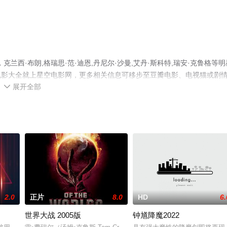
西·布朗,格瑞思·范·迪恩,丹尼尔·沙曼,艾丹·斯科特,瑞安·克鲁格等明
电影大全就上星空电影网，更多相关信息可移步至豆瓣电影、电视猫或剧
展开全部

2.0
正片
8.0
HD
6.
世界大战 2005版
钟馗降魔2022