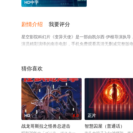
HD中字
剧情介绍
我要评分
星空影院科幻片《变异天使》是一部由凯尔西·伊根导演执导，克兰
演员精彩演绎的南非电影，手机免费观看高清无删减完整版
等平台了解。
猜你喜欢
HD
6.0
正片
战龙哥斯拉之怪兽总进击
智慧囚屋（普通话）