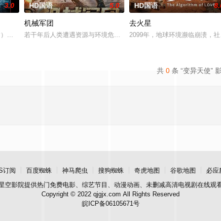
3.0
HD国语
5.0
HD国语
8.
机械军团
去火星
 饰）在神秘圣剑的召唤下，尘封十五年的异世界王子身份觉醒，平凡人生被彻底
若干年后人类遭遇资源与环境危机，对消耗资源严重的机器人进行遗
2099年，地球环境濒临崩溃，
共
0
条 “变异天使” 
S订阅
百度蜘蛛
神马爬虫
搜狗蜘蛛
奇虎地图
谷歌地图
必应
星空影院
提供热门免费电影、综艺节目、动漫动画、未删减高清电视剧在线观
Copyright © 2022 qjgjx.com All Rights Reserved
皖ICP备06105671号