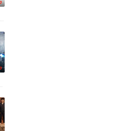
0
他无意中把一个无害的爱情机器人变成了一个致
它”也正在对望？一场关于外星文明的全球“揭秘”，即将颠覆人类认知。而这背
0
徒马沙引起
人，这位治疗师不得不亲自踏入那片无
秘组织利用直播频率、连麦暗示及直播设备后门，精准猎杀患有表演型人格障碍
，将与大部队一起登陆地球；夺回被外星人占领的家园，谁知舰队在登陆前遭