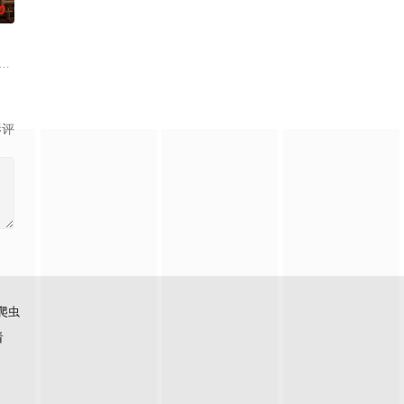
0
颠覆。他跨越时空重返埃坦尼亚，但故乡早已
弃处置后引发的故事。这些曾经是人类一员的机器人，拥有神经机械与人工智能
社会以“理性至上”为最高准则，爱情与强烈情感被视为危险残留，只能封存在“情
影评
爬虫
看