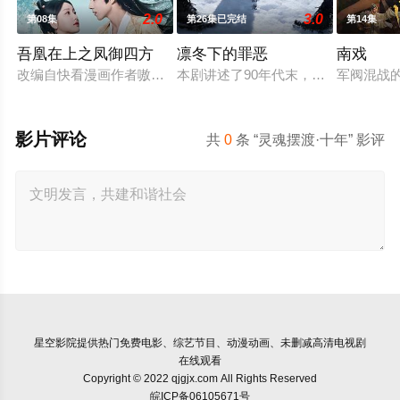
2.0
3.0
第08集
第26集已完结
第14集
吾凰在上之凤御四方
凛冬下的罪恶
南戏
改编自快看漫画作者嗷小泽的独家连载漫画《吾凰在上》。现代
本剧讲述了90年代末，怒河市刑侦支
军阀混战
影片评论
共
0
条 “灵魂摆渡·十年” 影评
星空影院
提供热门免费电影、综艺节目、动漫动画、未删减高清电视剧
在线观看
Copyright © 2022 qjgjx.com All Rights Reserved
皖ICP备06105671号