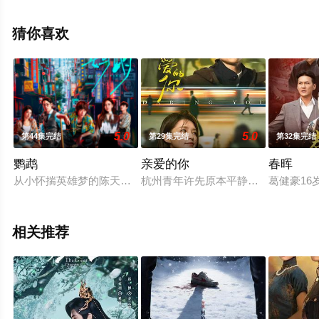
敦明,朱超艺,杨子睿,马凡丁,李羽桐,贝勒,闫可欣,田广宇,郭
信如,姜馥颐,顾振翔,美懿,芮佩怡等明星演员精彩演绎的中
猜你喜欢
国大陆电视剧，大结局剧情已揭晓（1-24全集），手机免
费观看高清无删减完整版电视剧全集就上星空电影网，更
多相关信息可移步至豆瓣电视剧、电视猫或剧情网等平台
了解。
5.0
5.0
第44集完结
第29集完结
第32集完结
鹦鹉
亲爱的你
春晖
从小怀揣英雄梦的陈天爽，自体校毕业后，进入国安系统工作。
杭州青年许先原本平静的生活在一场
葛健豪1
相关推荐