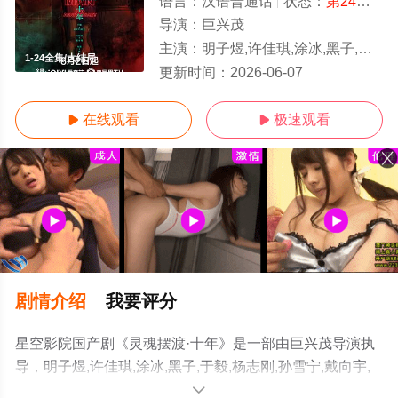
语言：
汉语普通话
状态：
第24集已完结
导演：
巨兴茂
主演：
明子煜,许佳琪,涂冰,黑子,于毅,杨志刚,孙雪宁,戴向宇,陈冠英,边程,刘智扬,肖茵,王艺禅,李洛伊,韩潇珧,
1-24全集/大结局
更新时间：
2026-06-07
在线观看
极速观看


剧情介绍
我要评分
星空影院国产剧《灵魂摆渡·十年》是一部由巨兴茂导演执
导，明子煜,许佳琪,涂冰,黑子,于毅,杨志刚,孙雪宁,戴向宇,
陈冠英,边程,刘智扬,肖茵,王艺禅,李洛伊,韩潇珧,简宇熙,邹
