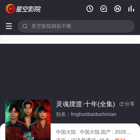






灵魂摆渡·十年(全集)
分享

别名：linghunbaidushinian
中国大陆
中国大陆,国产
2026
5.0