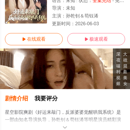
语言：
未知
状态：
全集完结
- 免费在线观看
导演：
未知
主演：
孙乾钊＆苟钰浠
全集完结/全集
更新时间：
2026-06-03
在线观看
极速观看


剧情介绍
我要评分
星空影院爽剧《好运来敲门，反派婆婆觉醒哄我系统》是
一部由知名导演执导，孙乾钊＆苟钰浠等明星演员精彩演
绎的中国大陆电视剧，大结局剧情已揭晓（全集完结），
