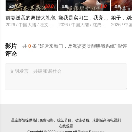
10.0
1.0
全集
全集
全集
前妻送我的离婚大礼包
嫌我是实习生，我亮出老板身份
娘子，别
2026 / 中国大陆 / 霍文琦＆雷小米
2026 / 中国大陆 / 沈鸿运＆刘亚倩
2026 / 
影片
共
0
条 “好运来敲门，反派婆婆觉醒哄我系统” 影评
评论
星空影院
提供热门免费电影、综艺节目、动漫动画、未删减高清电视剧
在线观看
Copyright © 2022 qjgjx.com All Rights Reserved