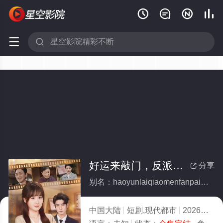






好运来敲门，反派婆婆觉醒哄我系统(全集)
分享

别名：haoyunlaiqiaomenfanpaipopojuexinghongwoxitong
中国大陆
短剧,现代都市
2026
2.0