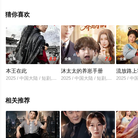
手机免费观看高清无删减完整版电视剧全集就上星空电影
网，更多相关信息可移步至豆瓣电视剧、电视猫或剧情网
猜你喜欢
等平台了解。
8.0
7.0
全集
全集
全集
本王在此
沐太太的养崽手册
流放路上
2025 / 中国大陆 / 短剧,古装仙侠
2025 / 中国大陆 / 短剧,女频恋爱
2025 / 
相关推荐