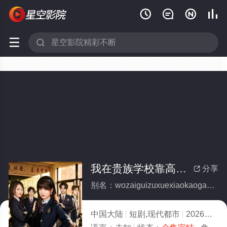






我在贵族学校靠高调装富翻盘(全集)
分享

别名：wozaiguizuxuexiaokaogaodiaozhuangfufanpan
中国大陆
短剧,现代都市
2026
1.0