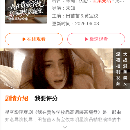
语言：
未知
状态：
全集完结
- 免费在线观看
导演：
未知
主演：
田苗苗＆黄宝仪
全集完结/全集
更新时间：
2026-06-03
在线观看
极速观看


剧情介绍
我要评分
星空影院爽剧《我在贵族学校靠高调装富翻盘》是一部由
知名导演执导，田苗苗＆黄宝仪等明星演员精彩演绎的中
国大陆电视剧，大结局剧情已揭晓（全集完结），手机免
