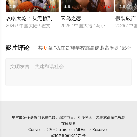
6.0
6.0
全集
全集
全集
攻略大乾：从无赖到霸主
囚鸟之恋
假装破产
2026 / 中国大陆 / 霍文琦＆陈洁蕾
2026 / 中国大陆 / 马小宇&兰岚
2026 /
影片评论
共
0
条 “我在贵族学校靠高调装富翻盘” 影评
星空影院
提供热门免费电影、综艺节目、动漫动画、未删减高清电视剧
在线观看
Copyright © 2022 qjgjx.com All Rights Reserved
皖ICP备06105671号