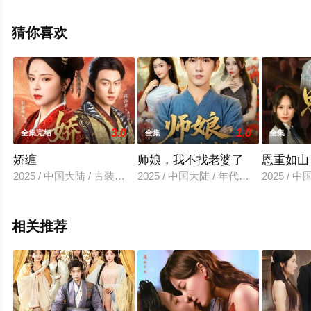
费观看高清无删减完整版电视剧全集就上星空电影网，更
多相关信息可移步至豆瓣电视剧、电视猫或剧情网等平台
猜你喜欢
了解。
3.0
1.0
全集完结
全集
全集
娇缠
师娘，我不找老婆了
恩重如山
2025 / 中国大陆 / 古装仙侠
2025 / 中国大陆 / 年代穿越
2025 / 
相关推荐