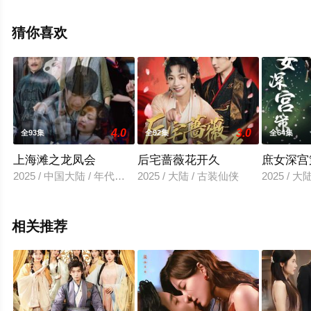
无删减完整版电视剧全集就上星空电影网，更多相关信息
可移步至豆瓣电视剧、电视猫或剧情网等平台了解。
猜你喜欢
4.0
3.0
全93集
全92集
全64集
上海滩之龙凤会
后宅蔷薇花开久
庶女深宫
2025 / 中国大陆 / 年代穿越
2025 / 大陆 / 古装仙侠
2025 / 
相关推荐