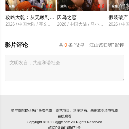
6.0
6.0
全集
全集
全集
攻略大乾：从无赖到霸主
囚鸟之恋
假装破产
2026 / 中国大陆 / 霍文琦＆陈洁蕾
2026 / 中国大陆 / 马小宇&兰岚
2026 /
影片评论
共
0
条 “父皇，江山该归我” 影评
星空影院
提供热门免费电影、综艺节目、动漫动画、未删减高清电视剧
在线观看
Copyright © 2022 qjgjx.com All Rights Reserved
皖ICP备06105671号