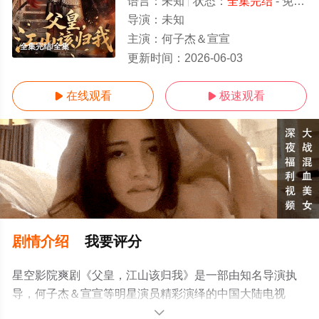
语言：
未知
状态：
全集完结
- 免费在线观看
导演：
未知
主演：
何子杰＆宣宣
全集完结/全集
更新时间：
2026-06-03
在线观看
极速观看


剧情介绍
我要评分
星空影院爽剧《父皇，江山该归我》是一部由知名导演执
导，何子杰＆宣宣等明星演员精彩演绎的中国大陆电视
剧，大结局剧情已揭晓（全集完结），手机免费观看高清
