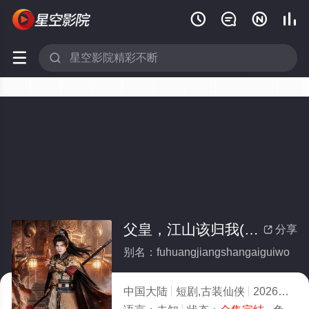






父皇，江山该归我(全集)
分享

别名：fuhuangjiangshangaiguiwo
中国大陆
短剧,古装仙侠
2026
9.0