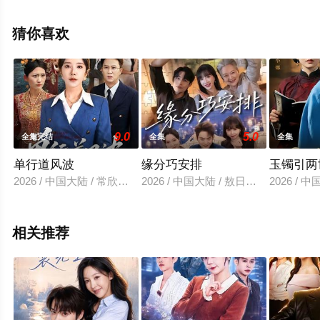
无删减完整版电视剧全集就上星空电影网，更多相关信息
可移步至豆瓣电视剧、电视猫或剧情网等平台了解。
猜你喜欢
9.0
5.0
全集完结
全集
全集
单行道风波
缘分巧安排
玉镯引两
2026 / 中国大陆 / 常欣＆张昊文
2026 / 中国大陆 / 敖日格勒＆象韵洁
2026 /
相关推荐