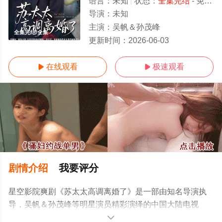
语言：
未知
状态：
全集完结
- 免费在线观看
导演：
未知
主演：
吴帆＆孙茂峰
全集完结/全集
更新时间：
2026-06-03
在线观看
极速观看


剧情介绍
我要评分
星空影院爽剧《苏太太高调离婚了》是一部由知名导演执
导，吴帆＆孙茂峰等明星演员精彩演绎的中国大陆电视
剧，大结局剧情已揭晓（全集完结），手机免费观看高清
