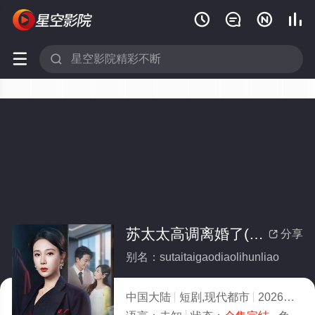






苏太太高调离婚了(全集)
分享

别名：sutaitaigaodiaolihunliao
中国大陆
短剧,现代都市
2026
5.0