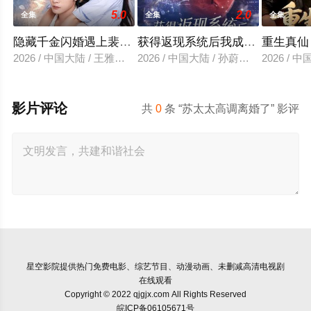
5.0
2.0
全集
全集
全集
隐藏千金闪婚遇上裴先生
获得返现系统后我成了万人迷
重生真仙
2026 / 中国大陆 / 王雅清＆朱城玮
2026 / 中国大陆 / 孙蔚琳＆魏胜奇
2026 /
影片评论
共
0
条 “苏太太高调离婚了” 影评
星空影院
提供热门免费电影、综艺节目、动漫动画、未删减高清电视剧
在线观看
Copyright © 2022 qjgjx.com All Rights Reserved
皖ICP备06105671号