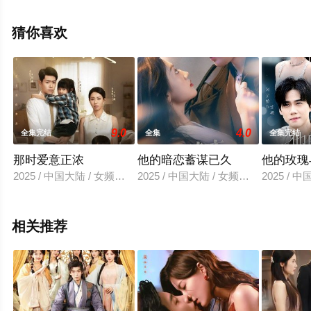
无删减完整版电视剧全集就上星空电影网，更多相关信息
可移步至豆瓣电视剧、电视猫或剧情网等平台了解。
猜你喜欢
9.0
4.0
全集完结
全集
全集完结
那时爱意正浓
他的暗恋蓄谋已久
他的玫瑰
2025 / 中国大陆 / 女频恋爱
2025 / 中国大陆 / 女频恋爱
2025 / 
相关推荐