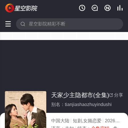






天家少主隐都市(全集)
分享

别名：tianjiashaozhuyindushi
中国大陆
短剧,女频恋爱
2026
4.0