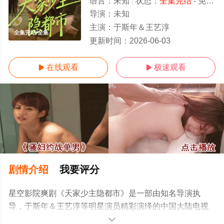
语言：
未知
状态：
全集完结
- 免费在线观看
导演：
未知
主演：
于斯年＆王艺淳
全集完结/全集
更新时间：
2026-06-03
在线观看
极速观看


剧情介绍
我要评分
星空影院爽剧《天家少主隐都市》是一部由知名导演执
导，于斯年＆王艺淳等明星演员精彩演绎的中国大陆电视
剧，大结局剧情已揭晓（全集完结），手机免费观看高清
