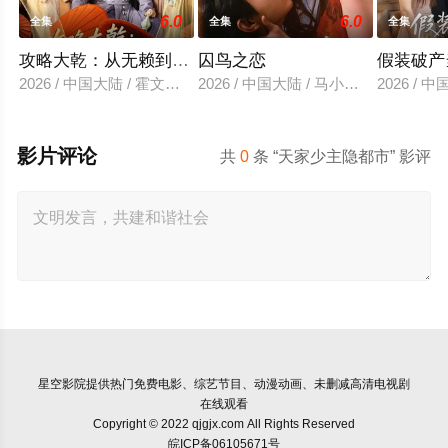
6.0
6.0
全集
全集
全集
攻略大乾：从无赖到霸主
囚鸟之恋
假装破产
2026 / 中国大陆 / 霍文琦＆陈洁蕾
2026 / 中国大陆 / 马小宇&兰岚
2026 /
影片评论
共
0
条 “天家少主隐都市” 影评
星空影院
提供热门免费电影、综艺节目、动漫动画、未删减高清电视剧
在线观看
Copyright © 2022 qjgjx.com All Rights Reserved
皖ICP备06105671号