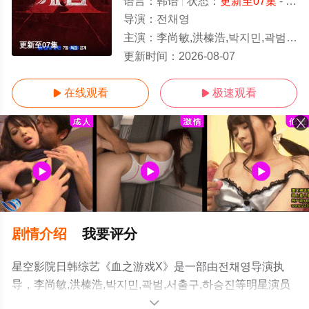
语言：
韩语
状态：
更新至07集
- 免费在线观看
导演：
전채영
主演：
李尚敏,洪榛浩,박지민,곽범,서출구,하승진
更新至07集
更新时间：
2026-08-07
在线观看
极速观看


剧情介绍
我要评分
星空影院日韩综艺《血之游戏X》是一部由전채영导演执
导，李尚敏,洪榛浩,박지민,곽범,서출구,하승진等明星演员
精彩演绎的韩国综艺，手机免费观看高清无删减完整版综
