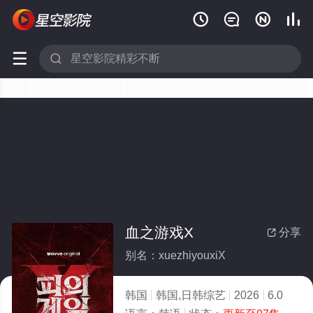






血之游戏X
分享

别名：xuezhiyouxiX
韩国
韩国,日韩综艺
2026
6.0