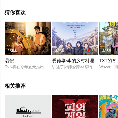
艺节目就上星空电影网，更多相关信息可移步至豆瓣综
艺、电视猫或剧情网等平台了解。
猜你喜欢
3.0
10.0
11集全
全10集
全11集
暑假
爱德华·李的乡村料理
TXT的
TvN将在今年夏天推出提高清凉指数的新综艺节目《暑假》，是
讲述了厨师爱德华·李寻找令人难以抗
Wavve
相关推荐