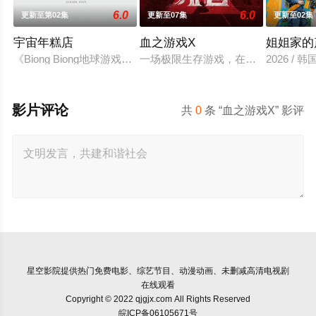
6.0
6.0
更新至第02集
更新至07集
更新至02集
宇宙年糕店
血之游戏X
姐姐家的
《Biong Biong地球游戏厅》衍生综艺
一场极限生存游戏，在脑力和体力最
2026 / 
影片评论
共
0
条 “血之游戏X” 影评
星空影院
提供热门免费电影、综艺节目、动漫动画、未删减高清电视剧
在线观看
Copyright © 2022 qjgjx.com All Rights Reserved
皖ICP备06105671号