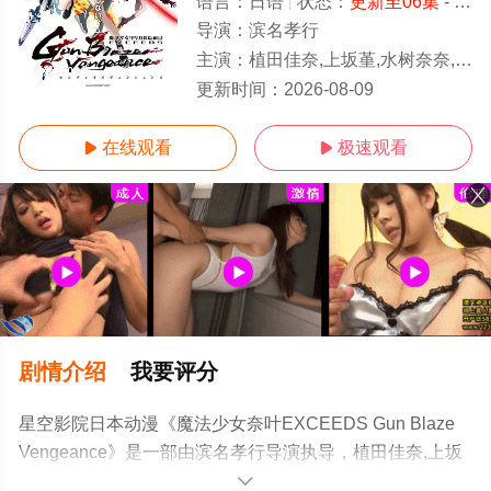
语言：
日语
状态：
更新至06集
- 免费在线观看
导演：
滨名孝行
主演：
植田佳奈,上坂堇,水树奈奈,田村由香里,野上尤加奈,日高里菜,伊藤彩沙,小林爱香,青木阳菜,寺川千春,结川麻希
更新至06集
更新时间：
2026-08-09
在线观看
极速观看


剧情介绍
我要评分
星空影院日本动漫《魔法少女奈叶EXCEEDS Gun Blaze
Vengeance》是一部由滨名孝行导演执导，植田佳奈,上坂
堇,水树奈奈,田村由香里,野上尤加奈,日高里菜,伊藤彩沙,小
