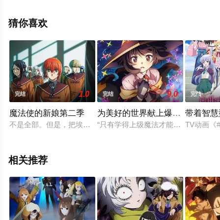
林爱香,青木阳菜,寺川千春,结川麻希,橘杏咲,绪方佑奈,佐藤
聴成等明星演员精彩演绎的日本动漫，手机免费观看高清
猜你喜欢
无删减完整版动漫全集就上星空电影网，更多相关信息可
移步至豆瓣动漫、电视猫或剧情网等平台了解。
1.0
9.0
完结
完结
完结
魔法使的新娘第二季
为美好的世界献上爆焰！
带着智慧
不是全部。但是，把埃利亚斯说:能够接受自己的千世。迦太基沉
“只有学得上级魔法才能独当一面。爆
TV动画《
相关推荐