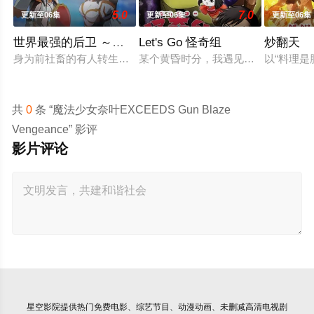
5.0
7.0
更新至06集
更新至06集
更新至06集
世界最强的后卫 ～迷宫国的新人探索者～
Let's Go 怪奇组
炒翻天
身为前社畜的有人转生后担任起来路不明的职业『后卫』，但这
某个黄昏时分，我遇见了专门恐吓人类
以“料理是
共
0
条 “魔法少女奈叶EXCEEDS Gun Blaze
Vengeance” 影评
影片评论
星空影院
提供热门免费电影、综艺节目、动漫动画、未删减高清电视剧