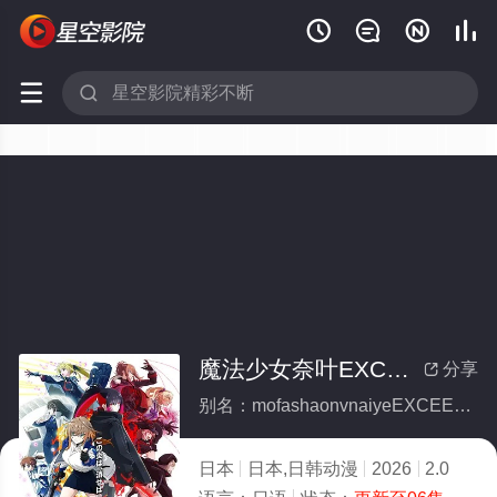






魔法少女奈叶EXCEEDS Gun Blaze Vengeance
分享

别名：mofashaonvnaiyeEXCEEDSGunBlazeVengeance
日本
日本,日韩动漫
2026
2.0