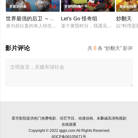
5.0
7.0
更新至06集
更新至06集
更新至06集
世界最强的后卫 ～迷宫国的新人探索者～
Let's Go 怪奇组
炒翻天
身为前社畜的有人转生后担任起来路不明的职业『后卫』，但这
某个黄昏时分，我遇见了专门恐吓人类
以“料理是
影片评论
共
0
条 “炒翻天” 影评
星空影院
提供热门免费电影、综艺节目、动漫动画、未删减高清电视剧
在线观看
Copyright © 2022 qjgjx.com All Rights Reserved
皖ICP备06105671号