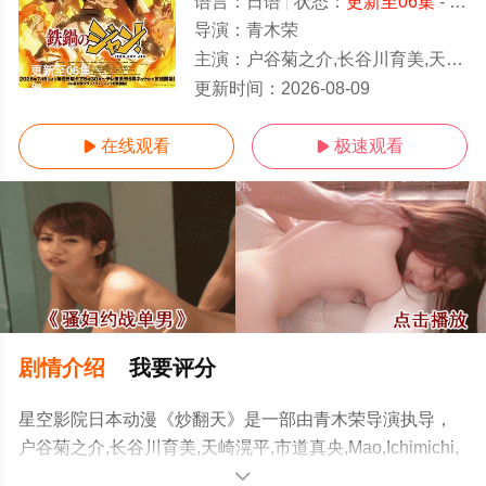
语言：
日语
状态：
更新至06集
- 免费在线观看
导演：
青木荣
主演：
户谷菊之介,长谷川育美,天崎滉平,市道真央,Mao,Ichimichi,樱井孝宏,村田太志,小林裕介,杉田智和
更新至06集
更新时间：
2026-08-09
在线观看
极速观看


剧情介绍
我要评分
星空影院日本动漫《炒翻天》是一部由青木荣导演执导，
户谷菊之介,长谷川育美,天崎滉平,市道真央,Mao,Ichimichi,
樱井孝宏,村田太志,小林裕介,杉田智和,Tomokazu,Sugita,
