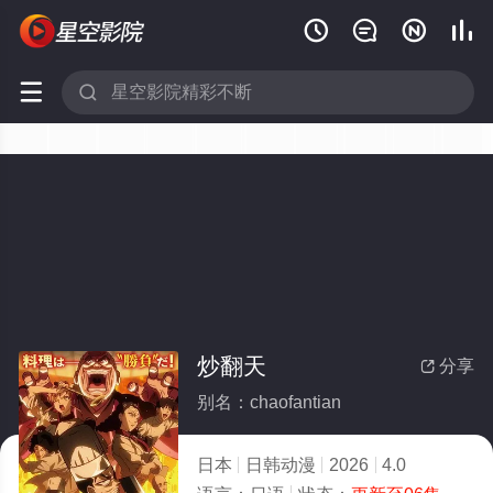






炒翻天
分享

别名：chaofantian
日本
日韩动漫
2026
4.0