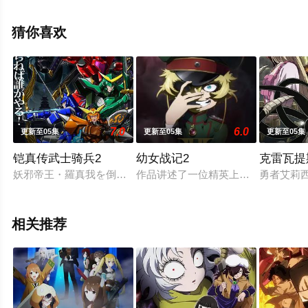
天田益男,津田健次郎等明星演员精彩演绎的日本动漫，手
机免费观看高清无删减完整版动漫全集就上星空电影网，
猜你喜欢
更多相关信息可移步至豆瓣动漫、电视猫或剧情网等平台
了解。
7.0
6.0
更新至05集
更新至05集
更新至05集
铠真传武士骑兵2
幼女战记2
克雷瓦提
妖邪帝王・羅真我を倒し、妖邪界の侵攻から東京を救って 3 
作品讲述了一位精英上班族转生至战
勇者艾莉
相关推荐