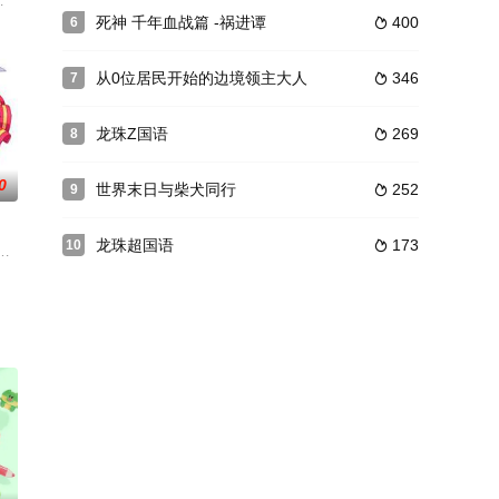
的
t·古立特”相遇了。古立特告诉
这一天，安达照例翘掉了无聊的体育课，却在体育馆二楼遇见了同样也翘了课
于一个男装女孩和一个宠爱她的吸血鬼之间略带危险的同居生活。BL=Bloody L
死神 千年血战篇 -祸进谭
400
6

从0位居民开始的边境领主大人
346
7

龙珠Z国语
269
8

0
世界末日与柴犬同行
252
9

龙珠超国语
173
10

序幕！照相馆之女?夏海，梦见了众多假面骑
品世界的【病毒】！我们要为了守护这个世界而努力！曾经号称御宅文化圣地
）遇见