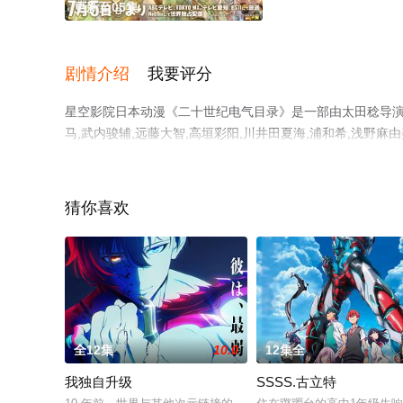
更新至05集
剧情介绍
我要评分
星空影院日本动漫《二十世纪电气目录》是一部由太田稔导演执导
马,武内骏辅,远藤大智,高垣彩阳,川井田夏海,浦和希,浅
集就上星空电影网，更多相关信息可移步至豆瓣动漫、电视
猜你喜欢
全12集
10.0
12集全
我独自升级
SSSS.古立特