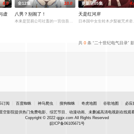
8.0
全12集
10.0
更新至05集
4.
与虚
八男？别闹了！
天是红河岸
雅·提古雷查夫，并凭借前世的理智与知识在帝国军中步步高升的故事。
本来是贸易公司社畜的一宫信吾，在一觉醒来之后竟然发现自己转生来
日本国中女生铃木夕梨被咒术牵
将军，海登与博雷托两国的战争就此落幕。 在包含艾斯琳在内的三国会谈中，众
共
0
条 “二十世纪电气目录” 
S订阅
百度蜘蛛
神马爬虫
搜狗蜘蛛
奇虎地图
谷歌地图
必应
星空影院
提供热门免费电影、综艺节目、动漫动画、未删减高清电视剧在线观
Copyright © 2022 qjgjx.com All Rights Reserved
皖ICP备06105671号