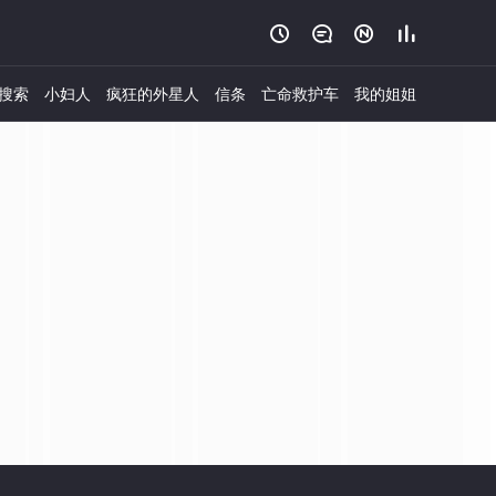




搜索
小妇人
疯狂的外星人
信条
亡命救护车
我的姐姐