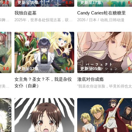
9.0
更新至05集
6.0
更新至17集
6.
我独自盗墓
Candy Caries蛀在糖糖里
了日本的大部分国土，人们不得不在海上建造起新的都市。随着时间的推移，海
和舞会等在原作中广受欢迎的篇章，细腻地描绘了瑞稀、佐野、中津三人之间的
2025年，世界各处惊现古墓，获得墓中“宝物”之人便能获得先人的
2026 / 日本 / 动画,日韩动漫
3.0
更新至07集
5.0
更新至05集
5.
女主角？圣女？不，我是杂役
澈底对你成瘾
女仆（自豪）
村美冶，原本与母亲两人过着虽清贫却幸福的生活。然而有一天，她深爱的母亲
“我喜欢你这张脸，毕竟长得也
。 这个世界奉行女尊男卑，他手中仅剩的依仗，就是前世被妹妹逼着通关这款
转生到乙女游戏世界成为圣女（女主角）的赛蕾丝蒂。她的使命是与