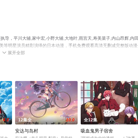
，平川大辅,家中宏,小野大辅,大地叶,雨宫天,寿美菜子,内山昂辉,内
野麻由美等明星演员精彩演绎的日本动漫，手机免费观看高清无删减完整版动漫
展开全部
猫或剧情网等平台了解。

4.0
12集全
10.0
全12集
9.
安达与岛村
吸血鬼男子宿舍