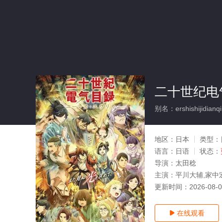
二十世纪电
别名：ershishijidianq
地区：
日本
类型：
语言：
日语
状态：
导演：
太田稔
主演：
平川大辅,家中
更新时间：
2026-08-
在线观看
