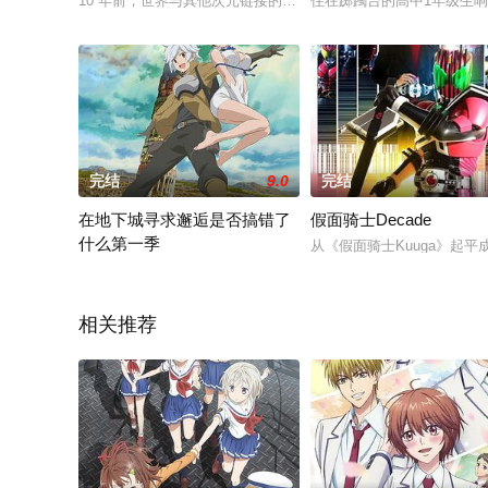
10 年前，世界与其他次元链接的“门”被打开，各种魔物不断出
住在踯躅台的高中1年级生响裕
完结
9.0
完结
在地下城寻求邂逅是否搞错了
假面骑士Decade
什么第一季
从《假面骑士Kuuga》起
故事发生在一座名为欧拉丽的繁华都市之中，这座城市的地下有着
相关推荐