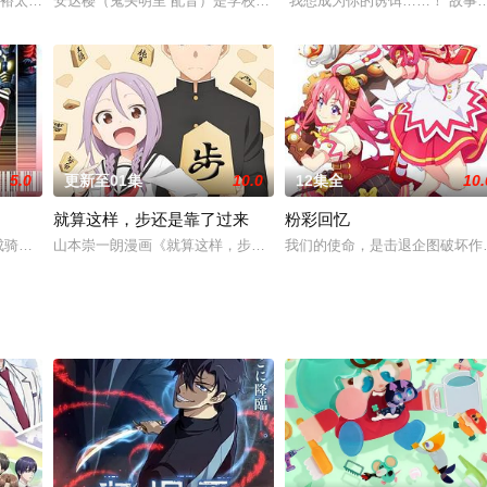
现，于是乎能力各异的猎魔者也随之出现，被称为“猎人”。程肖宇是一名实力最弱
太，某天醒来后失去了记忆。之后，裕太与旧电脑里显现出来的“Hyper Agen
安达樱（鬼头明里 配音）是学校里公认的不良少女，常常逃课偷懒。
“我想成为你的诱饵……！”故事关
5.0
更新至01集
10.0
12集全
10.
就算这样，步还是靠了过来
粉彩回忆
平成骑士系列的世界融合了！巡游于九个骑士世界，破坏与创造的故事即将拉开
山本崇一朗漫画《就算这样，步还是靠了过来》宣布TV动画化
我们的使命，是击退企图破坏作
极其庞大复杂的迷宫，人们称之为“地下城”。某日，少年贝尔（松冈祯丞 配音