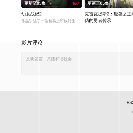
更新至05集
6.0
更新至05集
幼女战记2
克雷瓦提斯2：魔兽之王
伪的勇者传承
作品讲述了一位精英上班族转生至战火纷飞的异世界，成为少女谭
勇者艾莉西亚斩杀了多雷尔
影片评论
RS