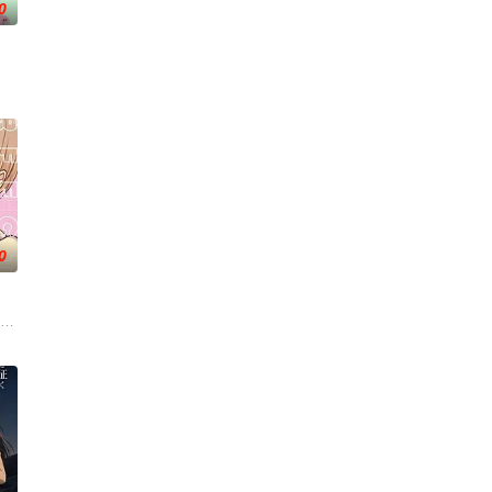
0
上都市的规
情感发展。此外，佐野的弟弟·森，以及身为专
异能，全世界为获得宝物而疯狂。无往不利盗墓者徐浩钧，在一次任务中落入陷阱
0
去世了，美冶被鸿藏家族的本家收养。在那里等
太好看了吧。” 明仁是个颜控、私生活风流不羁的大学生，偏偏看不顺眼长相貌
游戏积攒
各路美男子相恋，并携手击败魔王。然而，由于赛蕾丝蒂是个从未玩过乙女游戏