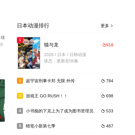
日本动漫排行
更多

田雄
1
全
猫与龙
918

2026 / 日本 / 日韩动漫
状态：更新至06集
超宇宙刑事卡邦 无限 外传
784
2

游戏王 GO RUSH！！
698
3

小书痴的下克上为了成为图书管理员不择手段！第二季
533
4

0
蜡笔小新第七季
487
5
