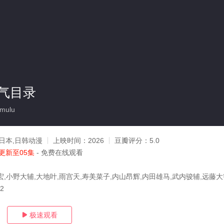
气目录
imulu
日本,日韩动漫
上映时间：
2026
豆瓣评分：
5.0
更新至05集
- 免费在线观看
宏,小野大辅,大地叶,雨宫天,寿美菜子,内山昂辉,内田雄马,武内骏辅,远藤大
02
极速观看
