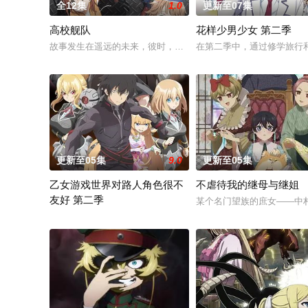
全12集
1.0
更新至07集
高校舰队
花样少男少女 第二季
故事发生在遥远的未来，彼时，大陆板块的活动令海水渐渐淹没
在第二季中，通过修学旅行
更新至05集
9.0
更新至05集
乙女游戏世界对路人角色很不
不虐待我的继母与继姐
友好 第二季
某个名门望族的庶女——中
前世身为社畜的里昂，转生到了某款剑与魔法题材的乙女游戏世界