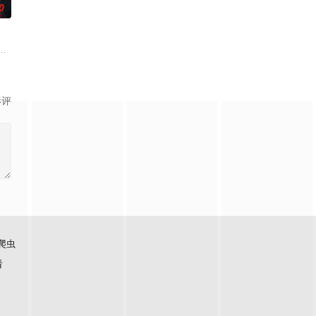
0
到了异世界，成为了贫穷贵族家最小的孩子威德林（榎木淳弥 配音）。虽说
引至纪元前的赫梯帝国，并长期遭受娜姬雅王后的追杀，目的在于以她为祭品
人争执的焦点，是多雷尔打造的 “秘密密室
影评
爬虫
看