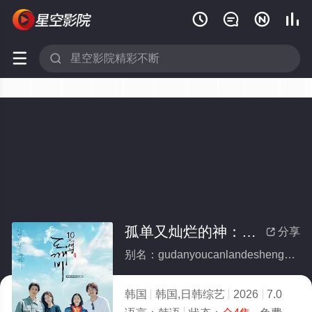






孤单又灿烂的神：鬼怪十周年特辑(全集)
分享

别名：gudanyoucanlandeshenguiguaishizhounianteji
韩国
韩国,日韩综艺
2026
7.0