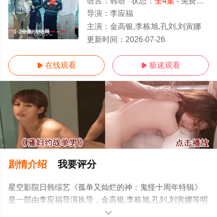
语言：
韩语
状态：
全4集
- 免费在线观看
导演：
李应福
主演：
金高银,李栋旭,孔刘,刘寅娜
1-2全集/大结局
更新时间：
2026-07-26
在线观看
极速观看


剧情介绍
我要评分
星空影院日韩综艺《孤单又灿烂的神：鬼怪十周年特辑》
是一部由李应福导演执导，金高银,李栋旭,孔刘,刘寅娜等明
星演员精彩演绎的韩国综艺，大结局剧情已揭晓（1-2全
