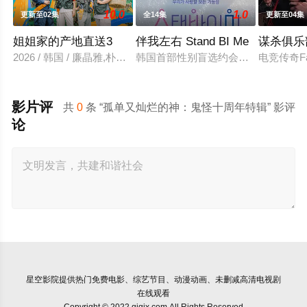
10.0
1.0
更新至02集
全14集
更新至04集
姐姐家的产地直送3
伴我左右 Stand BI Me
谋杀俱乐
2026 / 韩国 / 廉晶雅,朴俊勉,金珍荣
韩国首部性别盲选约会真人秀，展现多
电竞传奇
影片评
共
0
条 “孤单又灿烂的神：鬼怪十周年特辑” 影评
论
星空影院
提供热门免费电影、综艺节目、动漫动画、未删减高清电视剧
在线观看
Copyright © 2022 qjgjx.com All Rights Reserved