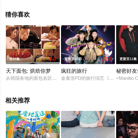
集），手机免费观看高清无删减完整版综艺节目就上星空
电影网，更多相关信息可移步至豆瓣综艺、电视猫或剧情
猜你喜欢
网等平台了解。
8.0
10.0
全10集
更新至02期
更新至11集
天下面包: 烘焙你梦
疯狂的旅行
秘密好友
从韩国各地的面包名匠到世界级的烘焙大师！全世界有名的糕点
金泰浩PD的旅行综艺《大富翁世界旅行》的
<Manit
相关推荐