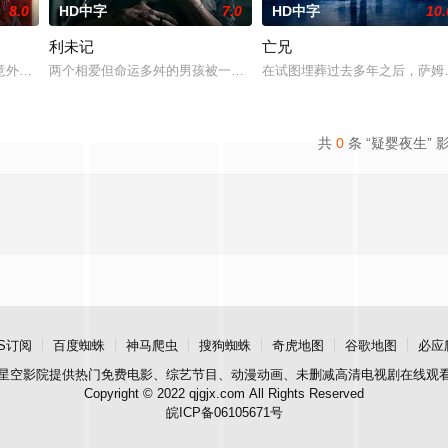
8.0
HD中字
7.0
HD中字
10.
利未记
亡兄
，女鬼点名要命！一幕幕“连环鬼杀”怵目惊心，令人胆寒！时局动荡，冤魂游
意外坠崖后闯入隐秘古宅求救，得男主人石桥留宿，却陷入更恐怖的诡异事件，
两个相爱但命运多舛的男孩被一个暴力的存在所纠缠，这个存在会以
在试图埋葬过去多年之后，萨姆
共
0
条 “疑婴夜生” 
S订阅
百度蜘蛛
神马爬虫
搜狗蜘蛛
奇虎地图
谷歌地图
必应
星空影院
提供热门免费电影、综艺节目、动漫动画、未删减高清电视剧在线观
Copyright © 2022 qjgjx.com All Rights Reserved
皖ICP备06105671号