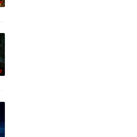
0
设法
咬着目标一路追杀而来。为了护住身世成谜的表
上了寻母之旅。这不仅是对母亲下落的追寻，更是他探寻身世真相、寻求内心释
次盗宝途中遇到神秘事件集体神秘消失。20年后寻宝队成员周西川和周嫣然、
0
缠上，整个人性情大变，怪事接二连三炸出来。
迦的喜悦被一股令人发寒的疑惧笼罩——她对新生儿产生了不为人知的猜疑，而
国海岸，开启步入社会前的最后一场冒险，慕名报名了名为 “恶魔之口” 的偏