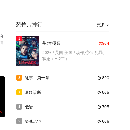
恐怖片排行
更多

约
1
星演
生活骇客
964

电
2026 / 英国,美国 / 动作,惊悚,犯罪,恐怖
状态：HD中字
诡事：第一章
890
2

最终诊断
865
3

低语
705
4

0
摄魂老宅
666
5
