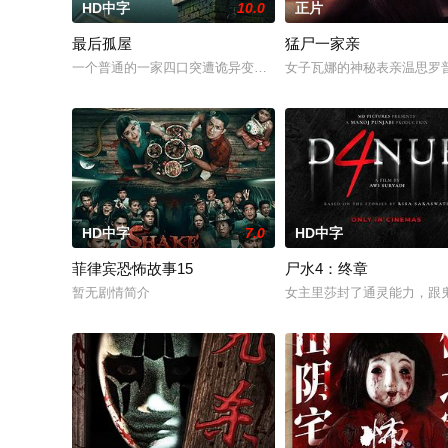
HD中字
10.0
正片
最后孤屋
猛尸一家亲
一个普通的一家四口突遭诡异变故，被困在自家房屋中超过 100
女子瓦娜的神秘表亲温思罗
HD中字
7.0
HD中字
菲律宾恐怖故事15
尸水4：终章
暂无剧情简介
女主里莎封了通灵能力，跟