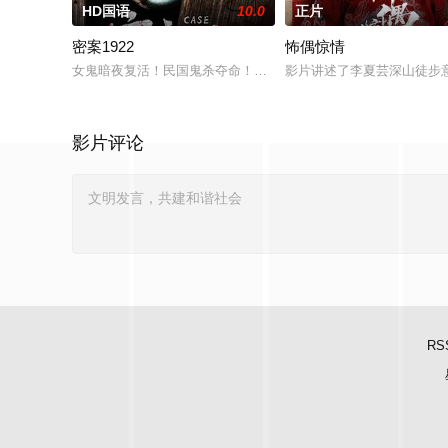
HD国语
10.0
正片
密案1922
怖偶惊情
女鬼暗夜复活！民国鬼杀夺命！白米埋尸噬魂杀，鬼刃穿腹斩灵杀
影片讲述了李夏芸深山徒步
影片评论
RS