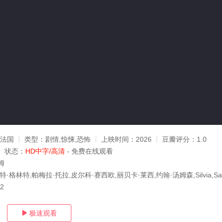
 法国
类型：
剧情,惊悚,恐怖
上映时间：
2026
豆瓣评分：
1.0
状态：
HD中字/高清
- 免费在线观看
姆
·格林特,帕梅拉·托拉,皮尔科·赛西欧,丽贝卡·莱西,约翰·汤姆森,Silvia,Sal
02
极速观看
