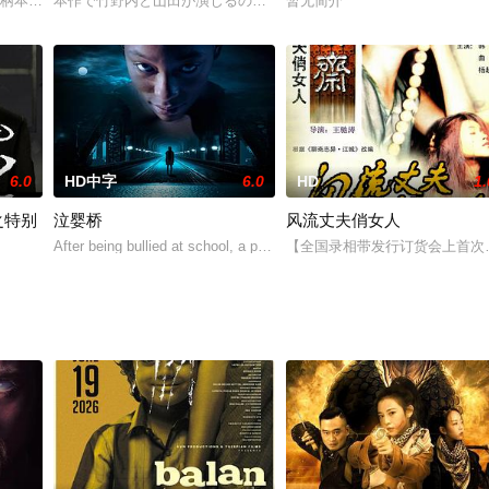
異変を感じる。上がっているはずのない便座が上がっていたり、触れていない
：柄本時生）2，内心和外表的差异所引起的悲剧（演出：於保佐代子）3，过火
本作で竹野内と山田が演じるのは、正反対の性格を持つ2人の男、
暂无简介
6.0
HD中字
6.0
HD
1.
之特别
泣婴桥
风流丈夫俏女人
永远骑着自行车的个人风格为人所津津乐道。这次SP就带我们回到他的青少
After being bullied at school, a pregnant teen's family sets out
【全国录相带发行订货会上首次
财政压力，日本政府出台“美女税”，即向那些在现实生活中因为容貌得到不少额