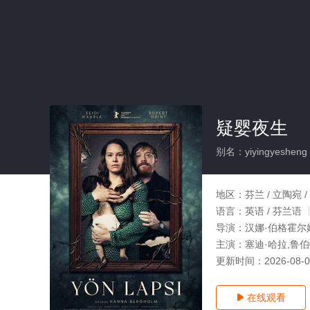
疑婴夜生
别名：yiyingyesheng
地区：
芬兰 / 立陶宛 /
语言：
英语 / 芬兰语
导演：
汉娜·伯格霍尔
主演：
塞迪·哈拉,鲁伯特
更新时间：
2026-08-
在线观看
