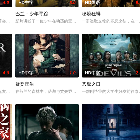
4.0
HD中字
6.0
HD国语
9.
巴兰：少年寻踪
秘境狂蟒
0 天无法出门。在资源消耗殆尽与未知神秘威胁的双重逼迫下，一家人必须想方
普突然仓皇登门，身后还跟着一个来自异界的危险实体，对方如同附骨之疽，死
影片讲述了一位少年在动荡的童年中长大，母亲又突然失踪后，他踏
一群盗取文物的罪恶之徒，在一
4.0
HD中字
1.0
HD中字
2.
疑婴夜生
恶魔之口
鬼友断联多年，就想安安稳稳陪妹妹结婚。结果妹妹在老剧院求婚后直接被邪灵
在芬兰的森林中，萨迦与丈夫乔恩迎来了为人父母的新篇章。然而萨
一群刚毕业的大学生好友前往泰