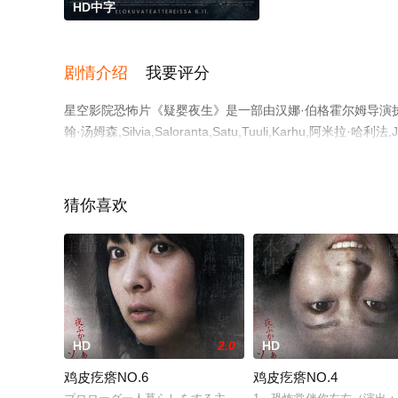
HD中字
剧情介绍
我要评分
星空影院恐怖片《疑婴夜生》是一部由汉娜·伯格霍尔姆导演执导，
翰·汤姆森,Silvia,Saloranta,Satu,Tuuli,Karhu,阿米拉·哈利法,J
员精彩演绎的芬兰 / 立陶宛 / 法国电影，手机免费观看
视猫或剧情网等平台了解。
猜你喜欢
HD
2.0
HD
鸡皮疙瘩NO.6
鸡皮疙瘩NO.4