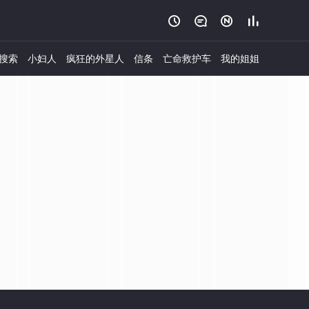




搜索
小妇人
疯狂的外星人
信条
亡命救护车
我的姐姐