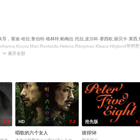
塞迪·哈拉,鲁伯特·格林特,帕梅拉·托拉,皮尔科·赛西欧,丽贝卡·莱西,
ohanna,Kuuva,Mari,Rantasila,Helena,Rängman,Klaara,Höglund等明
展开全部
高清无删减完整版电影大全就上星空电影网，更多相关信息可移步至豆瓣电影、

6.0
HD
7.0
抢先版
9.
唱歌的六个女人
彼得58