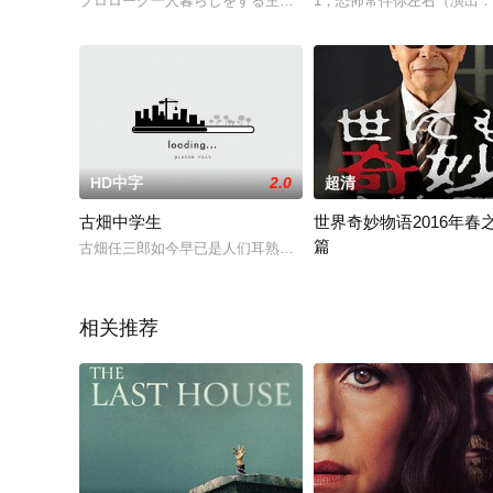
プロローグ一人暮らしをする主人公（谷村）はある日、自宅の
1，恐怖常伴你左右（演出
HD中字
2.0
超清
古畑中学生
世界奇妙物语2016年春
篇
古畑任三郎如今早已是人们耳熟能详的名侦探，他独特的中山装，
《美女税》为了应对严苛的
相关推荐