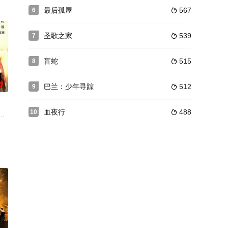
はずの歯ブ
的爱情记录（演出：津田健次郎）4，好奇心
萱島と宇和島。車の事故をきっかけに美しい村へ迷い込んでしまった彼らは、
最后孤屋
567
6

圣歌之家
539
7

盲蛇
515
8

0
巴兰：少年寻踪
512
9

血夜行
488
10

年时光，看
发行1200盒】《风流丈夫俏女人》是一部具有魔幻风格的可看性极强的悲喜剧
外福利的美女征税。美丽的OL爱子（佐佐木