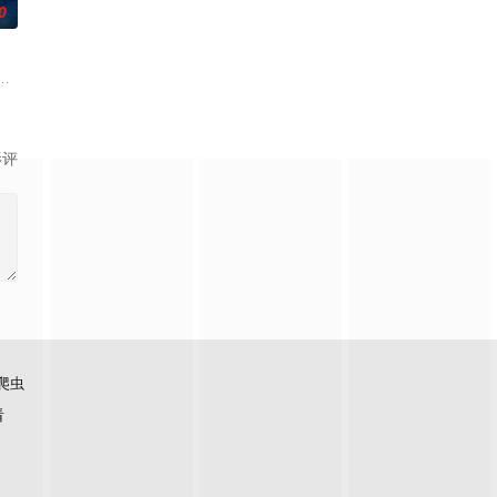
0
离，怨灵
包括布偶自行移动和夜半啼哭，石桥似乎藏着不
他们最想要的那个人——也就是彼此——的样子出现。
被迫回到了她空荡荡的童年故居，因为她得知了哥哥马修神秘死亡的消息。萨
影评
爬虫
看