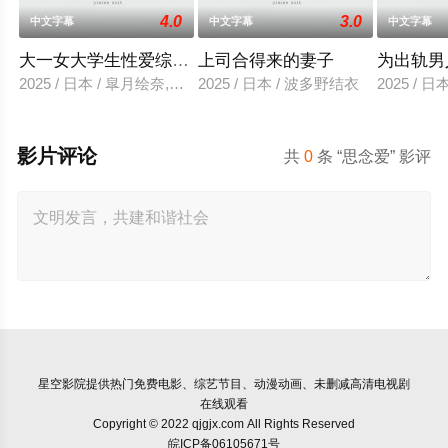
4.0
3.0
中文字幕
中文字幕
中文字幕
大一女大学生性爱综艺视频
上司合得来的妻子
为出轨男
2025 / 日本 / 皐月绘奈,水田贤治
2025 / 日本 / 波多野结衣
2025 / 
影片评论
共
0
条 “思念爱” 影评
星空影院
提供热门免费电影、综艺节目、动漫动画、未删减高清电视剧
在线观看
Copyright © 2022 qjgjx.com All Rights Reserved
皖ICP备06105671号