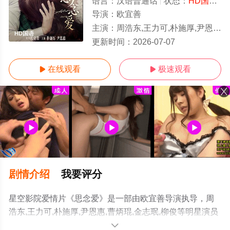
语言：
汉语普通话
状态：
HD国语/高清
导演：
欧宜善
主演：
周浩东,王力可,朴施厚,尹恩惠,曹炳琨,金志珉,柳俊
HD国语
更新时间：
2026-07-07
在线观看
极速观看


剧情介绍
我要评分
星空影院爱情片《思念爱》是一部由欧宜善导演执导，周
浩东,王力可,朴施厚,尹恩惠,曹炳琨,金志珉,柳俊等明星演员
精彩演绎的韩国,中国大陆电影，手机免费观看高清无删减
