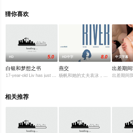
完整版电影大全就上星空电影网，更多相关信息可移步至
豆瓣电影、电视猫或剧情网等平台了解。
猜你喜欢
5.0
8.0
HD
HD中字
中文字幕
白银和梦想之书
燕交
出差期间
17-year-old Liv has just moved to London with her mother Ann and 
杨帆和她的丈夫袁泳，还有饭馆服务
出差期间
相关推荐