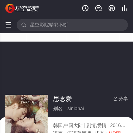






思念爱
分享

别名：sinianai
韩国,中国大陆
剧情,爱情
2016
5.0