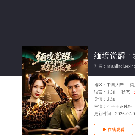
缅境觉醒：
别名：mianjingjuexin
地区：
中国大陆
类
语言：
未知
状态：
导演：
未知
主演：
石子玉＆孙妍
更新时间：
2026-07-
在线观看
