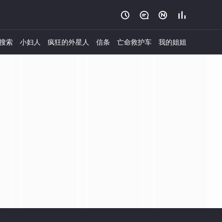




搜索
小妇人
疯狂的外星人
信条
亡命救护车
我的姐姐