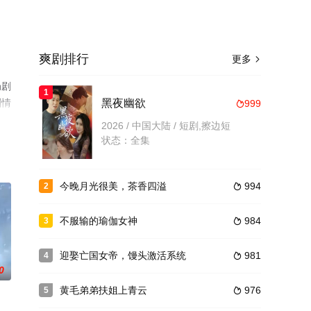
爽剧排行
更多

局剧
1
剧情
黑夜幽欲
999

2026 / 中国大陆 / 短剧,擦边短
状态：全集
今晚月光很美，茶香四溢
994
2

不服输的瑜伽女神
984
3

迎娶亡国女帝，馒头激活系统
981
4

0
黄毛弟弟扶姐上青云
976
5
