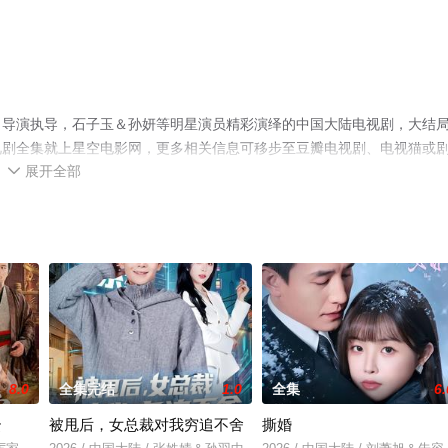
名导演执导，石子玉＆孙妍等明星演员精彩演绎的中国大陆电视剧，大结
视剧全集就上星空电影网，更多相关信息可移步至豆瓣电视剧、电视猫或
展开全部

8.0
全集完结
1.0
全集
6.
云
被甩后，女总裁对我穷追不舍
撕婚