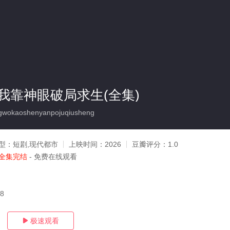
我靠神眼破局求生(全集)
gwokaoshenyanpojuqiusheng
型：
短剧,现代都市
上映时间：
2026
豆瓣评分：
1.0
全集完结
- 免费在线观看
08
极速观看
