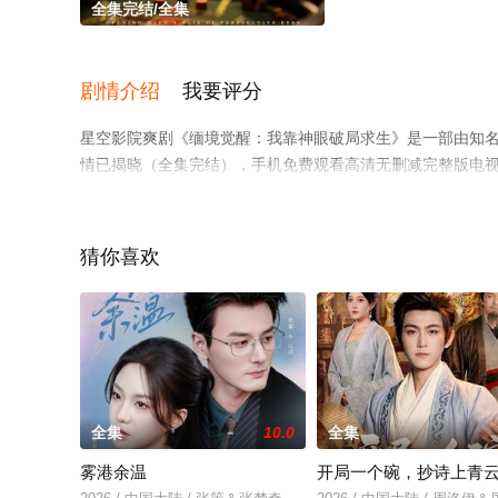
全集完结/全集
剧情介绍
我要评分
星空影院爽剧《缅境觉醒：我靠神眼破局求生》是一部由知
情已揭晓（全集完结），手机免费观看高清无删减完整版电
网等平台了解。
猜你喜欢
全集
10.0
全集
雾港余温
开局一个碗，抄诗上青