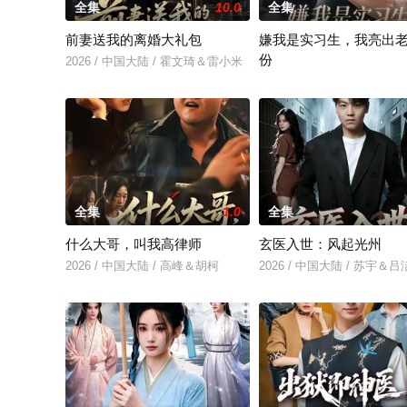
全集
10.0
全集
前妻送我的离婚大礼包
嫌我是实习生，我亮出
份
2026 / 中国大陆 / 霍文琦＆雷小米
2026 / 中国大陆 / 沈鸿运
全集
1.0
全集
什么大哥，叫我高律师
玄医入世：风起光州
2026 / 中国大陆 / 高峰＆胡柯
2026 / 中国大陆 / 苏宇＆吕