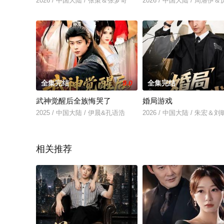
2026 / 中国大陆 / 张策＆张梦奇
2026 / 中国大陆 / 周洛
全集完结
9.0
全集完结
武神觉醒后全族悔哭了
婚局游戏
2025 / 中国大陆 / 伊晨&孔语浩
2026 / 中国大陆 / 朱宏＆
相关推荐