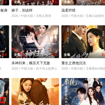
1.0
全集
10.0
全集
8.
老板身
娘子，别这样
温柔狩猎
2026 / 中国大陆 / 王昭＆恩璟
2026 / 中国大陆 / 王楠＆赵婧祎
＆刘亚倩
4.0
全集
5.0
全集
5.
杀神归来，横压天下无敌
重生之诱他沉沦
洁
2026 / 中国大陆 / 何子杰＆侯梦心
2026 / 中国大陆 / 王棣墨&付秋