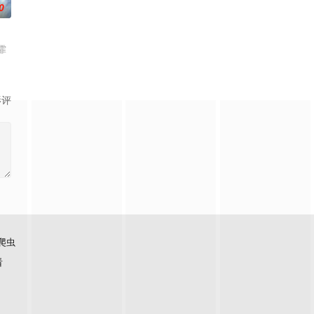
0
霏
影评
爬虫
看