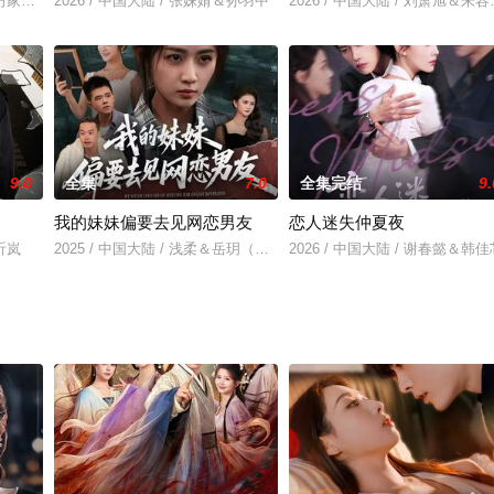
伊＆厉家兵＆江路祺
2026 / 中国大陆 / 张姝婧＆孙羽中
2026 / 中国大陆 / 刘萧旭＆
9.0
全集
7.0
全集完结
9.
我的妹妹偏要去见网恋男友
恋人迷失仲夏夜
刘昕岚
2025 / 中国大陆 / 浅柔＆岳玥（张祥玥）
2026 / 中国大陆 / 谢春懿＆韩佳