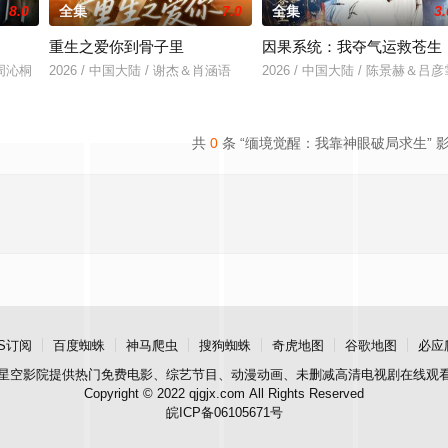
8.0
全集
7.0
全集
3.
重生之爱你到骨子里
因果系统：我夺气运救苍生
＆周沁桐
2026 / 中国大陆 / 谢杰＆肖涵语
2026 / 中国大陆 / 陈景赫＆吕彦
共
0
条 “缅境觉醒：我靠神眼破局求生” 
S订阅
百度蜘蛛
神马爬虫
搜狗蜘蛛
奇虎地图
谷歌地图
必应
星空影院
提供热门免费电影、综艺节目、动漫动画、未删减高清电视剧在线观
Copyright © 2022 qjgjx.com All Rights Reserved
皖ICP备06105671号