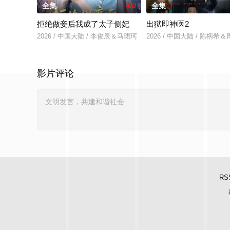
全集
4.0
全集
拒绝做妾后我成了太子侧妃
出狱即神医2
2026 / 中国大陆 / 李俊辰＆马珺珂
2026 / 中国大陆 / 陈柄希
影片评论
RS