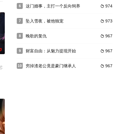
朱容君（兔子牙）
这门婚事，主打一个反向饲养
974
6

坠入雪夜，被他独宠
973
7

晚歌的复仇
967
8

0
财富自由：从魅力提现开始
967
9

穷掉渣老公竟是豪门继承人
967
10

芯