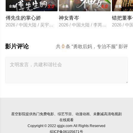
5.0
4.0
全集
全集
全集
傅先生的掌心娇
神女青岑
错把董事
2026 / 中国大陆 / 吴宇航＆郑千亦
2026 / 中国大陆 / 李芮峤＆张媛媛
2026 /
影片评论
共
0
条 “勇敢后妈，专治不服” 影评
星空影院
提供热门免费电影、综艺节目、动漫动画、未删减高清电视剧
在线观看
Copyright © 2022 qjgjx.com All Rights Reserved
皖ICP备06105671号