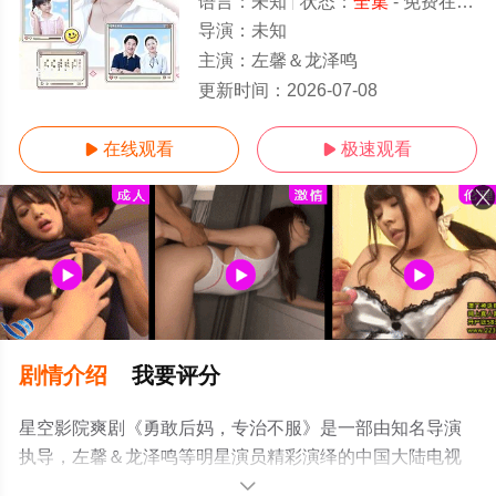
语言：
未知
状态：
全集
- 免费在线观看
导演：
未知
主演：
左馨＆龙泽鸣
全集/全集
更新时间：
2026-07-08
在线观看
极速观看


剧情介绍
我要评分
星空影院爽剧《勇敢后妈，专治不服》是一部由知名导演
执导，左馨＆龙泽鸣等明星演员精彩演绎的中国大陆电视
剧，大结局剧情已揭晓（全集），手机免费观看高清无删
