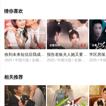
减完整版电视剧全集就上星空电影网，更多相关信息可移
步至豆瓣电视剧、电视猫或剧情网等平台了解。
猜你喜欢
4.0
1.0
全集完结
全集完结
全集
收到未来短信后我成了小福星
报告老板夫人她又要打人了
学区房保
2025 / 中国大陆 / 女频恋爱
2025 / 中国大陆 / 女频恋爱
2025 / 
相关推荐