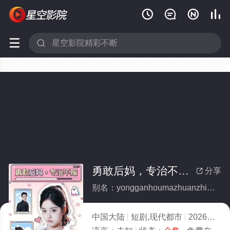






勇敢后妈，专治不服(全集)
分享

别名：yongganhoumazhuanzhibufu
中国大陆
短剧,现代都市
2026
1.0