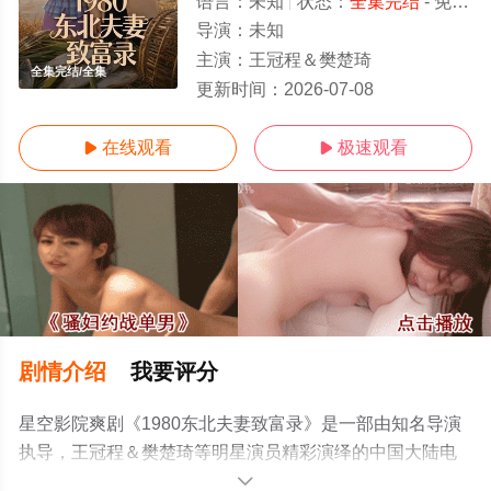
语言：
未知
状态：
全集完结
- 免费在线观看
导演：
未知
主演：
王冠程＆樊楚琦
全集完结/全集
更新时间：
2026-07-08
在线观看
极速观看


剧情介绍
我要评分
星空影院爽剧《1980东北夫妻致富录》是一部由知名导演
执导，王冠程＆樊楚琦等明星演员精彩演绎的中国大陆电
视剧，大结局剧情已揭晓（全集完结），手机免费观看高
