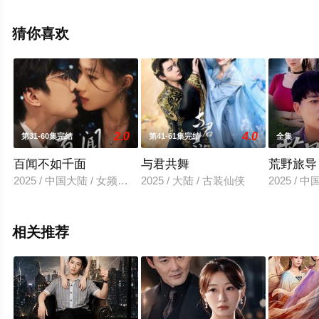
清无删减完整版电视剧全集就上星空电影网，更多相关信
息可移步至豆瓣电视剧、电视猫或剧情网等平台了解。
猜你喜欢
2.0
4.0
第31-60集完结
第41-61集完结
全集
百闻不如千面
与君共舞
荒野旅导
2025 / 中国大陆 / 女频恋爱
2025 / 大陆 / 古装仙侠
2025 / 
相关推荐