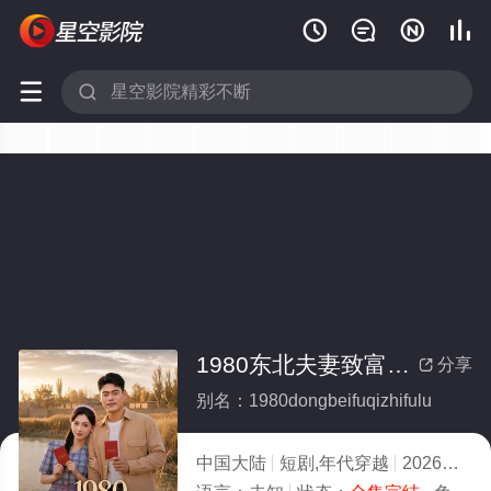






1980东北夫妻致富录(全集)
分享

别名：1980dongbeifuqizhifulu
中国大陆
短剧,年代穿越
2026
10.0