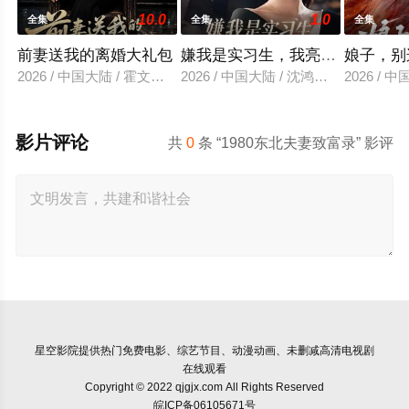
10.0
1.0
全集
全集
全集
前妻送我的离婚大礼包
嫌我是实习生，我亮出老板身份
娘子，别
2026 / 中国大陆 / 霍文琦＆雷小米
2026 / 中国大陆 / 沈鸿运＆刘亚倩
2026 / 
影片评论
共
0
条 “1980东北夫妻致富录” 影评
星空影院
提供热门免费电影、综艺节目、动漫动画、未删减高清电视剧
在线观看
Copyright © 2022 qjgjx.com All Rights Reserved
皖ICP备06105671号