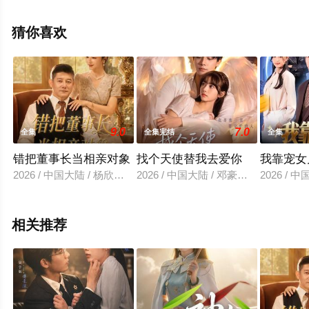
无删减完整版电视剧全集就上星空电影网，更多相关信息
可移步至豆瓣电视剧、电视猫或剧情网等平台了解。
猜你喜欢
9.0
7.0
全集
全集完结
全集
错把董事长当相亲对象
找个天使替我去爱你
我靠宠女
2026 / 中国大陆 / 杨欣芮＆滕林＆马治邦
2026 / 中国大陆 / 邓豪＆张紫璇
2026 /
相关推荐