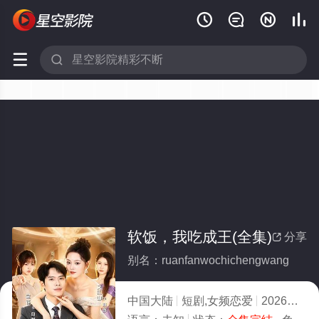






软饭，我吃成王(全集)
分享

别名：ruanfanwochichengwang
中国大陆
短剧,女频恋爱
2026
8.0