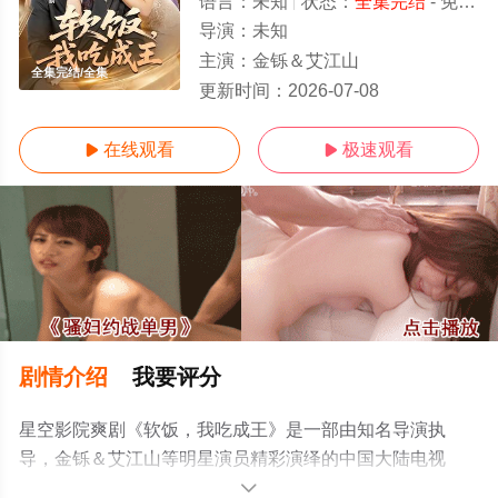
语言：
未知
状态：
全集完结
- 免费在线观看
导演：
未知
主演：
金铄＆艾江山
全集完结/全集
更新时间：
2026-07-08
在线观看
极速观看


剧情介绍
我要评分
星空影院爽剧《软饭，我吃成王》是一部由知名导演执
导，金铄＆艾江山等明星演员精彩演绎的中国大陆电视
剧，大结局剧情已揭晓（全集完结），手机免费观看高清
