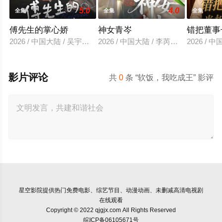
5.0
4.0
全集
全集
全集
傅先生的掌心娇
神女青岑
错把董事
2026 / 中国大陆 / 吴宇航＆郑千亦
2026 / 中国大陆 / 李芮峤＆张媛媛
2026 /
影片评论
共
0
条 “软饭，我吃成王” 影评
星空影院
提供热门免费电影、综艺节目、动漫动画、未删减高清电视剧
在线观看
Copyright © 2022 qjgjx.com All Rights Reserved
皖ICP备06105671号