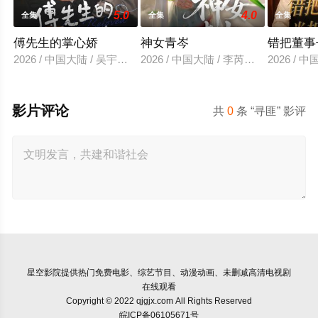
5.0
4.0
全集
全集
全集
傅先生的掌心娇
神女青岑
错把董事
2026 / 中国大陆 / 吴宇航＆郑千亦
2026 / 中国大陆 / 李芮峤＆张媛媛
2026 /
影片评论
共
0
条 “寻匪” 影评
星空影院
提供热门免费电影、综艺节目、动漫动画、未删减高清电视剧
在线观看
Copyright © 2022 qjgjx.com All Rights Reserved
皖ICP备06105671号