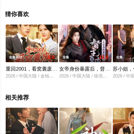
剧全集就上星空电影网，更多相关信息可移步至豆瓣电视
剧、电视猫或剧情网等平台了解。
猜你喜欢
8.0
10.0
全集完结
全集
全集
重回2001，看窝囊废如何创业
女帝身份暴露后，督主以江山求
苏小姐，
2026 / 中国大陆 / 金铄＆唐子璇
2026 / 中国大陆 / 徐浩翔＆王雅妮
2026 /
相关推荐