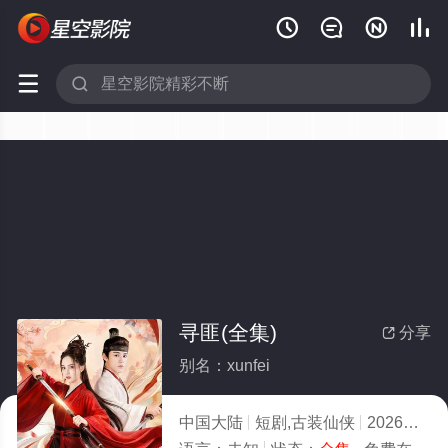






寻匪(全集)
分享

别名：xunfei
中国大陆
短剧,古装仙侠
2026
5.0