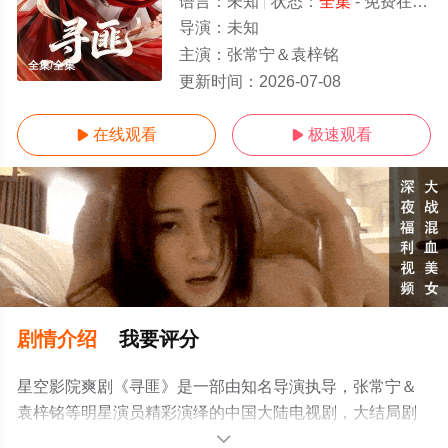
语言：
未知
状态：
全集
- 免费在线观看
导演：
未知
主演：
张常宁＆袁梓铭
全集/全集
更新时间：
2026-07-08
在线观看
极速观看


剧情介绍
我要评分
星空影院爽剧《寻匪》是一部由知名导演执导，张常宁＆
袁梓铭等明星演员精彩演绎的中国大陆电视剧，大结局剧
情已揭晓（全集），手机免费观看高清无删减完整版电视
