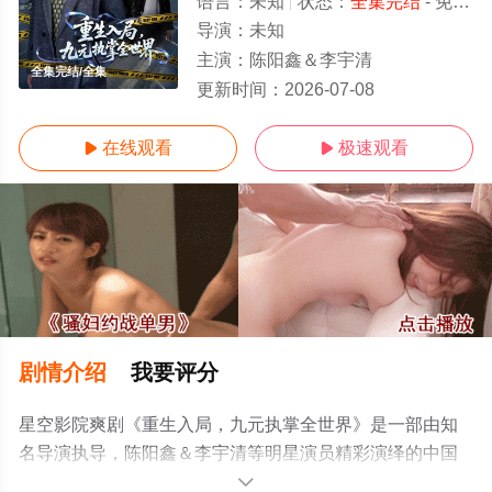
语言：
未知
状态：
全集完结
- 免费在线观看
导演：
未知
主演：
陈阳鑫＆李宇清
全集完结/全集
更新时间：
2026-07-08
在线观看
极速观看


剧情介绍
我要评分
星空影院爽剧《重生入局，九元执掌全世界》是一部由知
名导演执导，陈阳鑫＆李宇清等明星演员精彩演绎的中国
大陆电视剧，大结局剧情已揭晓（全集完结），手机免费
