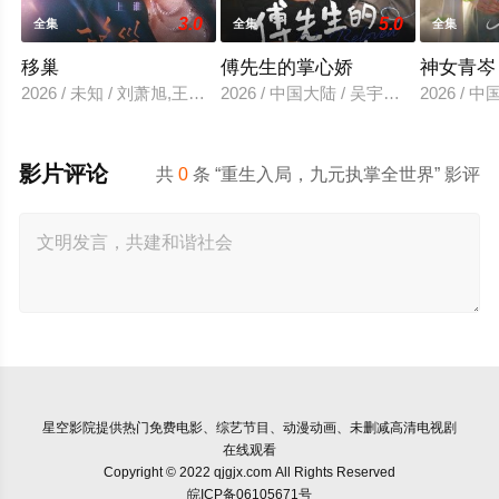
3.0
5.0
全集
全集
全集
移巢
傅先生的掌心娇
神女青岑
2026 / 未知 / 刘萧旭,王格格
2026 / 中国大陆 / 吴宇航＆郑千亦
2026 /
影片评论
共
0
条 “重生入局，九元执掌全世界” 影评
星空影院
提供热门免费电影、综艺节目、动漫动画、未删减高清电视剧
在线观看
Copyright © 2022 qjgjx.com All Rights Reserved
皖ICP备06105671号