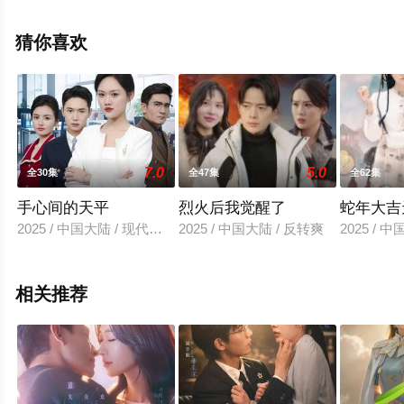
观看高清无删减完整版电视剧全集就上星空电影网，更多
相关信息可移步至豆瓣电视剧、电视猫或剧情网等平台了
猜你喜欢
解。
7.0
5.0
全30集
全47集
全62集
手心间的天平
烈火后我觉醒了
蛇年大吉
2025 / 中国大陆 / 现代都市
2025 / 中国大陆 / 反转爽
2025 / 
相关推荐