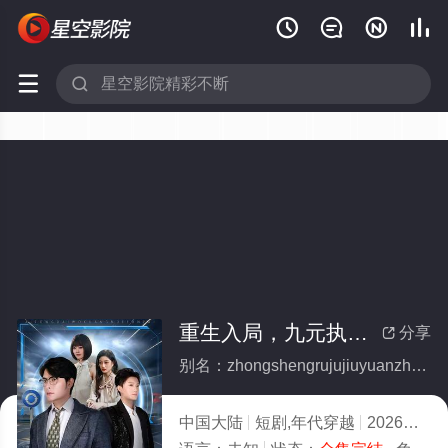






重生入局，九元执掌全世界(全集)
分享

别名：zhongshengrujujiuyuanzhizhangquanshijie
中国大陆
短剧,年代穿越
2026
9.0