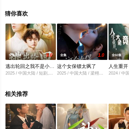
看高清无删减完整版电视剧全集就上星空电影网，更多相
关信息可移步至豆瓣电视剧、电视猫或剧情网等平台了
猜你喜欢
解。
9.0
1.0
全集完结
全集
全60集
逃出轮回之我不是小神童
这个女保镖太飒了
人生重开
2025 / 中国大陆 / 短剧,反转爽
2025 / 中国大陆 / 梁栩＆辛诗琪
2024 / 
相关推荐