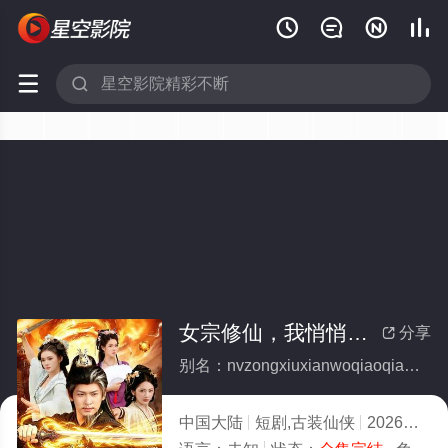






女宗修仙，我悄悄成大帝(全集)
分享

别名：nvzongxiuxianwoqiaoqiaochengdadi
中国大陆
短剧,古装仙侠
2026
6.0