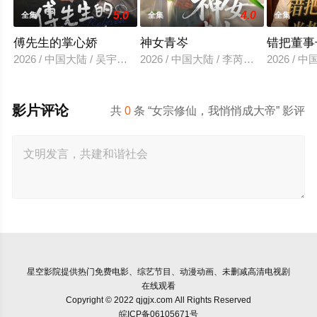
5.0
4.0
全集
全集
全集
傅先生的掌心娇
神女青岑
错把董事
2026 / 中国大陆 / 吴宇航＆郑千亦
2026 / 中国大陆 / 李芮峤＆张媛媛
2026 /
影片评论
共
0
条 “女宗修仙，我悄悄成大帝” 影评
星空影院
提供热门免费电影、综艺节目、动漫动画、未删减高清电视剧
在线观看
Copyright © 2022 qjgjx.com All Rights Reserved
皖ICP备06105671号