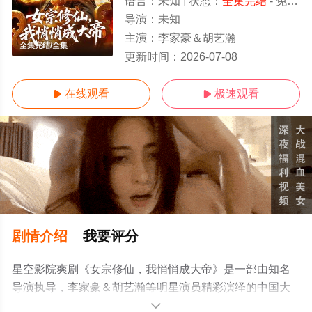
语言：
未知
状态：
全集完结
- 免费在线观看
导演：
未知
主演：
李家豪＆胡艺瀚
全集完结/全集
更新时间：
2026-07-08
在线观看
极速观看


剧情介绍
我要评分
星空影院爽剧《女宗修仙，我悄悄成大帝》是一部由知名
导演执导，李家豪＆胡艺瀚等明星演员精彩演绎的中国大
陆电视剧，大结局剧情已揭晓（全集完结），手机免费观
