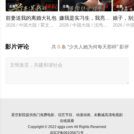
10.0
1.0
全集
全集
全集
前妻送我的离婚大礼包
嫌我是实习生，我亮出老板身份
娘子，别
2026 / 中国大陆 / 霍文琦＆雷小米
2026 / 中国大陆 / 沈鸿运＆刘亚倩
2026 / 
影片评论
共
0
条 “少夫人她为何每天那样” 影评
星空影院
提供热门免费电影、综艺节目、动漫动画、未删减高清电视剧
在线观看
Copyright © 2022 qjgjx.com All Rights Reserved
皖ICP备06105671号