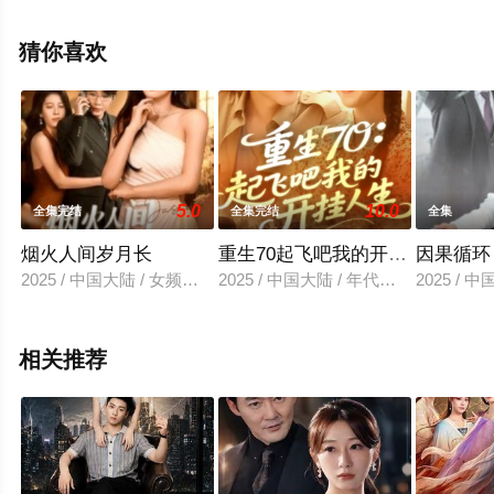
高清无删减完整版电视剧全集就上星空电影网，更多相关
信息可移步至豆瓣电视剧、电视猫或剧情网等平台了解。
猜你喜欢
5.0
10.0
全集完结
全集完结
全集
烟火人间岁月长
重生70起飞吧我的开挂人生
因果循环
2025 / 中国大陆 / 女频恋爱
2025 / 中国大陆 / 年代穿越
2025 / 
相关推荐