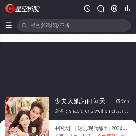






少夫人她为何每天那样(全集)
分享

别名：shaofurentaweihemeitiannayang
中国大陆
短剧,现代都市
2026
8.0