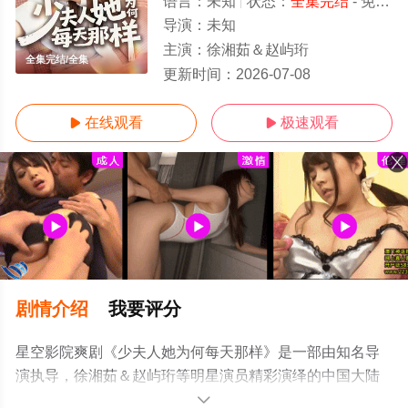
语言：
未知
状态：
全集完结
- 免费在线观看
导演：
未知
主演：
徐湘茹＆赵屿珩
全集完结/全集
更新时间：
2026-07-08
在线观看
极速观看


剧情介绍
我要评分
星空影院爽剧《少夫人她为何每天那样》是一部由知名导
演执导，徐湘茹＆赵屿珩等明星演员精彩演绎的中国大陆
电视剧，大结局剧情已揭晓（全集完结），手机免费观看
